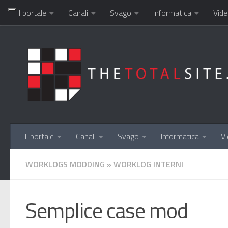
Il portale
Canali
Svago
Informatica
Vide
Salta al contenuto
Il portale
Canali
Svago
Informatica
Vi
WORKLOGS MODDING
»
WORKLOG INTERNI
Semplice case mod