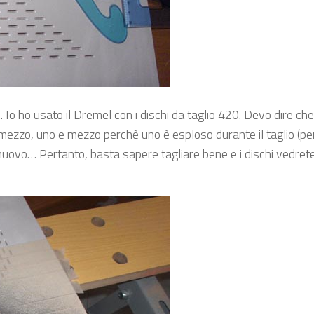
o. Io ho usato il Dremel con i dischi da taglio 420. Devo dire ch
zzo, uno e mezzo perchè uno è esploso durante il taglio (pe
uovo… Pertanto, basta sapere tagliare bene e i dischi vedret