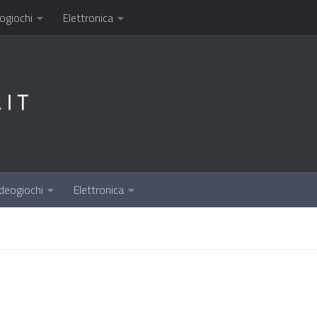
ogiochi
Elettronica
deogiochi
Elettronica