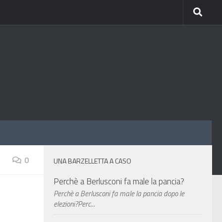
0
UNA BARZELLETTA A CASO
Perchè a Berlusconi fa male la pancia?
Perchè a Berlusconi fa male la pancia dopo le
elezioni?Perc...