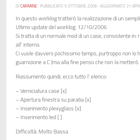
DI
CARMINE
· PUBBLICATO
5 OTTOBRE 2006
· AGGIORNATO
21 APR
In questo worklog tratterò la realizzazione di un semp
Ultimo update del worklog: 12/10/2006
Si tratta di un normale mod di un case, consistente in: r
all’ interno.
Ci vuole davvero pochissimo tempo, purtroppo non lo ho
guarnizione a C (ma alla fine penso che non la metterò.
Riassumento quindi, ecco tutto l’ elenco:
– Verniciatura case [x]
– Apertura finestra su paratia [x]
– Inserimento plexyglass [x]
– Inserimento led [ ]
Difficoltà: Molto Bassa