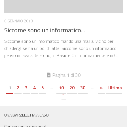
6 GENNAIO 2013
Siccome sono un informatico…
Siccome sono un informatico mando una mail al vicino per
chiedergli se ha un po' di latte. Siccome sono un informatico
penso in Java al telefono, in Basic e C++ normalmente e in C...
Pagina 1 di 30
1
2
3
4
5
...
10
20
30
...
»
Ultima
»
UNA BARZELLETTA A CASO
Carabinieri e rapimenti