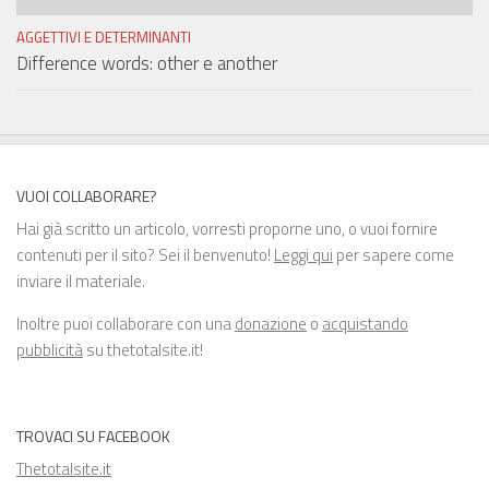
AGGETTIVI E DETERMINANTI
Difference words: other e another
VUOI COLLABORARE?
Hai già scritto un articolo, vorresti proporne uno, o vuoi fornire
contenuti per il sito? Sei il benvenuto!
Leggi qui
per sapere come
inviare il materiale.
Inoltre puoi collaborare con una
donazione
o
acquistando
pubblicità
su thetotalsite.it!
TROVACI SU FACEBOOK
Thetotalsite.it