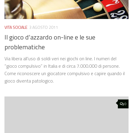
VITA SOCIALE
3 AGOSTO 2011
Il gioco d’azzardo on-line e le sue
problematiche
Via libera all’uso di soldi veri nei giochi on line. I numeri del
“gioco compulsivo” in Italia e di circa 7.000.000 di persone.
Come riconoscere un giocatore compulsivo e capire quando il
gioco diventa patologico.
0