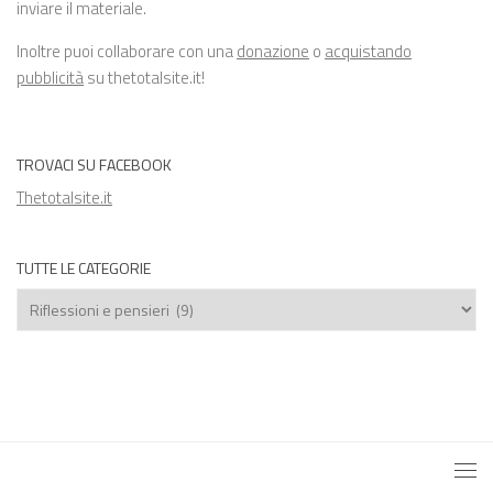
inviare il materiale.
Inoltre puoi collaborare con una
donazione
o
acquistando
pubblicità
su thetotalsite.it!
TROVACI SU FACEBOOK
Thetotalsite.it
TUTTE LE CATEGORIE
Tutte
le
categorie