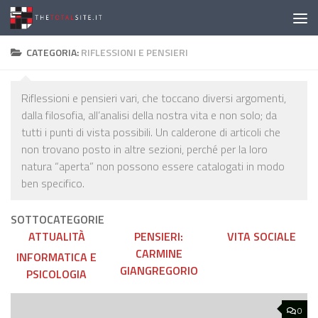
Salta al contenuto
CATEGORIA:
RIFLESSIONI E PENSIERI
Riflessioni e pensieri vari, che toccano diversi argomenti,
dalla filosofia, all’analisi della nostra vita e non solo; da
tutti i punti di vista possibili. Un calderone di articoli che
non trovano posto in altre sezioni, perché per la loro
natura “aperta” non possono essere catalogati in modo
ben specifico.
SOTTOCATEGORIE
ATTUALITÀ
PENSIERI:
VITA SOCIALE
CARMINE
INFORMATICA E
GIANGREGORIO
PSICOLOGIA
0