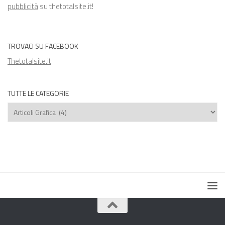
pubblicità
su thetotalsite.it!
TROVACI SU FACEBOOK
Thetotalsite.it
TUTTE LE CATEGORIE
Tutte
le
categorie