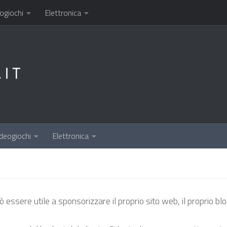
ogiochi
Elettronica
deogiochi
Elettronica
ò essere utile a sponsorizzare il proprio sito web, il proprio blo