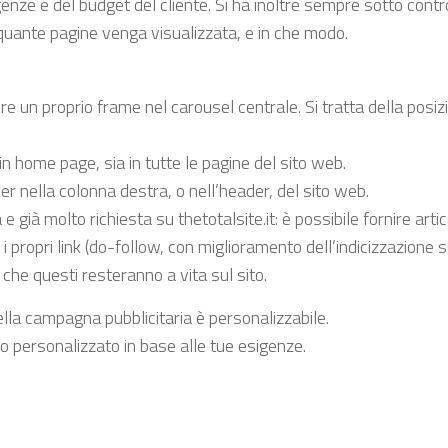
nze e del budget del cliente. Si ha inoltre sempre sotto contro
 quante pagine venga visualizzata, e in che modo.
e un proprio frame nel carousel centrale. Si tratta della posiz
a in home page, sia in tutte le pagine del sito web.
ner nella colonna destra, o nell’header, del sito web.
e già molto richiesta su thetotalsite.it: è possibile fornire artic
 propri link (do-follow, con miglioramento dell’indicizzazione s
è che questi resteranno a vita sul sito.
la campagna pubblicitaria è personalizzabile.
o personalizzato in base alle tue esigenze.