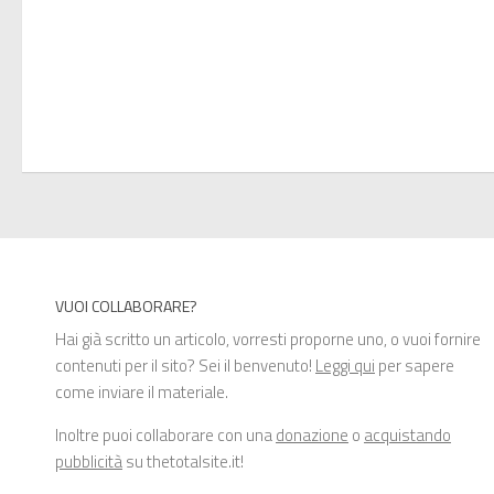
VUOI COLLABORARE?
Hai già scritto un articolo, vorresti proporne uno, o vuoi fornire
contenuti per il sito? Sei il benvenuto!
Leggi qui
per sapere
come inviare il materiale.
Inoltre puoi collaborare con una
donazione
o
acquistando
pubblicità
su thetotalsite.it!