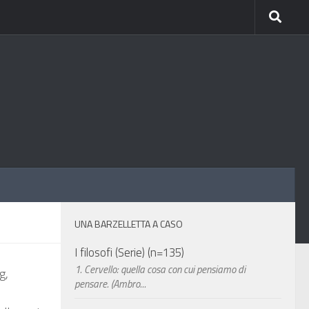
UNA BARZELLETTA A CASO
I filosofi (Serie) (n=135)
1. Cervello: quella cosa con cui pensiamo di
g,
pensare. (Ambro...