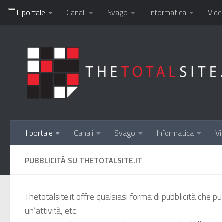
Il portale
Canali
Svago
Informatica
Vide
Salta al contenuto
Il portale
Canali
Svago
Informatica
Vi
PUBBLICITÀ SU THETOTALSITE.IT
Thetotalsite.it offre qualsiasi forma di pubblicità che pu
un’attività, etc.