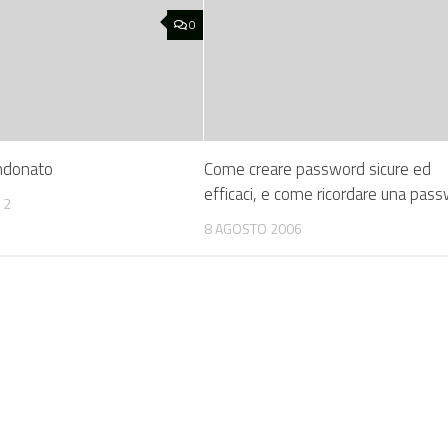
0
andonato
Come creare password sicure ed
efficaci, e come ricordare una pas
12
8 AGOSTO 2006