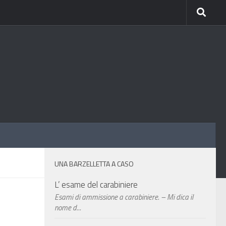
UNA BARZELLETTA A CASO
L’ esame del carabiniere
Esami di ammissione a carabiniere. – Mi dica il
nome d...