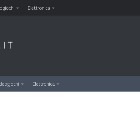
ogiochi
Elettronica
deogiochi
Elettronica