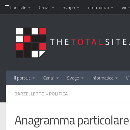
Il portale
Canali
Svago
Informatica
Vide
Salta al contenuto
Il portale
Canali
Svago
Informatica
Vi
BARZELLETTE
»
POLITICA
Anagramma particolare