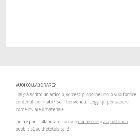
VUOI COLLABORARE?
Hai già scritto un articolo, vorresti proporne uno, o vuoi fornire
contenuti per il sito? Sei il benvenuto!
Leggi qui
per sapere
come inviare il materiale.
Inoltre puoi collaborare con una
donazione
o
acquistando
pubblicità
su thetotalsite.it!