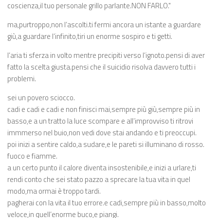
coscienza,il tuo personale grillo parlante.NON FARLO."
ma,purtroppo,non l’ascolti.ti fermi ancora un istante a guardare
giù,a guardare l’infinito,tiri un enorme sospiro e ti getti.
l’aria ti sferza in volto mentre precipiti verso l’ignoto.pensi di aver
fatto la scelta giusta.pensi che il suicidio risolva davvero tutti i
problemi.
sei un povero sciocco.
cadi e cadi e cadi e non finisci mai,sempre più giù,sempre più in
basso,e a un tratto la luce scompare e all’improvviso ti ritrovi
immmerso nel buio,non vedi dove stai andando e ti preoccupi.
poi inizi a sentire caldo,a sudare,e le pareti si illuminano di rosso.
fuoco e fiamme.
a un certo punto il calore diventa insostenibile,e inizi a urlare,ti
rendi conto che sei stato pazzo a sprecare la tua vita in quel
modo,ma ormai è troppo tardi.
pagherai con la vita il tuo errore.e cadi,sempre più in basso,molto
veloce,in quell’enorme buco,e piangi.