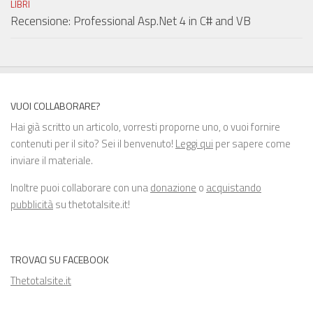
LIBRI
Recensione: Professional Asp.Net 4 in C# and VB
VUOI COLLABORARE?
Hai già scritto un articolo, vorresti proporne uno, o vuoi fornire
contenuti per il sito? Sei il benvenuto!
Leggi qui
per sapere come
inviare il materiale.
Inoltre puoi collaborare con una
donazione
o
acquistando
pubblicità
su thetotalsite.it!
TROVACI SU FACEBOOK
Thetotalsite.it