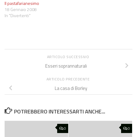
Il pastafarianesimo
18 Gennaio 2008
In "Divertenti"
ARTICOLO SUCCESSIVO
Esseri soprannaturali
ARTICOLO PRECEDENTE
La casa di Borley
POTREBBERO INTERESSARTI ANCHE...
0
0