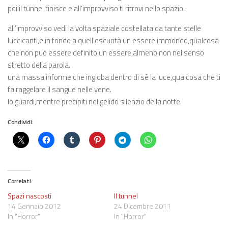
poi il tunnel finisce e all’improvviso ti ritrovi nello spazio.
all’improvviso vedi la volta spaziale costellata da tante stelle
luccicanti,e in fondo a quell’oscurità un essere immondo,qualcosa
che non può essere definito un essere,almeno non nel senso
stretto della parola.
una massa informe che ingloba dentro di sè la luce,qualcosa che ti
fa raggelare il sangue nelle vene.
lo guardi,mentre precipiti nel gelido silenzio della notte.
Condividi:
Correlati
Spazi nascosti
Il tunnel
14 Gennaio 2012
24 Dicembre 2011
In "Horror"
In "Horror"