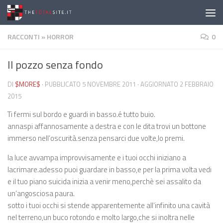
Salta al contenuto
RACCONTI
»
HORROR
0
Il pozzo senza fondo
DI
$MORE$
· PUBBLICATO
5 NOVEMBRE 2011
· AGGIORNATO
2 FEBBRAIO
2015
Ti fermi sul bordo e guardi in basso.é tutto buio.
annaspi affannosamente a destra e con le dita trovi un bottone
immerso nell’oscurità.senza pensarci due volte,lo premi.
la luce avvampa improvvisamente e i tuoi occhi iniziano a
lacrimare.adesso puoi guardare in basso,e per la prima volta vedi
e il tuo piano suicida inizia a venir meno,perchè sei assalito da
un’angosciosa paura.
sotto i tuoi occhi si stende apparentemente all’infinito una cavità
nel terreno,un buco rotondo e molto largo,che si inoltra nelle