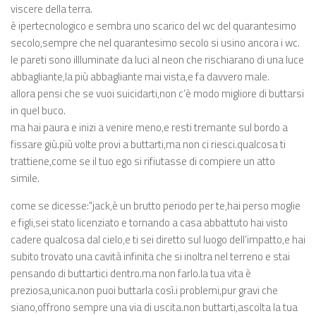
viscere della terra.
è ipertecnologico e sembra uno scarico del wc del quarantesimo
secolo,sempre che nel quarantesimo secolo si usino ancora i wc.
le pareti sono illluminate da luci al neon che rischiarano di una luce
abbagliante,la più abbagliante mai vista,e fa davvero male.
allora pensi che se vuoi suicidarti,non c’è modo migliore di buttarsi
in quel buco.
ma hai paura e inizi a venire meno,e resti tremante sul bordo a
fissare giù.più volte provi a buttarti,ma non ci riesci.qualcosa ti
trattiene,come se il tuo ego si rifiutasse di compiere un atto
simile.
come se dicesse:"jack,è un brutto periodo per te,hai perso moglie
e figli,sei stato licenziato e tornando a casa abbattuto hai visto
cadere qualcosa dal cielo,e ti sei diretto sul luogo dell’impatto,e hai
subito trovato una cavità infinita che si inoltra nel terreno e stai
pensando di buttartici dentro.ma non farlo.la tua vita è
preziosa,unica.non puoi buttarla così.i problemi,pur gravi che
siano,offrono sempre una via di uscita.non buttarti,ascolta la tua