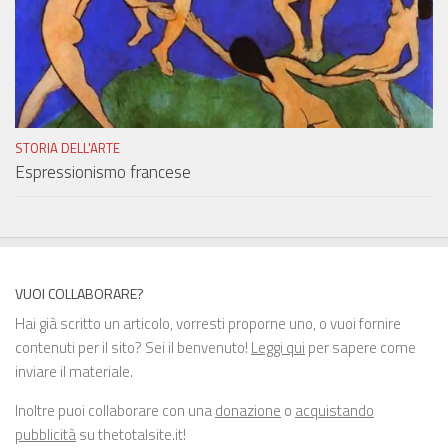
STORIA DELL'ARTE
Espressionismo francese
VUOI COLLABORARE?
Hai già scritto un articolo, vorresti proporne uno, o vuoi fornire
contenuti per il sito? Sei il benvenuto!
Leggi qui
per sapere come
inviare il materiale.
Inoltre puoi collaborare con una
donazione
o
acquistando
pubblicità
su thetotalsite.it!