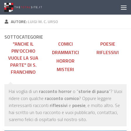
Salta al contenuto
AUTORE:
LUIGI M. C. URSO
SOTTOCATEGORIE
"ANCHE IL
COMICI
POESIE
PIN'OCCHIO
DRAMMATICI
RIFLESSIVI
VUOLE LA SUA
HORROR
PARTE" DI S.
MISTERI
FRANCHINO
Hai voglia di un
racconto horror
o “
storie di paura
“? Vuoi
ridere con qualche
racconto comico
? Oppure leggere
interessanti racconti
riflessivi
e
poesie
, e molto altro. Se
hai scritto un tuo racconto e vuoi pubblicarlo, contattaci,
saremo felici di ospitarlo sul nostro sito.