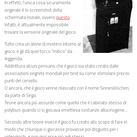
In effetti, l’unica cosa sicuramente
originale è lo screenshot della
schermata iniziale, ovvero
questo
.
Infatti, è attualmente impossibile
trovare la versione originale del gioco.
Tutto crea un alone di mistero intorno al
gioco, e gli dà quel tocco “mitico” da
leggenda.
Addirittura alcuni pensano che il gioco sia stato creato dalle
associazioni segrete mondiali per test su come stimolare precisi
punti del cervello.
O ancora, che il gioco venne rilasciato con il nome Sinneslöschen,
da parte di Sega.
Teorie ancora più assurde come quella che il cabinato stesso di
polybius quando ci si giocava emetteva sostanze allucinogene…
Secondo altre teorie invece il gioco fu creato allo scopo di fare in
modo che chiunque ci giocasse provasse poi disgusto per i
videogiochi, e non giocasse più agli stessi.