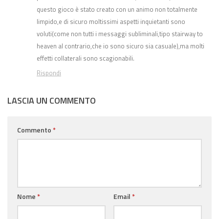
questo gioco è stato creato con un animo non totalmente
limpido,e di sicuro moltissimi aspetti inquietanti sono
voluti(come non tutti i messaggi subliminali,tipo stairway to
heaven al contrario,che io sono sicuro sia casuale),ma molti
effetti collaterali sono scagionabili.
Rispondi
LASCIA UN COMMENTO
Commento
*
Nome
*
Email
*