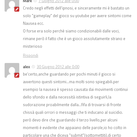
Mark
7 Giugno 2012 alle 0:00
Credo negli effetti dell'ipnosi, e sinceramente mi è bastato un
solo "gameplay" del gioco su youtube per avere sintomi come
Nausea ecc.
O forse era solo perchè siamo condizionabili dalle voci,
rimane però il fatto che è un gioco assolutamente strano e
misterioso
Rispondi
alex
30 Giugno 2012 alle 0:00
be'certo,anche guardando per pochi minuti il gioco si
avvertono questi sintomi…ma molti sono spiegabili.per
esempio la nausea è spesso causata dai movimenti continui
dello sfondo e dalla necessità istintiva di seguirli,la
sudorazione proabilmente dalla…fifa di trovarsi di fronte
chissà quali orrori o messaggi che ti inducano al suicidio.
però devo dire che guardando il terzo livello,per alcuni
momenti è evidente che appaiano delle parole,io ho colto in
particolare una che diceva "submit"(sottomettiti).di certo