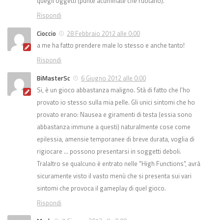
quegli oggetti (punte acuminate che ruotano).
Rispondi
Cioccio
28 Febbraio 2012 alle 0:00
a me ha fatto prendere male lo stesso e anche tanto!
Rispondi
BiMasterSc
6 Giugno 2012 alle 0:00
Si, è un gioco abbastanza maligno. Stà di fatto che l'ho
provato io stesso sulla mia pelle. Gli unici sintomi che ho
provato erano: Nausea e giramenti di testa (essia sono
abbastanza immune a questi) naturalmente cose come
epilessia, amensie temporanee di breve durata, voglia di
rigiocare … possono presentarsi in soggetti deboli.
Tralaltro se qualcuno è entrato nelle "High Functions", avrà
sicuramente visto il vasto menù che si presenta sui vari
sintomi che provoca il gameplay di quel gioco.
Rispondi