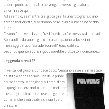
vedere punte acuminate che vengono verso il giocatore.
E non finisce qui…
Ad esempio, se mentre ci si gioca gli si fa una fotografia o uno
screenshot diretto, si vedranno cose invisibili invece ad occhio
nudo.
Ci sono flash velocissimi, frasi “particolari” e messaggi ambigui.
Sopratutto, durante il gioco, a caso appaiono velocissimi
messaggi del tipo “Suicide Yourself” (suicidati) etc.
Secondo quanto sopra, il gioco sarebbe piuttosto inquietante…
Leggenda o realtà?
In verità, del gioco si conosce poco. Nessuno sa se sia mai stato
esistito o se fosse solo una
delle prime
cause contro i videogiochi ai tempi d’oro.
In quegli anni era molto comune mettere
messaggi subliminali e cose del genere.
Come anche è introvabile chi sia il vero
creatore…