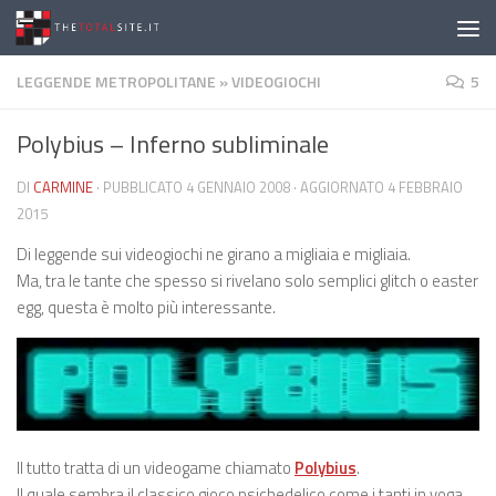
Salta al contenuto
LEGGENDE METROPOLITANE
»
VIDEOGIOCHI
5
Polybius – Inferno subliminale
DI
CARMINE
· PUBBLICATO
4 GENNAIO 2008
· AGGIORNATO
4 FEBBRAIO
2015
Di leggende sui videogiochi ne girano a migliaia e migliaia.
Ma, tra le tante che spesso si rivelano solo semplici glitch o easter
egg, questa è molto più interessante.
Il tutto tratta di un videogame chiamato
Polybius
.
Il quale sembra il classico gioco psichedelico come i tanti in voga