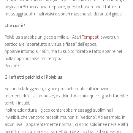
negli anni 80 nei cabinati. Eppure, questo baserebbe il tutto su
messaggi subliminali visivi e sonori mascherati durante il gioco.
Che cos’è?
Polybius sarebbe un gioco simile all’ Atari
Tempest
, ovvero un
particolare “sparatutto a visuale fissa” dell’epoca.
Apparve intorno al 1981, ma fu subito ritirato e fatto sparire nel
nulla dopo pochissimo tempo.
Perchè?
Gli effetti psichici di Polybius
Secondo la leggenda, il gioco provocherebbe allucinazioni,
momenti di follia, amnesie, e addirittura chiunque ci giochi farebbe
terribili incubi.
Inoltre addirittura il gioco conterebbe messaggi subliminali
invisibili, che vengono recepiti ma non si “vedono”. Ad esempio, in
alcuni livelli apparentemente normali, ci sono solo linee nere e altri
oggetti di gioco, ma se ci si mettono degli occhiali 3d si possono