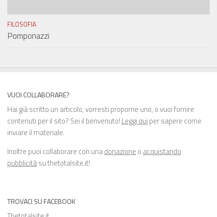
FILOSOFIA
Pomponazzi
VUOI COLLABORARE?
Hai già scritto un articolo, vorresti proporne uno, o vuoi fornire
contenuti per il sito? Sei il benvenuto!
Leggi qui
per sapere come
inviare il materiale.
Inoltre puoi collaborare con una
donazione
o
acquistando
pubblicità
su thetotalsite.it!
TROVACI SU FACEBOOK
Thetotalsite.it