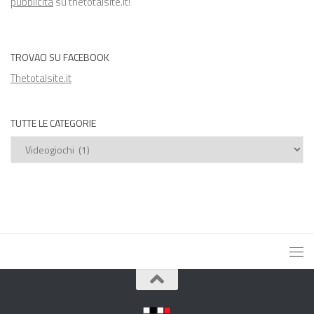
pubblicità
su thetotalsite.it!
TROVACI SU FACEBOOK
Thetotalsite.it
TUTTE LE CATEGORIE
Tutte
le
categorie