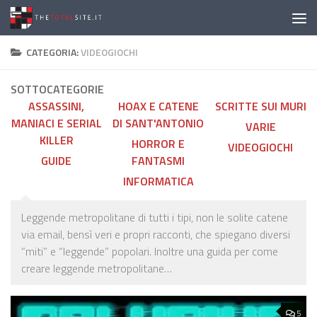
Salta al contenuto
CATEGORIA:
VIDEOGIOCHI
SOTTOCATEGORIE
ASSASSINI,
HOAX E CATENE
SCRITTE SUI MURI
MANIACI E SERIAL
DI SANT'ANTONIO
VARIE
KILLER
HORROR E
VIDEOGIOCHI
GUIDE
FANTASMI
INFORMATICA
Leggende metropolitane di tutti i tipi, non le solite catene
via email, bensì veri e propri racconti, che spiegano diversi
“miti” e “leggende” popolari. Inoltre una guida per come
creare leggende metropolitane…
5