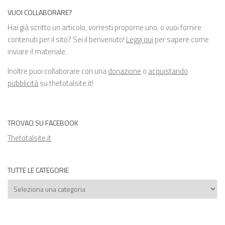
VUOI COLLABORARE?
Hai già scritto un articolo, vorresti proporne uno, o vuoi fornire
contenuti per il sito? Sei il benvenuto!
Leggi qui
per sapere come
inviare il materiale.
Inoltre puoi collaborare con una
donazione
o
acquistando
pubblicità
su thetotalsite.it!
TROVACI SU FACEBOOK
Thetotalsite.it
TUTTE LE CATEGORIE
Tutte
le
categorie