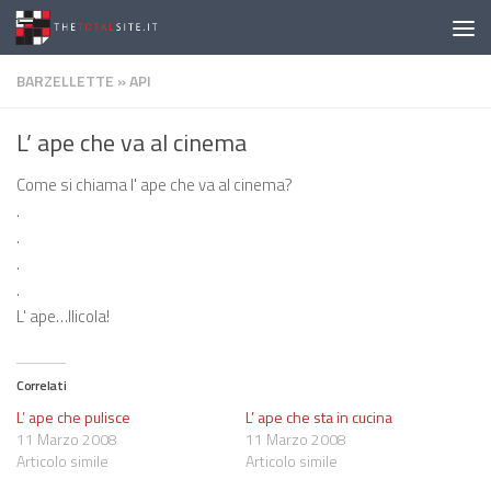
Salta al contenuto
BARZELLETTE
»
API
L’ ape che va al cinema
Come si chiama l' ape che va al cinema?
.
.
.
.
L' ape…llicola!
Correlati
L’ ape che pulisce
L’ ape che sta in cucina
11 Marzo 2008
11 Marzo 2008
Articolo simile
Articolo simile