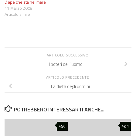
L’ ape che sta nel mare
11 Marzo 2008
Articolo simile
ARTICOLO SUCCESSIVO
I poteri dell’ uomo
ARTICOLO PRECEDENTE
La dieta degli uomini
POTREBBERO INTERESSARTI ANCHE...
0
1