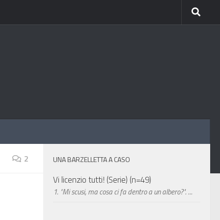
2
UNA BARZELLETTA A CASO
Vi licenzio tutti! (Serie) (n=49)
1. "Mi scusi, ma cosa ci fa dentro a un albero?". ...