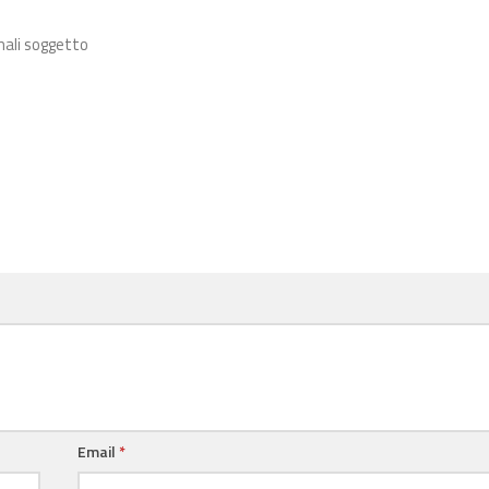
nali soggetto
Email
*