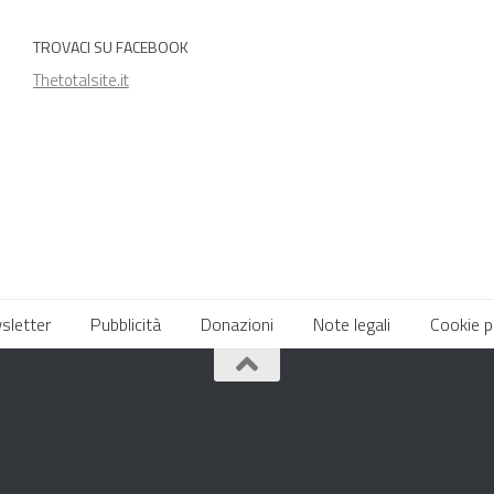
TROVACI SU FACEBOOK
Thetotalsite.it
sletter
Pubblicità
Donazioni
Note legali
Cookie p