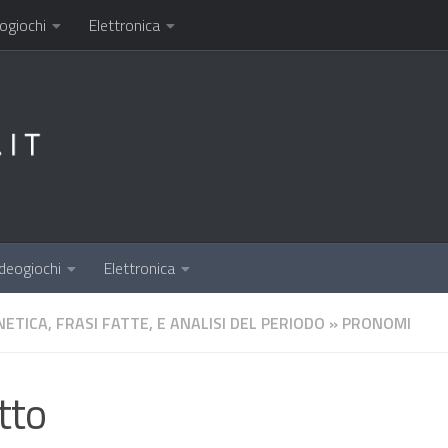
ogiochi
Elettronica
deogiochi
Elettronica
ETICA, FRASI FATTE, E ANALISI DEL PERIODO
»
PRONOMI
tto