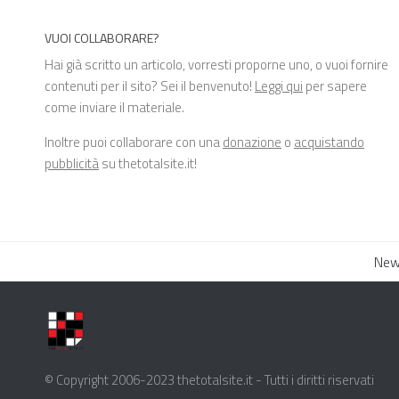
VUOI COLLABORARE?
Hai già scritto un articolo, vorresti proporne uno, o vuoi fornire
contenuti per il sito? Sei il benvenuto!
Leggi qui
per sapere
come inviare il materiale.
Inoltre puoi collaborare con una
donazione
o
acquistando
pubblicità
su thetotalsite.it!
New
© Copyright 2006-2023 thetotalsite.it - Tutti i diritti riservati