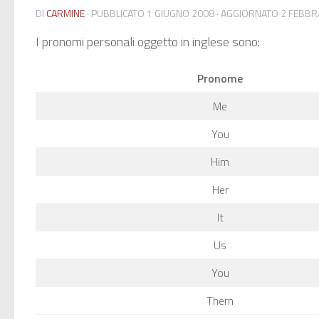
DI
CARMINE
· PUBBLICATO
1 GIUGNO 2008
· AGGIORNATO
2 FEBBR
I pronomi personali oggetto in inglese sono:
Pronome
Me
You
Him
Her
It
Us
You
Them