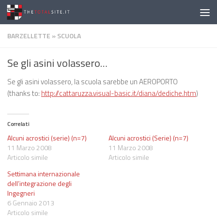
Salta al contenuto
BARZELLETTE
»
SCUOLA
Se gli asini volassero…
Se gli asini volassero, la scuola sarebbe un AEROPORTO
(thanks to:
http://cattaruzza.visual-basic.it/diana/dediche.htm
)
Correlati
Alcuni acrostici (serie) (n=7)
Alcuni acrostici (Serie) (n=7)
11 Marzo 2008
11 Marzo 2008
Articolo simile
Articolo simile
Settimana internazionale
dell’integrazione degli
Ingegneri
6 Gennaio 2013
Articolo simile