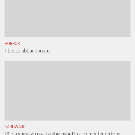
HORROR
Il bosco abbandonato
HARDWARE
PC da gaming: cosa cambia rispetto ai computer ordinari