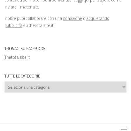
inviare il materiale.
Inoltre puoi collaborare con una
donazione
o
acquistando
pubblicità
su thetotalsite.it!
TROVACI SU FACEBOOK
Thetotalsite.it
TUTTE LE CATEGORIE
Tutte
le
categorie