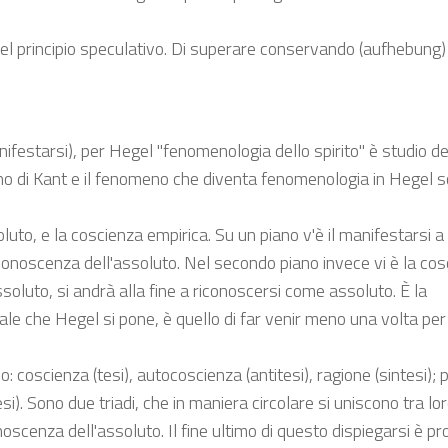
o del principio speculativo. Di superare conservando (aufhebung)
festarsi), per Hegel "fenomenologia dello spirito" è studio de
nomeno di Kant e il fenomeno che diventa fenomenologia in Hegel 
soluto, e la coscienza empirica. Su un piano v'è il manifestarsi a
autoconoscenza dell'assoluto. Nel secondo piano invece vi è la co
soluto, si andrà alla fine a riconoscersi come assoluto. È la
 finale che Hegel si pone, è quello di far venir meno una volta per
 coscienza (tesi), autocoscienza (antitesi), ragione (sintesi); p
tesi). Sono due triadi, che in maniera circolare si uniscono tra lor
scenza dell'assoluto. Il fine ultimo di questo dispiegarsi è pr