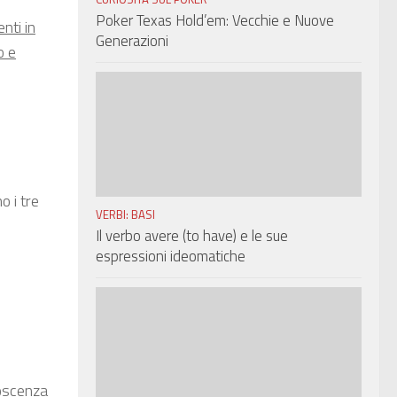
Poker Texas Hold’em: Vecchie e Nuove
enti in
Generazioni
o e
o i tre
VERBI: BASI
Il verbo avere (to have) e le sue
espressioni ideomatiche
noscenza