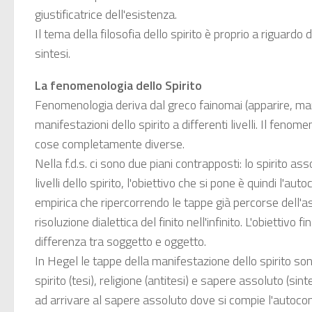
giustificatrice dell'esistenza.
Il tema della filosofia dello spirito è proprio a riguard
sintesi.
La fenomenologia dello Spirito
Fenomenologia deriva dal greco fainomai (apparire, mani
manifestazioni dello spirito a differenti livelli. Il fe
cose completamente diverse.
Nella f.d.s. ci sono due piani contrapposti: lo spirito as
livelli dello spirito, l'obiettivo che si pone è quindi l'
empirica che ripercorrendo le tappe già percorse dell'as
risoluzione dialettica del finito nell'infinito. L'obiettivo
differenza tra soggetto e oggetto.
In Hegel le tappe della manifestazione dello spirito sono:
spirito (tesi), religione (antitesi) e sapere assoluto (sin
ad arrivare al sapere assoluto dove si compie l'autocono