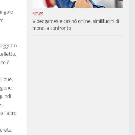
singole
NEWS
to
Videogames e casinò online: similitudini di
mondi a confronto
 oggetto
elletto.
ece è
li due,
agione.
quindi
si
 l'altro
ncreta.