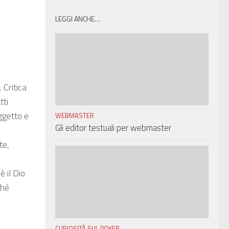
LEGGI ANCHE…
 Critica
tti
oggetto e
WEBMASTER
Gli editor testuali per webmaster
te,
 il Dio
ché
CURIOSITÀ SUL POKER