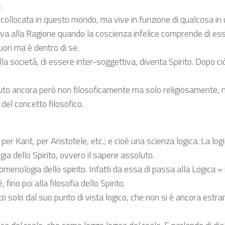
.
è collocata in questo mondo, ma vive in funzione di qualcosa in 
iva alla Ragione quando la coscienza infelice comprende di es
ori ma è dentro di se.
 società, di essere inter-soggettiva, diventa Spirito. Dopo ciò
uto ancora però non filosoficamente ma solo religiosamente, m
del concetto filosofico.
 per Kant, per Aristotele, etc.; e cioè una scienza logica. La log
ia dello Spirito, ovvero il sapere assoluto.
menologia dello spirito. Infatti da essa di passa alla Logica = 
, fino poi alla filosofia dello Spirito.
isto solo dal suo punto di vista logico, che non si è ancora estra