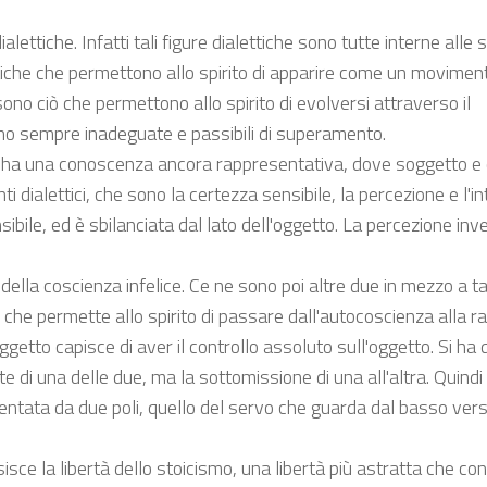
ttiche. Infatti tali figure dialettiche sono tutte interne alle 
ettiche che permettono allo spirito di apparire come un movimen
no ciò che permettono allo spirito di evolversi attraverso il
no sempre inadeguate e passibili di superamento.
si ha una conoscenza ancora rappresentativa, dove soggetto e
 dialettici, che sono la certezza sensibile, la percezione e l'int
ibile, ed è sbilanciata dal lato dell'oggetto. La percezione inv
ella coscienza infelice. Ce ne sono poi altre due in mezzo a ta
ò che permette allo spirito di passare dall'autocoscienza alla r
getto capisce di aver il controllo assoluto sull'oggetto. Si ha 
 di una delle due, ma la sottomissione di una all'altra. Quindi 
ntata da due poli, quello del servo che guarda dal basso verso
isisce la libertà dello stoicismo, una libertà più astratta che co