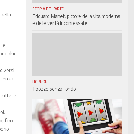
STORIA DELL'ARTE
 nella
Edouard Manet, pittore della vita moderna
e delle verità inconfessate
lle
sono due
 diversi
scienza
HORROR
Il pozzo senza fondo
 tutte la
oi,
o, fino
oprio