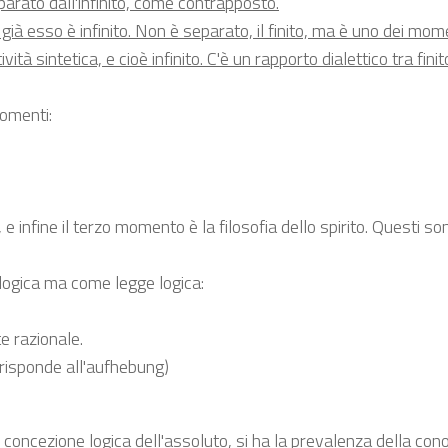
parato dall'infinito, come contrapposto.
 e già esso è infinito. Non è separato, il finito, ma è uno dei mom
tà sintetica, e cioè infinito. C'è un rapporto dialettico tra finit
momenti:
 e infine il terzo momento è la filosofia dello spirito. Questi son
ologica ma come legge logica:
e razionale.
rrisponde all'aufhebung)
concezione logica dell'assoluto, si ha la prevalenza della co