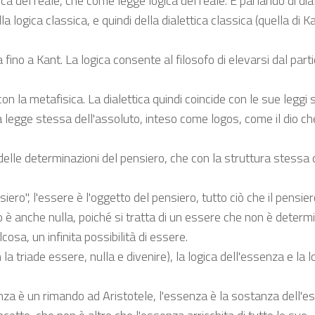
ca del reale, che come legge logica del reale. E parlando di dia
a logica classica, e quindi della dialettica classica (quella di Ka
a fino a Kant. La logica consente al filosofo di elevarsi dal part
 con la metafisica. La dialettica quindi coincide con le sue leggi
 la legge stessa dell'assoluto, inteso come logos, come il dio ch
 delle determinazioni del pensiero, che con la struttura stessa d
siero", l'essere è l'oggetto del pensiero, tutto ciò che il pensie
io è anche nulla, poiché si tratta di un essere che non è determ
cosa, un infinita possibilità di essere.
 la triade essere, nulla e divenire), la logica dell'essenza e la l
enza è un rimando ad Aristotele, l'essenza è la sostanza dell'e