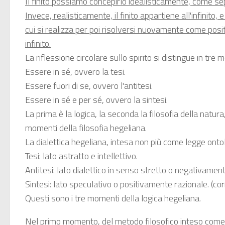
Il finito possiamo concepirlo idealisticamente, come se
Invece, realisticamente, il finito appartiene all'infinito,
cui si realizza per poi risolversi nuovamente come positivi
infinito.
La riflessione circolare sullo spirito si distingue in tre 
Essere in sé, ovvero la tesi.
Essere fuori di se, ovvero l'antitesi.
Essere in sé e per sé, ovvero la sintesi.
La prima è la logica, la seconda la filosofia della natura,
momenti della filosofia hegeliana.
La dialettica hegeliana, intesa non più come legge ont
Tesi: lato astratto e intellettivo.
Antitesi: lato dialettico in senso stretto o negativament
Sintesi: lato speculativo o positivamente razionale. (co
Questi sono i tre momenti della logica hegeliana.
Nel primo momento, del metodo filosofico inteso come 