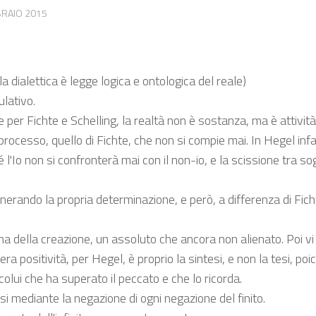
BRAIO 2015
l la dialettica è legge logica e ontologica del reale)
ulativo.
 per Fichte e Schelling, la realtà non è sostanza, ma è attività.
n processo, quello di Fichte, che non si compie mai. In Hegel infa
 l'Io non si confronterà mai con il non-io, e la scissione tra s
enerando la propria determinazione, e però, a differenza di Fich
 della creazione, un assoluto che ancora non alienato. Poi vi è
era positività, per Hegel, è proprio la sintesi, e non la tesi, poi
olui che ha superato il peccato e che lo ricorda.
arsi mediante la negazione di ogni negazione del finito.