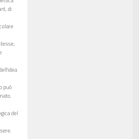
lettica
nt, di
icolare
 stesse,
e
ell'idea
ro può
inato.
ogica del
ssere.