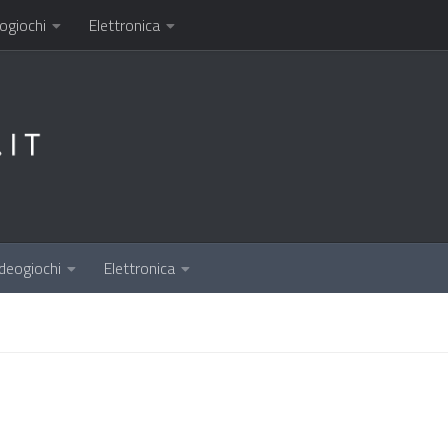
ogiochi
Elettronica
deogiochi
Elettronica