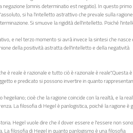
la negazione (omnis determinatio est negatio). In questo primo
oluto, si ha l'intelletto astrattivo che prevale sulla ragione
minazione. Si smuove la rigidità dell'intelletto. Poiché l'intel
ativo, e nel terzo momento si avrà invece la sintesi che nasce 
ione della positività astratta dell'intelletto e della negatività
 che è reale è razionale e tutto ciò è razionale è reale".Questa 
ggetto e predicato si possono invertire in quanto rappresentan
egeliano; cioè che la ragione coincide con la realtà, e la rea
renza. La filosofia di Hegel è panlogistica, poiché la ragione è g
 storia. Hegel vuole dire che il dover essere e l'essere non son
La filosofia di Hegel in quanto panlogismo è una filosofia