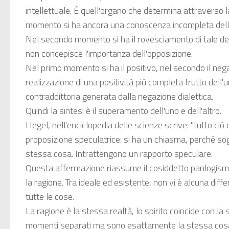
intellettuale. È quell'organo che determina attraverso 
momento si ha ancora una conoscenza incompleta dell'ass
Nel secondo momento si ha il rovesciamento di tale deter
non concepisce l'importanza dell'opposizione.
Nel primo momento si ha il positivo, nel secondo il neg
realizzazione di una positività più completa frutto dell'un
contraddittoria generata dalla negazione dialettica.
Quindi la sintesi è il superamento dell'uno e dell'altro.
Hegel, nell'enciclopedia delle scienze scrive: "tutto ciò
proposizione speculatrice: si ha un chiasma, perché so
stessa cosa. Intrattengono un rapporto speculare.
Questa affermazione riassume il cosiddetto panlogismo h
la ragione. Tra ideale ed esistente, non vi è alcuna diffe
tutte le cose.
La ragione è la stessa realtà, lo spirito coincide con la
momenti separati ma sono esattamente la stessa cosa. 