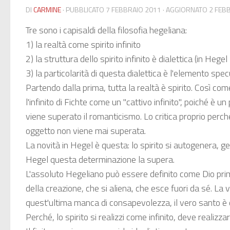
DI
CARMINE
· PUBBLICATO
7 FEBBRAIO 2011
· AGGIORNATO
2 FEB
Tre sono i capisaldi della filosofia hegeliana:
1) la realtà come spirito infinito
2) la struttura dello spirito infinito è dialettica (in Hege
3) la particolarità di questa dialettica è l'elemento spec
Partendo dalla prima, tutta la realtà è spirito. Così come
l'infinito di Fichte come un "cattivo infinito", poiché è u
viene superato il romanticismo. Lo critica proprio perché
oggetto non viene mai superata.
La novità in Hegel è questa: lo spirito si autogenera, g
Hegel questa determinazione la supera.
L'assoluto Hegeliano può essere definito come Dio prima
della creazione, che si aliena, che esce fuori da sé. La v
quest'ultima manca di consapevolezza, il vero santo è c
Perché, lo spirito si realizzi come infinito, deve realizz