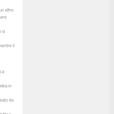
un altro
sere
 si
entre il
ica
idea in
niato da