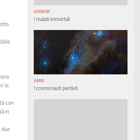
HORROR
.
I malati immortali
letto
dalla
è una
VARIE
o la
I cosmonauti perduti
ltà con
ià in
o due