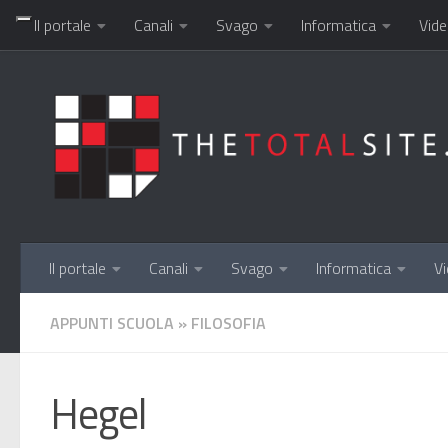
Il portale
Canali
Svago
Informatica
Vide
Salta al contenuto
Il portale
Canali
Svago
Informatica
Vi
APPUNTI SCUOLA
»
FILOSOFIA
Hegel