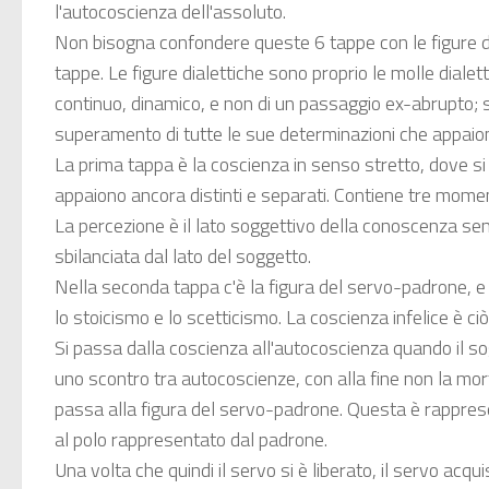
l'autocoscienza dell'assoluto.
Non bisogna confondere queste 6 tappe con le figure diale
tappe. Le figure dialettiche sono proprio le molle dial
continuo, dinamico, e non di un passaggio ex-abrupto; so
superamento di tutte le sue determinazioni che appaio
La prima tappa è la coscienza in senso stretto, dove 
appaiono ancora distinti e separati. Contiene tre momenti
La percezione è il lato soggettivo della conoscenza sens
sbilanciata dal lato del soggetto.
Nella seconda tappa c'è la figura del servo-padrone, e d
lo stoicismo e lo scetticismo. La coscienza infelice è ci
Si passa dalla coscienza all'autocoscienza quando il sog
uno scontro tra autocoscienze, con alla fine non la morte
passa alla figura del servo-padrone. Questa è rapprese
al polo rappresentato dal padrone.
Una volta che quindi il servo si è liberato, il servo acqu