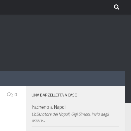
0
UNA BARZELLETTA A CASO
Iracheno a Napoli
L'allenatore del Napoli, Gigi Simoni, invia degli
osserv...