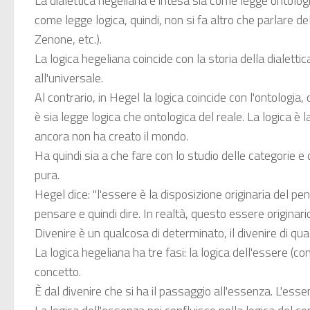
La dialettica hegeliana è intesa sia come legge ontologi
come legge logica, quindi, non si fa altro che parlare dell
Zenone, etc.).
La logica hegeliana coincide con la storia della dialettic
all'universale.
Al contrario, in Hegel la logica coincide con l'ontologia,
è sia legge logica che ontologica del reale. La logica è
ancora non ha creato il mondo.
Ha quindi sia a che fare con lo studio delle categorie e
pura.
Hegel dice: "l'essere è la disposizione originaria del pen
pensare e quindi dire. In realtà, questo essere originar
Divenire è un qualcosa di determinato, il divenire di qual
La logica hegeliana ha tre fasi: la logica dell'essere (con
concetto.
È dal divenire che si ha il passaggio all'essenza. L'ess