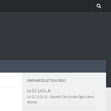
UNA BARZELLETTA A CASO
La S.C.U.O.L.A.
La S.C.U.O.L.A. : Società Che Uccide Ogni Libero
Alunno...