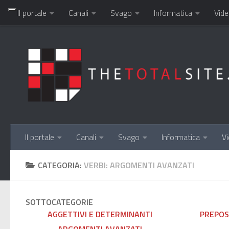
Il portale
Canali
Svago
Informatica
Vide
Salta al contenuto
Il portale
Canali
Svago
Informatica
Vi
CATEGORIA:
VERBI: ARGOMENTI AVANZATI
SOTTOCATEGORIE
AGGETTIVI E DETERMINANTI
PREPOS
ARGOMENTI AVANZATI