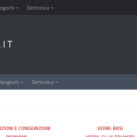
ogiochi
Elettronica
deogiochi
Elettronica
IZIONI E CONGIUNZIONI
VERBI: BASI
PRONOMI
VERBI: GLI ALTRI MODI