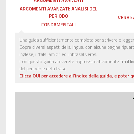
ARGOMENTI AVANZATI: ANALISI DEL
PERIODO
VERBI:
FONDAMENTALI
Una guida sufficientemente completa per scrivere e leggere 
Copre diversi aspetti della lingua, con alcune pagine riguar
inglese, i “falsi amici” ed i phrasal verbs.
Con questa guida arriverete approssimativamente tra il livel
del periodo e della frase.
Clicca QUI per accedere all’indice della guida, e poter q