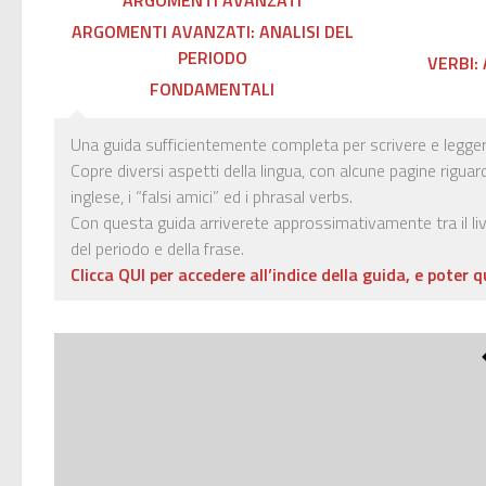
ARGOMENTI AVANZATI: ANALISI DEL
PERIODO
VERBI:
FONDAMENTALI
Una guida sufficientemente completa per scrivere e leggere 
Copre diversi aspetti della lingua, con alcune pagine riguar
inglese, i “falsi amici” ed i phrasal verbs.
Con questa guida arriverete approssimativamente tra il livel
del periodo e della frase.
Clicca QUI per accedere all’indice della guida, e poter q