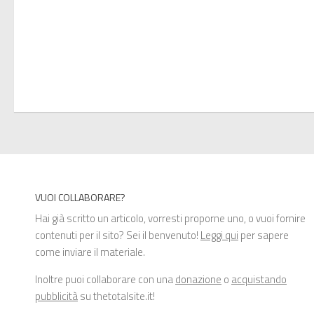
VUOI COLLABORARE?
Hai già scritto un articolo, vorresti proporne uno, o vuoi fornire
contenuti per il sito? Sei il benvenuto!
Leggi qui
per sapere
come inviare il materiale.
Inoltre puoi collaborare con una
donazione
o
acquistando
pubblicità
su thetotalsite.it!