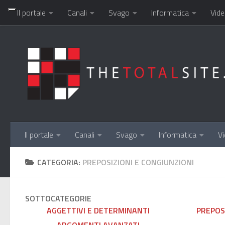
Il portale
Canali
Svago
Informatica
Vide
Salta al contenuto
Il portale
Canali
Svago
Informatica
Vi
CATEGORIA:
PREPOSIZIONI E CONGIUNZIONI
SOTTOCATEGORIE
AGGETTIVI E DETERMINANTI
PREPOS
ARGOMENTI AVANZATI