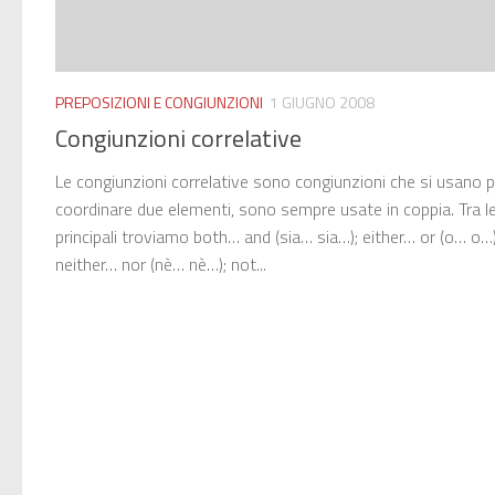
PREPOSIZIONI E CONGIUNZIONI
1 GIUGNO 2008
Congiunzioni correlative
Le congiunzioni correlative sono congiunzioni che si usano p
coordinare due elementi, sono sempre usate in coppia. Tra l
principali troviamo both… and (sia… sia…); either… or (o… o…)
neither… nor (nè… nè…); not...