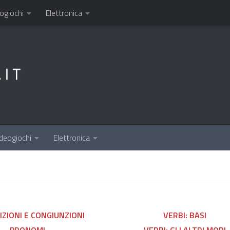
ogiochi
Elettronica
deogiochi
Elettronica
IZIONI E CONGIUNZIONI
VERBI: BASI
PRONOMI
VERBI: GLI ALTRI MODI