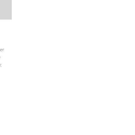
er
e
;