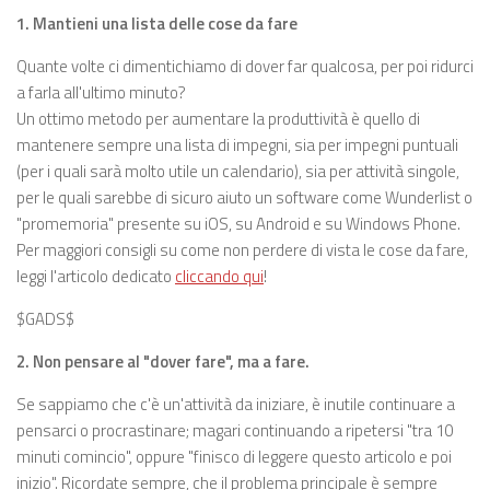
1. Mantieni una lista delle cose da fare
Quante volte ci dimentichiamo di dover far qualcosa, per poi ridurci
a farla all'ultimo minuto?
Un ottimo metodo per aumentare la produttività è quello di
mantenere sempre una lista di impegni, sia per impegni puntuali
(per i quali sarà molto utile un calendario), sia per attività singole,
per le quali sarebbe di sicuro aiuto un software come Wunderlist o
"promemoria" presente su iOS, su Android e su Windows Phone.
Per maggiori consigli su come non perdere di vista le cose da fare,
leggi l'articolo dedicato
cliccando qui
!
$GADS$
2. Non pensare al "dover fare", ma a fare.
Se sappiamo che c'è un'attività da iniziare, è inutile continuare a
pensarci o procrastinare; magari continuando a ripetersi "tra 10
minuti comincio", oppure "finisco di leggere questo articolo e poi
inizio". Ricordate sempre, che il problema principale è sempre