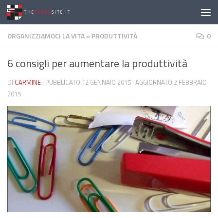
Salta al contenuto
ORGANIZZIAMOCI LA VITA
»
PRODUTTIVITÀ
0
6 consigli per aumentare la produttività
DI
CARMINE
· PUBBLICATO
12 GENNAIO 2015
· AGGIORNATO
2 FEBBRAIO
2015