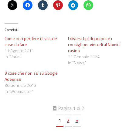
Correlati
Come non perdere di vista le
I diversi tipi di jackpot e i
cose da fare
consigli per vincerli al Nomini
11 Agosto 2011
casino
In "Varie"
31 Gennaio 2024
In "News"
9 cose che non sai su Google
AdSense
30 Gennaio 2013
In "Webmaster"
Pagina 1 di 2
1
2
»