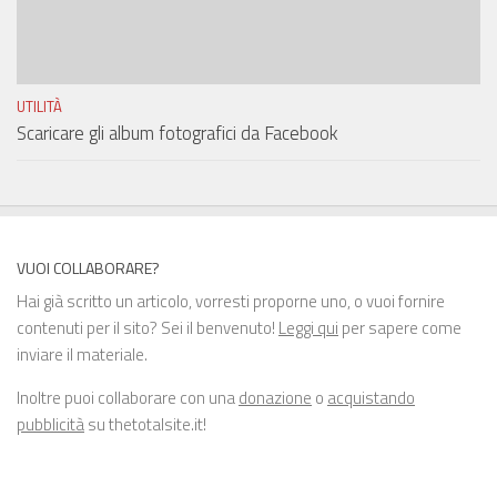
UTILITÀ
Scaricare gli album fotografici da Facebook
VUOI COLLABORARE?
Hai già scritto un articolo, vorresti proporne uno, o vuoi fornire
contenuti per il sito? Sei il benvenuto!
Leggi qui
per sapere come
inviare il materiale.
Inoltre puoi collaborare con una
donazione
o
acquistando
pubblicità
su thetotalsite.it!