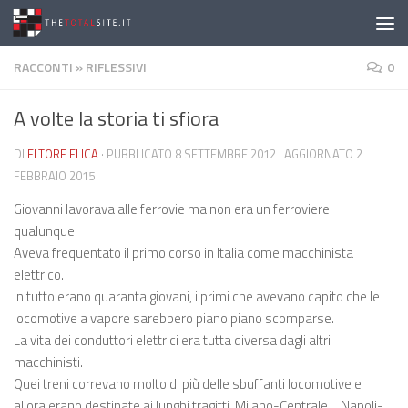
Salta al contenuto
RACCONTI
»
RIFLESSIVI
0
A volte la storia ti sfiora
DI
ELTORE ELICA
· PUBBLICATO
8 SETTEMBRE 2012
· AGGIORNATO
2
FEBBRAIO 2015
Giovanni lavorava alle ferrovie ma non era un ferroviere
qualunque.
Aveva frequentato il primo corso in Italia come macchinista
elettrico.
In tutto erano quaranta giovani, i primi che avevano capito che le
locomotive a vapore sarebbero piano piano scomparse.
La vita dei conduttori elettrici era tutta diversa dagli altri
macchinisti.
Quei treni correvano molto di più delle sbuffanti locomotive e
allora erano destinate ai lunghi tragitti. Milano-Centrale …Napoli-