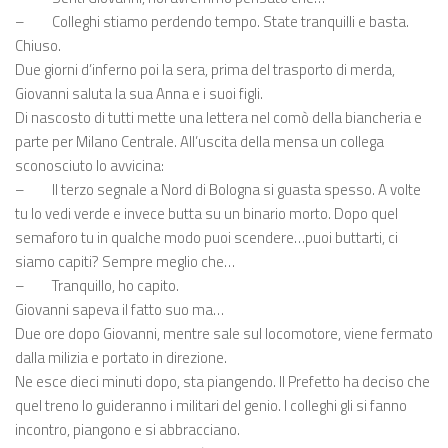
–
Colleghi stiamo perdendo tempo. State tranquilli e basta.
Chiuso.
Due giorni d’inferno poi la sera, prima del trasporto di merda,
Giovanni saluta la sua Anna e i suoi figli.
Di nascosto di tutti mette una lettera nel comò della biancheria e
parte per Milano Centrale. All’uscita della mensa un collega
sconosciuto lo avvicina:
–
Il terzo segnale a Nord di Bologna si guasta spesso. A volte
tu lo vedi verde e invece butta su un binario morto. Dopo quel
semaforo tu in qualche modo puoi scendere…puoi buttarti, ci
siamo capiti? Sempre meglio che…
–
Tranquillo, ho capito.
Giovanni sapeva il fatto suo ma…
Due ore dopo Giovanni, mentre sale sul locomotore, viene fermato
dalla milizia e portato in direzione.
Ne esce dieci minuti dopo, sta piangendo. Il Prefetto ha deciso che
quel treno lo guideranno i militari del genio. I colleghi gli si fanno
incontro, piangono e si abbracciano.