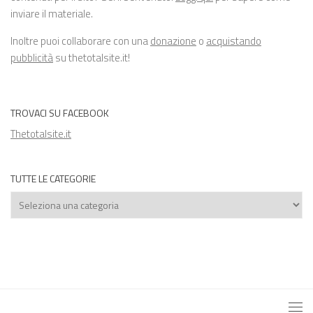
inviare il materiale.
Inoltre puoi collaborare con una
donazione
o
acquistando
pubblicità
su thetotalsite.it!
TROVACI SU FACEBOOK
Thetotalsite.it
TUTTE LE CATEGORIE
Tutte
le
categorie