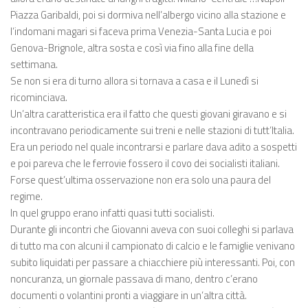
Piazza Garibaldi, poi si dormiva nell’albergo vicino alla stazione e
l’indomani magari si faceva prima Venezia-Santa Lucia e poi
Genova-Brignole, altra sosta e così via fino alla fine della
settimana.
Se non si era di turno allora si tornava a casa e il Lunedì si
ricominciava.
Un’altra caratteristica era il fatto che questi giovani giravano e si
incontravano periodicamente sui treni e nelle stazioni di tutt’Italia.
Era un periodo nel quale incontrarsi e parlare dava adito a sospetti
e poi pareva che le ferrovie fossero il covo dei socialisti italiani.
Forse quest’ultima osservazione non era solo una paura del
regime.
In quel gruppo erano infatti quasi tutti socialisti.
Durante gli incontri che Giovanni aveva con suoi colleghi si parlava
di tutto ma con alcuni il campionato di calcio e le famiglie venivano
subito liquidati per passare a chiacchiere più interessanti. Poi, con
noncuranza, un giornale passava di mano, dentro c’erano
documenti o volantini pronti a viaggiare in un’altra città.