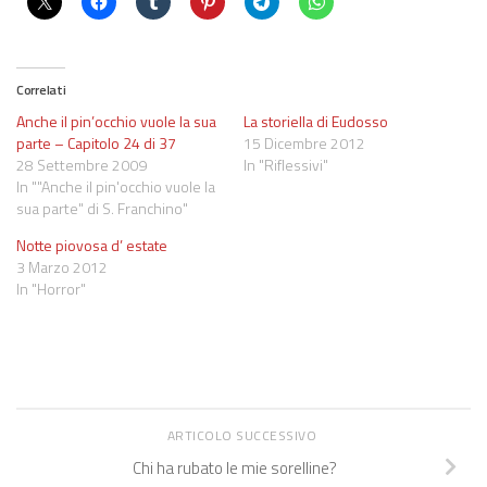
Correlati
Anche il pin’occhio vuole la sua
La storiella di Eudosso
parte – Capitolo 24 di 37
15 Dicembre 2012
28 Settembre 2009
In "Riflessivi"
In ""Anche il pin'occhio vuole la
sua parte" di S. Franchino"
Notte piovosa d’ estate
3 Marzo 2012
In "Horror"
ARTICOLO SUCCESSIVO
Chi ha rubato le mie sorelline?