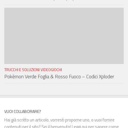
TRUCCHI E SOLUZIONI VIDEOGIOCHI
Pokèmon Verde Foglia & Rosso Fuoco – Codici Xploder
VUOI COLLABORARE?
Hai già scritto un articolo, vorresti proporne uno, o vuoi fornire
contenuti per il sito? Sei il benvenuto!
Leggi qui
per sapere come