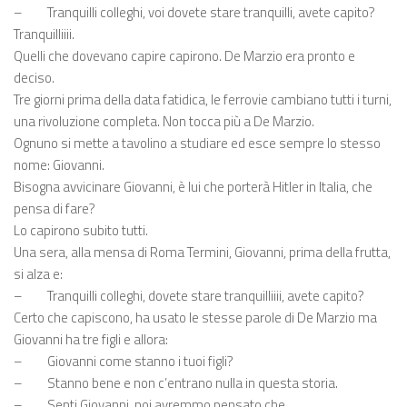
–
Tranquilli colleghi, voi dovete stare tranquilli, avete capito?
Tranquilliiii.
Quelli che dovevano capire capirono. De Marzio era pronto e
deciso.
Tre giorni prima della data fatidica, le ferrovie cambiano tutti i turni,
una rivoluzione completa. Non tocca più a De Marzio.
Ognuno si mette a tavolino a studiare ed esce sempre lo stesso
nome: Giovanni.
Bisogna avvicinare Giovanni, è lui che porterà Hitler in Italia, che
pensa di fare?
Lo capirono subito tutti.
Una sera, alla mensa di Roma Termini, Giovanni, prima della frutta,
si alza e:
–
Tranquilli colleghi, dovete stare tranquilliiii, avete capito?
Certo che capiscono, ha usato le stesse parole di De Marzio ma
Giovanni ha tre figli e allora:
–
Giovanni come stanno i tuoi figli?
–
Stanno bene e non c’entrano nulla in questa storia.
–
Senti Giovanni, noi avremmo pensato che…