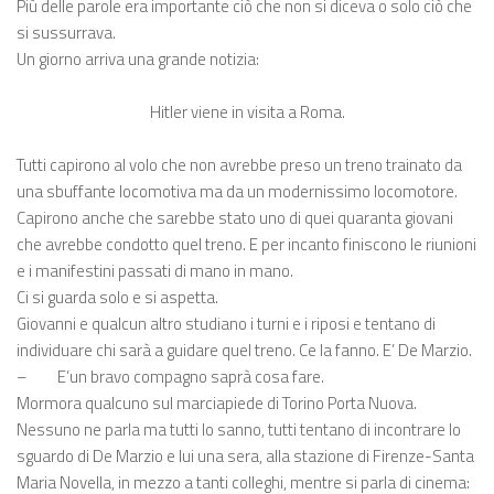
Più delle parole era importante ciò che non si diceva o solo ciò che
si sussurrava.
Un giorno arriva una grande notizia:
Hitler viene in visita a Roma.
Tutti capirono al volo che non avrebbe preso un treno trainato da
una sbuffante locomotiva ma da un modernissimo locomotore.
Capirono anche che sarebbe stato uno di quei quaranta giovani
che avrebbe condotto quel treno. E per incanto finiscono le riunioni
e i manifestini passati di mano in mano.
Ci si guarda solo e si aspetta.
Giovanni e qualcun altro studiano i turni e i riposi e tentano di
individuare chi sarà a guidare quel treno. Ce la fanno. E’ De Marzio.
–
E’un bravo compagno saprà cosa fare.
Mormora qualcuno sul marciapiede di Torino Porta Nuova.
Nessuno ne parla ma tutti lo sanno, tutti tentano di incontrare lo
sguardo di De Marzio e lui una sera, alla stazione di Firenze-Santa
Maria Novella, in mezzo a tanti colleghi, mentre si parla di cinema: