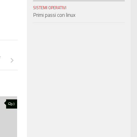
SISTEMI OPERATIVI
Primi passi con linux
e
0