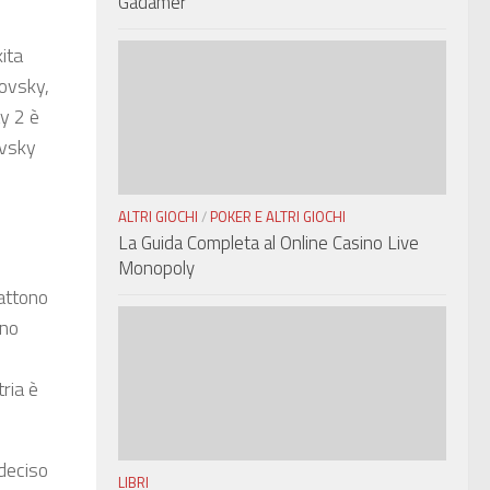
Gadamer
kita
kovsky,
ay 2 è
ovsky
ALTRI GIOCHI
/
POKER E ALTRI GIOCHI
La Guida Completa al Online Casino Live
Monopoly
attono
ono
tria è
 deciso
LIBRI