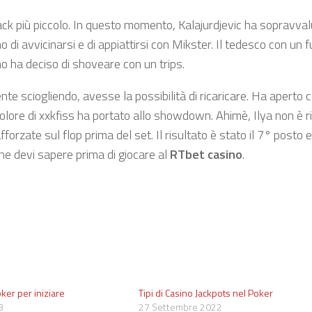
ack più piccolo. In questo momento, Kalajurdjevic ha sopravval
i avvicinarsi e di appiattirsi con Mikster. Il tedesco con un fu
no ha deciso di shoveare con un trips.
nte sciogliendo, avesse la possibilità di ricaricare. Ha aperto
lore di xxkfiss ha portato allo showdown. Ahimè, Ilya non è ri
fforzate sul flop prima del set. Il risultato è stato il 7° posto e
che devi sapere prima di giocare al
RTbet casino
.
poker per iniziare
Tipi di Casino Jackpots nel Poker
3
27 Settembre 2022