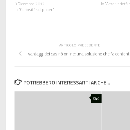
3 Dicembre 2012
In "Altre varietà
In "Curiosità sul poker"
ARTICOLO PRECEDENTE
I vantaggi dei casinò online: una soluzione che fa contenti 
POTREBBERO INTERESSARTI ANCHE...
0