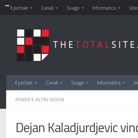
Il portale
Canali
Svago
Informatica
Vide
Salta al contenuto
Il portale
Canali
Svago
Informatica
Vi
POKER E ALTRI GIOCHI
Dejan Kaladjurdjevic vin