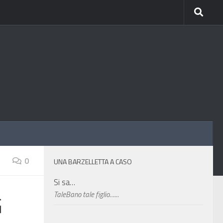
0
UNA BARZELLETTA A CASO
Si sa…
TaleBano tale figlio…...
G