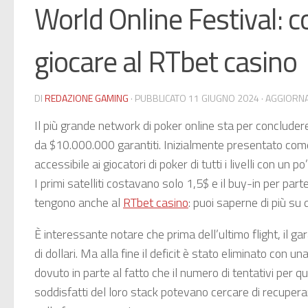
World Online Festival: c
giocare al RTbet casino
DI
REDAZIONE GAMING
· PUBBLICATO
11 GIUGNO 2024
· AGGIORN
Il più grande network di poker online sta per concluder
da $10.000.000 garantiti. Inizialmente presentato come
accessibile ai giocatori di poker di tutti i livelli con un po
I primi satelliti costavano solo 1,5$ e il buy-in per part
tengono anche al
RTbet casino
: puoi saperne di più su
È interessante notare che prima dell’ultimo flight, il ga
di dollari. Ma alla fine il deficit è stato eliminato con u
dovuto in parte al fatto che il numero di tentativi per qu
soddisfatti del loro stack potevano cercare di recuperar