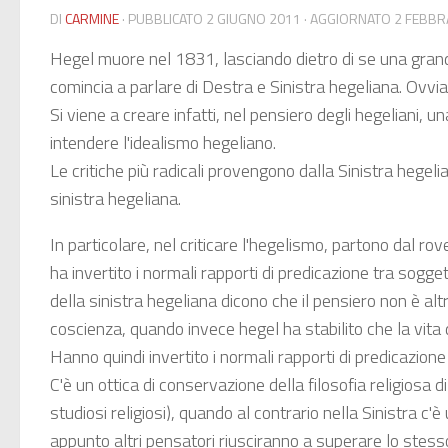
DI
CARMINE
· PUBBLICATO
2 GIUGNO 2011
· AGGIORNATO
2 FEBBR
Hegel muore nel 1831, lasciando dietro di se una grande
comincia a parlare di Destra e Sinistra hegeliana. Ovvi
Si viene a creare infatti, nel pensiero degli hegeliani, 
intendere l'idealismo hegeliano.
Le critiche più radicali provengono dalla Sinistra hegel
sinistra hegeliana.
In particolare, nel criticare l'hegelismo, partono dal r
ha invertito i normali rapporti di predicazione tra sogge
della sinistra hegeliana dicono che il pensiero non è alt
coscienza, quando invece hegel ha stabilito che la vita 
Hanno quindi invertito i normali rapporti di predicazione
C'è un ottica di conservazione della filosofia religiosa di
studiosi religiosi), quando al contrario nella Sinistra c'
appunto altri pensatori riusciranno a superare lo stes