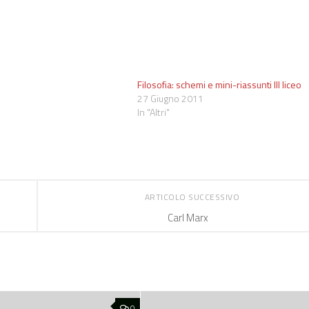
Filosofia: schemi e mini-riassunti III liceo
1
27 Giugno 2011
In "Altri"
ARTICOLO SUCCESSIVO
Carl Marx
0