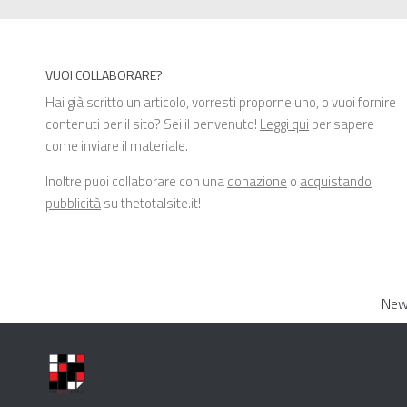
VUOI COLLABORARE?
Hai già scritto un articolo, vorresti proporne uno, o vuoi fornire
contenuti per il sito? Sei il benvenuto!
Leggi qui
per sapere
come inviare il materiale.
Inoltre puoi collaborare con una
donazione
o
acquistando
pubblicità
su thetotalsite.it!
New