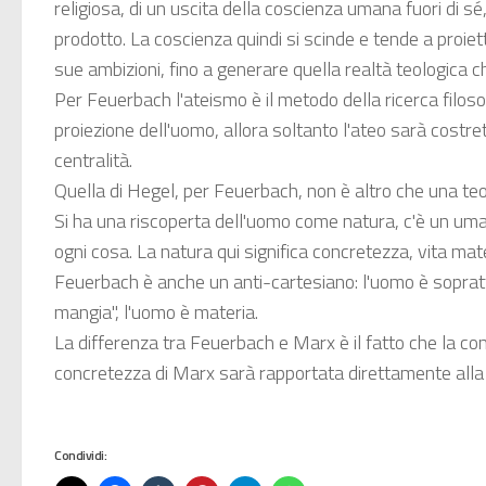
religiosa, di un uscita della coscienza umana fuori di s
prodotto. La coscienza quindi si scinde e tende a proiett
sue ambizioni, fino a generare quella realtà teologica c
Per Feuerbach l'ateismo è il metodo della ricerca filo
proiezione dell'uomo, allora soltanto l'ateo sarà costre
centralità.
Quella di Hegel, per Feuerbach, non è altro che una te
Si ha una riscoperta dell'uomo come natura, c'è un uman
ogni cosa. La natura qui significa concretezza, vita mate
Feuerbach è anche un anti-cartesiano: l'uomo è sopratt
mangia", l'uomo è materia.
La differenza tra Feuerbach e Marx è il fatto che la con
concretezza di Marx sarà rapportata direttamente alla s
Condividi: