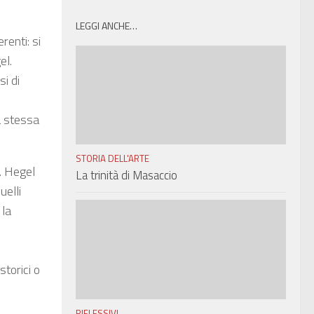
LEGGI ANCHE…
renti: si
el.
si di
a stessa
STORIA DELL'ARTE
o. Hegel
La trinità di Masaccio
uelli
 la
storici o
RIFLESSIVI