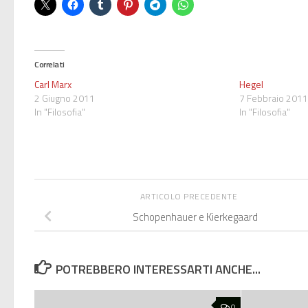
Correlati
Carl Marx
Hegel
2 Giugno 2011
7 Febbraio 201
In "Filosofia"
In "Filosofia"
ARTICOLO PRECEDENTE
Schopenhauer e Kierkegaard
POTREBBERO INTERESSARTI ANCHE...
0