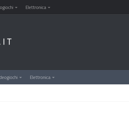
ogiochi
Elettronica
deogiochi
Elettronica