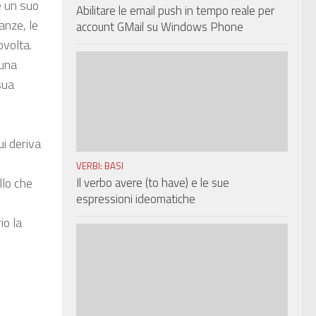
e un suo
Abilitare le email push in tempo reale per
anze, le
account GMail su Windows Phone
ovolta.
 una
sua
ui deriva
VERBI: BASI
Il verbo avere (to have) e le sue
llo che
espressioni ideomatiche
io la