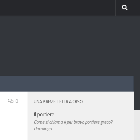
0
UNA BARZELLETTA A CASO
Il portiere
Come si chiama il piu' bravo portiere greco?
Paralirigu...