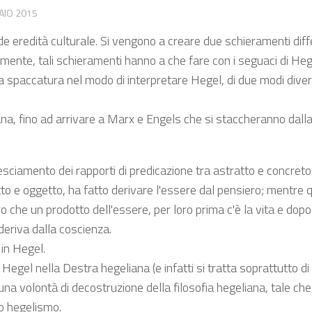
AIO 2015
 eredità culturale. Si vengono a creare due schieramenti diffe
amente, tali schieramenti hanno a che fare con i seguaci di Heg
una spaccatura nel modo di interpretare Hegel, di due modi diver
iana, fino ad arrivare a Marx e Engels che si staccheranno dall
ovesciamento dei rapporti di predicazione tra astratto e concret
tto e oggetto, ha fatto derivare l'essere dal pensiero; mentre q
ro che un prodotto dell'essere, per loro prima c'è la vita e dopo
deriva dalla coscienza.
 in Hegel.
 Hegel nella Destra hegeliana (e infatti si tratta soprattutto di 
è una volontà di decostruzione della filosofia hegeliana, tale che
so hegelismo.