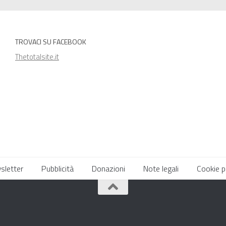
TROVACI SU FACEBOOK
Thetotalsite.it
sletter
Pubblicità
Donazioni
Note legali
Cookie p