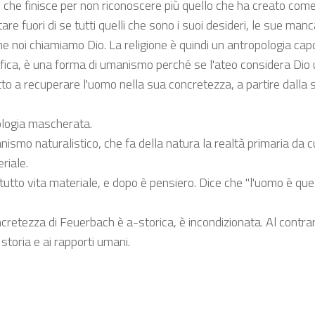
é, che finisce per non riconoscere più quello che ha creato com
are fuori di se tutti quelli che sono i suoi desideri, le sue manc
he noi chiamiamo Dio. La religione è quindi un antropologia cap
sofica, è una forma di umanismo perché se l'ateo considera Dio
tto a recuperare l'uomo nella sua concretezza, a partire dalla 
ologia mascherata.
ismo naturalistico, che fa della natura la realtà primaria da c
riale.
utto vita materiale, e dopo è pensiero. Dice che "l'uomo è que
cretezza di Feuerbach è a-storica, è incondizionata. Al contrar
toria e ai rapporti umani.