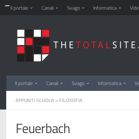
Il portale
Canali
Svago
Informatica
Vide
Salta al contenuto
Il portale
Canali
Svago
Informatica
Vi
APPUNTI SCUOLA
»
FILOSOFIA
Feuerbach