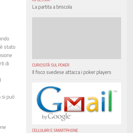
La partita a briscola
condo
 è stato
isione
ti di
CURIOSITÀ SUL POKER
Il fisco svedese attacca i poker players
l
 si può
one
CELLULARI E SMARTPHONE