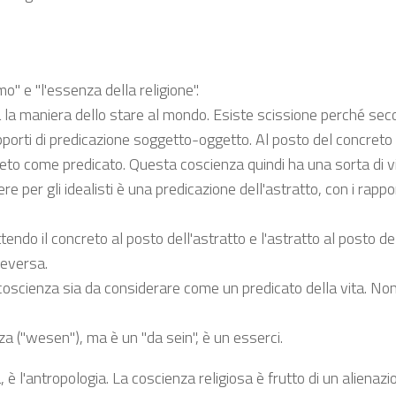
o" e "l'essenza della religione".
ua la maniera dello stare al mondo. Esiste scissione perché se
apporti di predicazione soggetto-oggetto. Al posto del concreto
ncreto come predicato. Questa coscienza quindi ha una sorta di v
ere per gli idealisti è una predicazione dell'astratto, con i rappor
ndo il concreto al posto dell'astratto e l'astratto al posto de
ceversa.
coscienza sia da considerare come un predicato della vita. Non
("wesen"), ma è un "da sein", è un esserci.
a, è l'antropologia. La coscienza religiosa è frutto di un alienazi