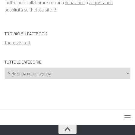
Inoltre puoi collaborare con una
donazione
o
acquistando
pubblicità
su thetotalsite.it!
TROVACI SU FACEBOOK
Thetotalsite.it
TUTTE LE CATEGORIE
Tutte
le
categorie