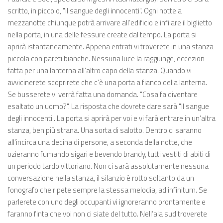
scritto, in piccolo, "il sangue degli innocenti". Ogni notte a
mezzanotte chiunque potrà arrivare all’edificio e infilare il biglietto
nella porta, in una delle fessure create dal tempo. La porta si
aprirà istantaneamente. Appena entrati vi troverete in una stanza
piccola con pareti bianche. Nessuna luce la raggiunge, eccezion
fatta per una lanterna all’altro capo della stanza. Quando vi
avvicinerete scoprirete che c’è una porta a fianco della lanterna.
Se busserete vi verrà fatta una domanda. "Cosa fa diventare
esaltato un uomo?". La risposta che dovrete dare sarà "Il sangue
degli innocenti". La porta si aprirà per voi e vi farà entrare in un’altra
stanza, ben più strana. Una sorta di salotto. Dentro ci saranno
all’incirca una decina di persone, a seconda della notte, che
ozieranno fumando sigari e bevendo brandy, tutti vestiti di abiti di
un periodo tardo vittoriano. Non ci sarà assolutamente nessuna
conversazione nella stanza, il silanzio è rotto soltanto da un
fonografo che ripete sempre la stessa melodia, ad infinitum. Se
parlerete con uno degli occupanti vi ignoreranno prontamente e
faranno finta che voi non ci siate del tutto. Nell’ala sud troverete