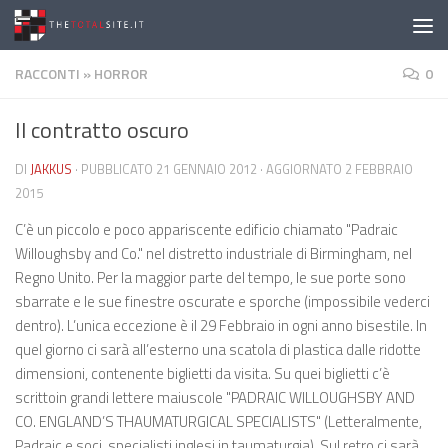
Salta al contenuto
RACCONTI
»
HORROR
0
Il contratto oscuro
DI
JAKKUS
· PUBBLICATO
21 GENNAIO 2012
· AGGIORNATO
2 FEBBRAIO
2015
C’è un piccolo e poco appariscente edificio chiamato "Padraic
Willoughsby and Co." nel distretto industriale di Birmingham, nel
Regno Unito. Per la maggior parte del tempo, le sue porte sono
sbarrate e le sue finestre oscurate e sporche (impossibile vederci
dentro). L’unica eccezione è il 29 Febbraio in ogni anno bisestile. In
quel giorno ci sarà all’esterno una scatola di plastica dalle ridotte
dimensioni, contenente biglietti da visita. Su quei biglietti c’è
scrittoin grandi lettere maiuscole "PADRAIC WILLOUGHSBY AND
CO. ENGLAND’S THAUMATURGICAL SPECIALISTS" (Letteralmente,
Padraic e soci, specialisti inglesi in taumaturgia). Sul retro ci sarà