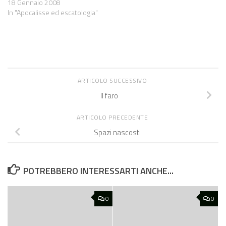
18 Gennaio 2008
In "Apocalisse ed escatologia"
ARTICOLO SUCCESSIVO
Il faro
ARTICOLO PRECEDENTE
Spazi nascosti
POTREBBERO INTERESSARTI ANCHE...
0
0