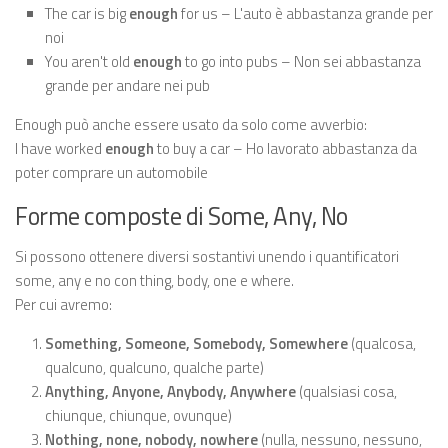
The car is big
enough
for us – L'auto è abbastanza grande per
noi
You aren't old
enough
to go into pubs – Non sei abbastanza
grande per andare nei pub
Enough può anche essere usato da solo come avverbio:
I have worked
enough
to buy a car – Ho lavorato abbastanza da
poter comprare un automobile
Forme composte di Some, Any, No
Si possono ottenere diversi sostantivi unendo i quantificatori
some, any e no con thing, body, one e where.
Per cui avremo:
Something, Someone, Somebody, Somewhere
(qualcosa,
qualcuno, qualcuno, qualche parte)
Anything, Anyone, Anybody, Anywhere
(qualsiasi cosa,
chiunque, chiunque, ovunque)
Nothing, none, nobody, nowhere
(nulla, nessuno, nessuno,