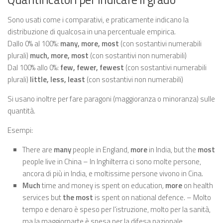
Sono usati come i comparativi, e praticamente indicano la
distribuzione di qualcosa in una percentuale empirica.
Dallo 0% al 100%:
many, more, most
(con sostantivi numerabili
plurali)
much, more, most
(con sostantivi non numerabili)
Dal 100% allo 0%:
few, fewer, fewest
(con sostantivi numerabili
plurali)
little, less, least
(con sostantivi non numerabili)
Si usano inoltre per fare paragoni (maggioranza o minoranza) sulle
quantità.
Esempi:
There are
many
people in England,
more
in India, but the
most
people live in China – In Inghilterra ci sono molte persone,
ancora di più in India, e moltissime persone vivono in Cina.
Much
time and money is spent on education
,
more
on health
services but
the most
is spent on national defence. – Molto
tempo e denaro è speso per l'istruzione, molto per la sanità,
ma la maggiorparte è spesa per la difesa nazionale.