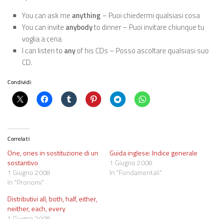
You can ask me
anything
– Puoi chiedermi qualsiasi cosa
You can invite
anybody
to dinner – Puoi invitare chiunque tu
voglia a cena
I can listen to
any
of his CDs – Posso ascoltare qualsiasi suo
CD.
Condividi:
Correlati
One, ones in sostituzione di un
Guida inglese: Indice generale
sostantivo
1 Giugno 2008
1 Giugno 2008
In "Fondamentali"
In "Pronomi"
Distributivi all, both, half, either,
neither, each, every
1 Giugno 2008