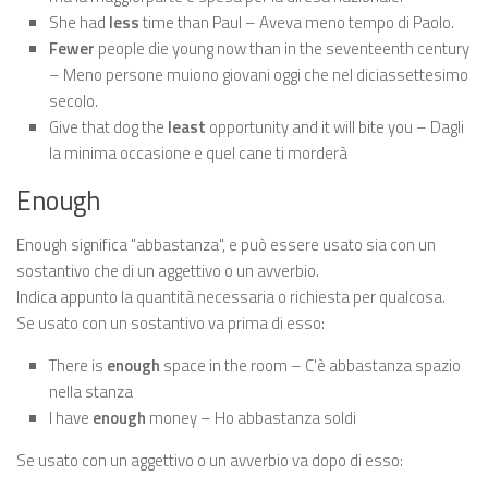
She had
less
time than Paul – Aveva meno tempo di Paolo.
Fewer
people die young now than in the seventeenth century
– Meno persone muiono giovani oggi che nel diciassettesimo
secolo.
Give that dog the
least
opportunity and it will bite you – Dagli
la minima occasione e quel cane ti morderà
Enough
Enough significa "abbastanza", e può essere usato sia con un
sostantivo che di un aggettivo o un avverbio.
Indica appunto la quantità necessaria o richiesta per qualcosa.
Se usato con un sostantivo va prima di esso:
There is
enough
space in the room – C'è abbastanza spazio
nella stanza
I have
enough
money – Ho abbastanza soldi
Se usato con un aggettivo o un avverbio va dopo di esso: