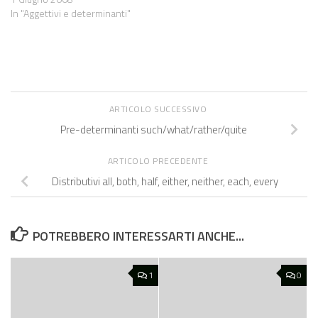
In "Aggettivi e determinanti"
ARTICOLO SUCCESSIVO
Pre-determinanti such/what/rather/quite
ARTICOLO PRECEDENTE
Distributivi all, both, half, either, neither, each, every
POTREBBERO INTERESSARTI ANCHE...
1
0