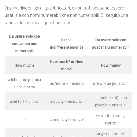
Ci sono diversi tipi di quantificatori, e non tutti possono essere
usati sia con nomi numerabili che non numerabili. Di seguito una
tabella dei principali quantificatori:
Da usare solo con
Usabili
Da usare solo con
sostantivi non
indifferentemente
sostantivi numerabili
numerabili
How much? or How
How much?
How many?
many?
a little – un po', una
no/none – nessuno
a few – un po', alcuni
piccola parte
a number (of) – un
a bit (of) – un po'
not any – nessuno
piccolo numero di
several – diversi,
–
some (any) – un po'
svariati
a large number of –