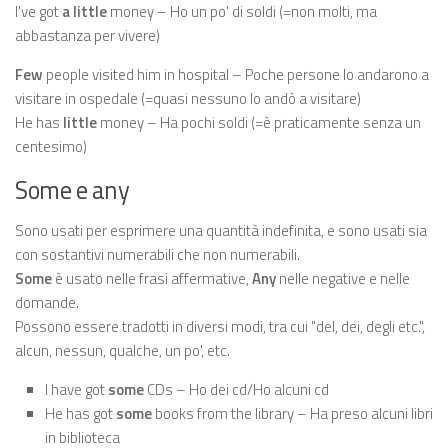
I've got
a little
money – Ho un po' di soldi (=non molti, ma
abbastanza per vivere)
Few
people visited him in hospital – Poche persone lo andarono a
visitare in ospedale (=quasi nessuno lo andò a visitare)
He has
little
money – Ha pochi soldi (=è praticamente senza un
centesimo)
Some e any
Sono usati per esprimere una quantità indefinita, e sono usati sia
con sostantivi numerabili che non numerabili.
Some
è usato nelle frasi affermative,
Any
nelle negative e nelle
domande.
Possono essere tradotti in diversi modi, tra cui "del, dei, degli etc.",
alcun, nessun, qualche, un po', etc.
I have got
some
CDs – Ho dei cd/Ho alcuni cd
He has got
some
books from the library – Ha preso alcuni libri
in biblioteca