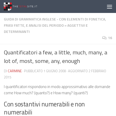
Salta al contenuto
GUIDA DI GRAMMATICA INGLESE - CON ELEMENTI DI FONETICA,
FRASI FATTE, E ANALISI DEL PERIODO
»
AGGETTIVI E
DETERMINANTI
16
Quantificatori a few, a little, much, many, a
lot of, most, some, any, enough
DI
CARMINE
· PUBBLICATO
1 GIUGNO 2008
· AGGIORNATO
2 FEBBRAIO
2015
I quantificatori rispondono in modo approssimativo alle domande
come How much? (quanto?) e How many? (quanti?)
Con sostantivi numerabili e non
numerabili