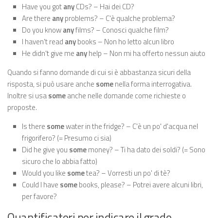
Have you got
any
CDs? – Hai dei CD?
Are there
any
problems? – C'è qualche problema?
Do you know
any
films? – Conosci qualche film?
I haven't read
any
books – Non ho letto alcun libro
He didn't give me
any
help – Non mi ha offerto nessun aiuto
Quando si fanno domande di cui si è abbastanza sicuri della
risposta, si può usare anche
some
nella forma interrogativa.
Inoltre si usa
some
anche nelle domande come richieste o
proposte.
Is there
some
water in the fridge? – C'è un po' d'acqua nel
frigorifero? (= Presumo ci sia)
Did he give you
some
money? – Ti ha dato dei soldi? (= Sono
sicuro che lo abbia fatto)
Would you like
some
tea? – Vorresti un po' di tè?
Could I have
some
books, please? – Potrei avere alcuni libri,
per favore?
Quantificatori per indicare il grado