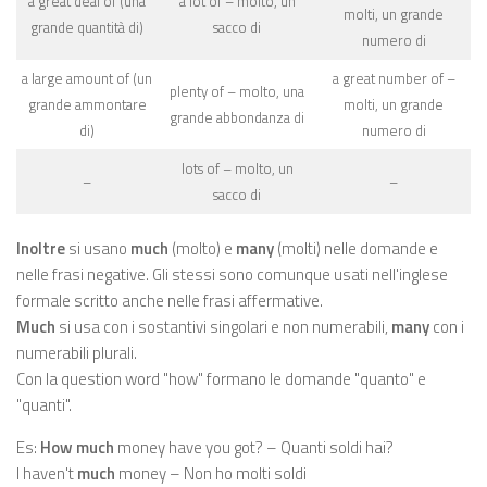
a great deal of (una
a lot of – molto, un
molti, un grande
grande quantità di)
sacco di
numero di
a large amount of (un
a great number of –
plenty of – molto, una
grande ammontare
molti, un grande
grande abbondanza di
di)
numero di
lots of – molto, un
–
–
sacco di
Inoltre
si usano
much
(molto) e
many
(molti) nelle domande e
nelle frasi negative. Gli stessi sono comunque usati nell'inglese
formale scritto anche nelle frasi affermative.
Much
si usa con i sostantivi singolari e non numerabili,
many
con i
numerabili plurali.
Con la question word "how" formano le domande "quanto" e
"quanti".
Es:
How much
money have you got? – Quanti soldi hai?
I haven't
much
money – Non ho molti soldi