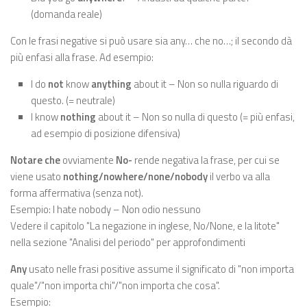
(domanda reale)
Con le frasi negative si può usare sia any… che no…; il secondo dà
più enfasi alla frase. Ad esempio:
I do
not
know
anything
about it – Non so nulla riguardo di
questo. (= neutrale)
I know
nothing
about it – Non so nulla di questo (= più enfasi,
ad esempio di posizione difensiva)
Notare che
ovviamente
No-
rende negativa la frase, per cui se
viene usato
nothing/nowhere/none/nobody
il verbo va alla
forma affermativa (senza not).
Esempio: I hate nobody – Non odio nessuno
Vedere il capitolo "La negazione in inglese, No/None, e la litote"
nella sezione "Analisi del periodo" per approfondimenti
Any
usato nelle frasi positive assume il significato di "non importa
quale"/"non importa chi"/"non importa che cosa".
Esempio: