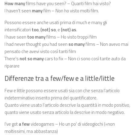
How many
films have you seen? – Quanti film hai visto?
I haven't seen
many
film – Non ho visto molti film.
Possono essere anche usati prima di much e many gli
intensificatori
too
,
(not) so
, e
(not) as
.
I have seen
too many
films – Ho visto troppi film
I had never thought you had seen
so many
films – Non avevo mai
pensato che avevi visto così tanti film
There's
not so many
cars to fix – Non ci sono così tante auto da
riparare
Differenze tra a few/few e a little/little
Few e little possono essere usati sia con che senza l'articolo
indeterminativo inserito prima del quantificatore.
Quanto viene usato l'articolo descrive la quantità in modo positivo,
quanto viene usato senza articolo la descrive in modo negativo.
I've got
a few
videogames – Ho un po' di videogiochi (=non
moltissimi, ma abbastanza)