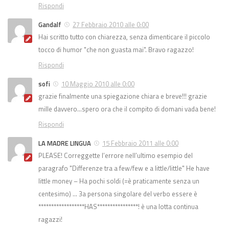
Rispondi
Gandalf
27 Febbraio 2010 alle 0:00
Hai scritto tutto con chiarezza, senza dimenticare il piccolo
tocco di humor "che non guasta mai". Bravo ragazzo!
Rispondi
sofi
10 Maggio 2010 alle 0:00
grazie finalmente una spiegazione chiara e breve!!! grazie
mille davvero…spero ora che il compito di domani vada bene!
Rispondi
LA MADRE LINGUA
15 Febbraio 2011 alle 0:00
PLEASE! Correggette l’errore nell’ultimo esempio del
paragrafo "Differenze tra a few/few e a little/little" He have
little money – Ha pochi soldi (=è praticamente senza un
centesimo) … 3a persona singolare del verbo essere è
******************HAS****************! è una lotta continua
ragazzi!