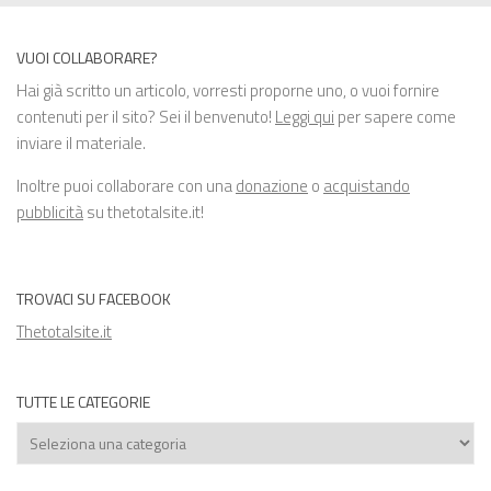
VUOI COLLABORARE?
Hai già scritto un articolo, vorresti proporne uno, o vuoi fornire
contenuti per il sito? Sei il benvenuto!
Leggi qui
per sapere come
inviare il materiale.
Inoltre puoi collaborare con una
donazione
o
acquistando
pubblicità
su thetotalsite.it!
TROVACI SU FACEBOOK
Thetotalsite.it
TUTTE LE CATEGORIE
Tutte
le
categorie