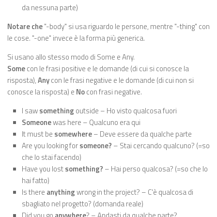
da nessuna parte)
Notare che
"-body" si usa riguardo le persone, mentre "-thing" con
le cose. "-one" invece è la forma più generica.
Si usano allo stesso modo di Some e Any.
Some
con le frasi positive e le domande (di cui si conosce la
risposta),
Any
con le frasi negative e le domande (di cui non si
conosce la risposta) e
No
con frasi negative.
I saw
something
outside – Ho visto qualcosa fuori
Someone
was here – Qualcuno era qui
It must be
somewhere
– Deve essere da qualche parte
Are you looking for
someone?
– Stai cercando qualcuno? (=so
che lo stai facendo)
Have you lost
something?
– Hai perso qualcosa? (=so che lo
hai fatto)
Is there
anything
wrong in the project? – C'è qualcosa di
sbagliato nel progetto? (domanda reale)
Did you go
anywhere
? – Andasti da qualche parte?