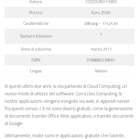
Autore:
COZZOLINO FABIO
Prezzo:
Euro 29,90
Caratteristiche:
288 pag – 17×24 bn
1
Numero Edizione:
Anno di edizione:
marzo 2011
ISBN:
9788882338961
Lingua:
Italiano
In questi ultimi due anni, si sta parlando di Cloud Computing, un
nuovo modo di utilizzo del software. Con il clou Computing, le
nostre applicazioni, vengono eseguite via web, in appositi server.
Tra questi servizi, c’è ne sono diversi gratuiti, come la generazione
di documenti, tramite Office Web application, o tramite documenti
di Google.
Ultimamente, molte sono le applicazioni, gratuite che l’utente,