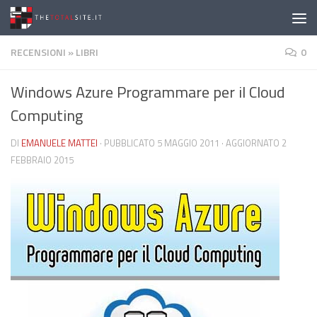
Salta al contenuto
RECENSIONI
»
LIBRI
0
Windows Azure Programmare per il Cloud
Computing
DI
EMANUELE MATTEI
· PUBBLICATO
5 MAGGIO 2011
· AGGIORNATO
2
FEBBRAIO 2015