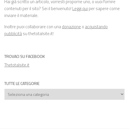
Hai già scritto un articolo, vorresti proporne uno, o vuoi fornire
contenuti per il sito? Sei il benvenuto!
Leggi qui
per sapere come
inviare il materiale.
Inoltre puoi collaborare con una
donazione
o
acquistando
pubblicità
su thetotalsite.it!
TROVACI SU FACEBOOK
Thetotalsite.it
TUTTE LE CATEGORIE
Tutte
le
categorie