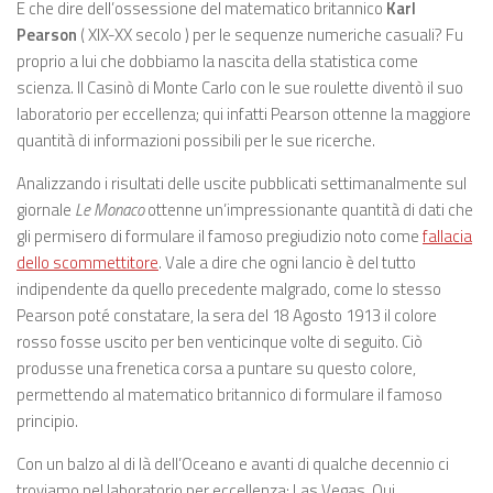
E che dire dell’ossessione del matematico britannico
Karl
Pearson
( XIX-XX secolo ) per le sequenze numeriche casuali? Fu
proprio a lui che dobbiamo la nascita della statistica come
scienza. Il Casinò di Monte Carlo con le sue roulette diventò il suo
laboratorio per eccellenza; qui infatti Pearson ottenne la maggiore
quantità di informazioni possibili per le sue ricerche.
Analizzando i risultati delle uscite pubblicati settimanalmente sul
giornale
Le Monaco
ottenne un’impressionante quantità di dati che
gli permisero di formulare il famoso pregiudizio noto come
fallacia
dello scommettitore
. Vale a dire che ogni lancio è del tutto
indipendente da quello precedente malgrado, come lo stesso
Pearson poté constatare, la sera del 18 Agosto 1913 il colore
rosso fosse uscito per ben venticinque volte di seguito. Ciò
produsse una frenetica corsa a puntare su questo colore,
permettendo al matematico britannico di formulare il famoso
principio.
Con un balzo al di là dell’Oceano e avanti di qualche decennio ci
troviamo nel laboratorio per eccellenza: Las Vegas. Qui