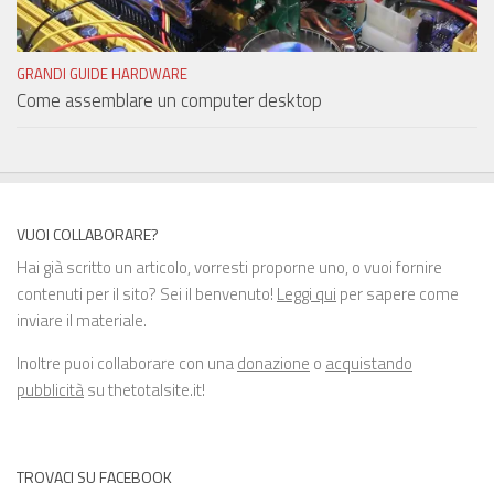
GRANDI GUIDE HARDWARE
Come assemblare un computer desktop
VUOI COLLABORARE?
Hai già scritto un articolo, vorresti proporne uno, o vuoi fornire
contenuti per il sito? Sei il benvenuto!
Leggi qui
per sapere come
inviare il materiale.
Inoltre puoi collaborare con una
donazione
o
acquistando
pubblicità
su thetotalsite.it!
TROVACI SU FACEBOOK