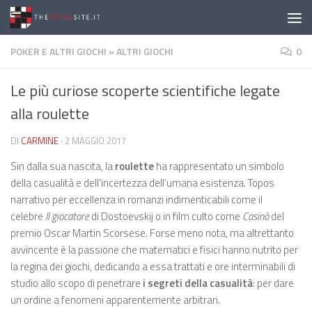
Salta al contenuto
POKER E ALTRI GIOCHI
»
ALTRI GIOCHI
0
Le più curiose scoperte scientifiche legate
alla roulette
DI
CARMINE
·
2 MAGGIO 2017
Sin dalla sua nascita, la
roulette
ha rappresentato un simbolo
della casualità e dell’incertezza dell’umana esistenza. Topos
narrativo per eccellenza in romanzi indimenticabili come il
celebre
Il giocatore
di Dostoevskij o in film culto come
Casinò
del
premio Oscar Martin Scorsese. Forse meno nota, ma altrettanto
avvincente è la passione che matematici e fisici hanno nutrito per
la regina dei giochi, dedicando a essa trattati e ore interminabili di
studio allo scopo di penetrare
i segreti della casualità
: per dare
un ordine a fenomeni apparentemente arbitrari.