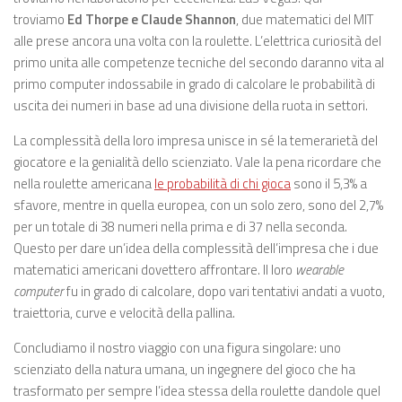
troviamo
Ed Thorpe e Claude Shannon
, due matematici del MIT
alle prese ancora una volta con la roulette. L’elettrica curiosità del
primo unita alle competenze tecniche del secondo daranno vita al
primo computer indossabile in grado di calcolare le probabilità di
uscita dei numeri in base ad una divisione della ruota in settori.
La complessità della loro impresa unisce in sé la temerarietà del
giocatore e la genialità dello scienziato. Vale la pena ricordare che
nella roulette americana
le probabilità di chi gioca
sono il 5,3% a
sfavore, mentre in quella europea, con un solo zero, sono del 2,7%
per un totale di 38 numeri nella prima e di 37 nella seconda.
Questo per dare un’idea della complessità dell’impresa che i due
matematici americani dovettero affrontare. Il loro
wearable
computer
fu in grado di calcolare, dopo vari tentativi andati a vuoto,
traiettoria, curve e velocità della pallina.
Concludiamo il nostro viaggio con una figura singolare: uno
scienziato della natura umana, un ingegnere del gioco che ha
trasformato per sempre l’idea stessa della roulette dandole quel