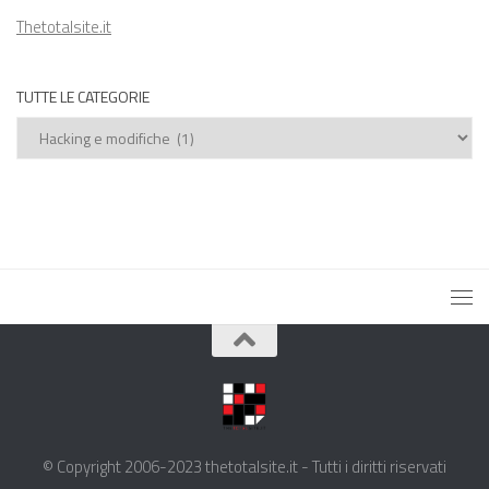
Thetotalsite.it
TUTTE LE CATEGORIE
Tutte
le
categorie
© Copyright 2006-2023 thetotalsite.it - Tutti i diritti riservati