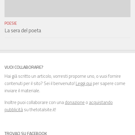
POESIE
La sera del poeta
VUOI COLLABORARE?
Hai già scritto un articolo, vorresti proporne uno, o vuoi fornire
contenuti per il sito? Sei il benvenuto!
Leggi qui
per sapere come
inviare il materiale.
Inoltre puoi collaborare con una
donazione
o
acquistando
pubblicità
su thetotalsite.it!
TROVACI SU FACEBOOK