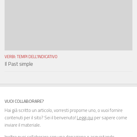
VERBI: TEMPI DELL'INDICATIVO
Il Past simple
VUOI COLLABORARE?
Hai già scritto un articolo, vorresti proporne uno, o vuoi fornire
contenuti per il sito? Sei il benvenuto!
Leggi qui
per sapere come
inviare il materiale.
Inoltre puoi collaborare con una
donazione
o
acquistando