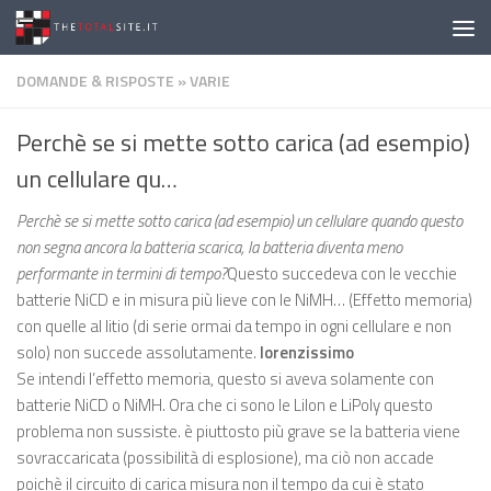
Salta al contenuto
DOMANDE & RISPOSTE
»
VARIE
Perchè se si mette sotto carica (ad esempio)
un cellulare qu…
Perchè se si mette sotto carica (ad esempio) un cellulare quando questo
non segna ancora la batteria scarica, la batteria diventa meno
performante in termini di tempo?
Questo succedeva con le vecchie
batterie NiCD e in misura più lieve con le NiMH… (Effetto memoria)
con quelle al litio (di serie ormai da tempo in ogni cellulare e non
solo) non succede assolutamente.
lorenzissimo
Se intendi l’effetto memoria, questo si aveva solamente con
batterie NiCD o NiMH. Ora che ci sono le LiIon e LiPoly questo
problema non sussiste. è piuttosto più grave se la batteria viene
sovraccaricata (possibilità di esplosione), ma ciò non accade
poichè il circuito di carica misura non il tempo da cui è stato