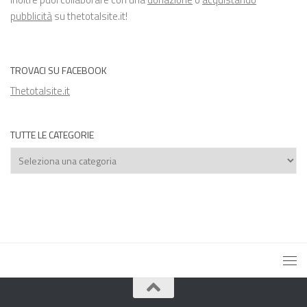
pubblicità
su thetotalsite.it!
TROVACI SU FACEBOOK
Thetotalsite.it
TUTTE LE CATEGORIE
Tutte
le
categorie