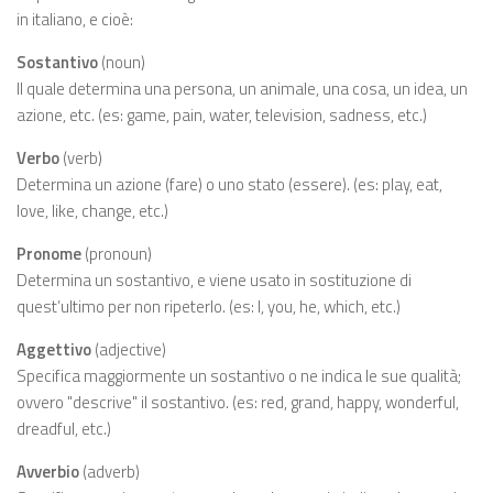
in italiano, e cioè:
Sostantivo
(noun)
Il quale determina una persona, un animale, una cosa, un idea, un
azione, etc. (es: game, pain, water, television, sadness, etc.)
Verbo
(verb)
Determina un azione (fare) o uno stato (essere). (es: play, eat,
love, like, change, etc.)
Pronome
(pronoun)
Determina un sostantivo, e viene usato in sostituzione di
quest’ultimo per non ripeterlo. (es: I, you, he, which, etc.)
Aggettivo
(adjective)
Specifica maggiormente un sostantivo o ne indica le sue qualità;
ovvero "descrive" il sostantivo. (es: red, grand, happy, wonderful,
dreadful, etc.)
Avverbio
(adverb)