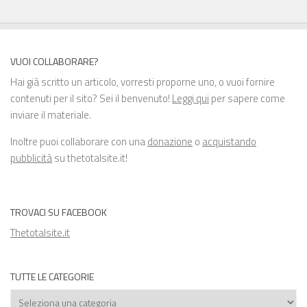
VUOI COLLABORARE?
Hai già scritto un articolo, vorresti proporne uno, o vuoi fornire
contenuti per il sito? Sei il benvenuto!
Leggi qui
per sapere come
inviare il materiale.
Inoltre puoi collaborare con una
donazione
o
acquistando
pubblicità
su thetotalsite.it!
TROVACI SU FACEBOOK
Thetotalsite.it
TUTTE LE CATEGORIE
Tutte