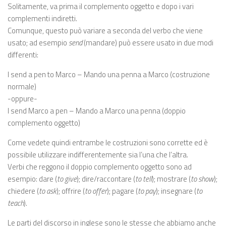
Solitamente, va prima il complemento oggetto e dopo i vari
complementi indiretti.
Comunque, questo può variare a seconda del verbo che viene
usato; ad esempio
send
(mandare) può essere usato in due modi
differenti:
I send a pen to Marco – Mando una penna a Marco (costruzione
normale)
-oppure-
I send Marco a pen – Mando a Marco una penna (doppio
complemento oggetto)
Come vedete quindi entrambe le costruzioni sono corrette ed è
possibile utilizzare indifferentemente sia l’una che l’altra.
Verbi che reggono il doppio complemento oggetto sono ad
esempio: dare (
to give
); dire/raccontare (
to tell
); mostrare (
to show
);
chiedere (
to ask
); offrire (
to offer
); pagare (
to pay
); insegnare (
to
teach
).
Le parti del discorso in inglese sono le stesse che abbiamo anche