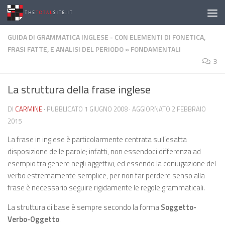
Salta al contenuto
GUIDA DI GRAMMATICA INGLESE - CON ELEMENTI DI FONETICA,
FRASI FATTE, E ANALISI DEL PERIODO
»
FONDAMENTALI
3
La struttura della frase inglese
DI
CARMINE
· PUBBLICATO
1 GIUGNO 2008
· AGGIORNATO
2 FEBBRAIO
2015
La frase in inglese è particolarmente centrata sull’esatta
disposizione delle parole; infatti, non essendoci differenza ad
esempio tra genere negli aggettivi, ed essendo la coniugazione del
verbo estremamente semplice, per non far perdere senso alla
frase è necessario seguire rigidamente le regole grammaticali.
La struttura di base è sempre secondo la forma
Soggetto-
Verbo-Oggetto
.