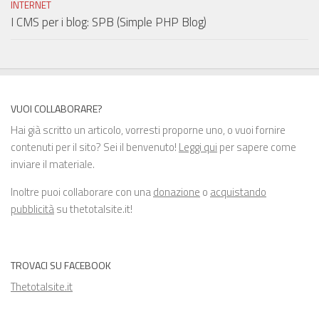
INTERNET
I CMS per i blog: SPB (Simple PHP Blog)
VUOI COLLABORARE?
Hai già scritto un articolo, vorresti proporne uno, o vuoi fornire
contenuti per il sito? Sei il benvenuto!
Leggi qui
per sapere come
inviare il materiale.
Inoltre puoi collaborare con una
donazione
o
acquistando
pubblicità
su thetotalsite.it!
TROVACI SU FACEBOOK
Thetotalsite.it