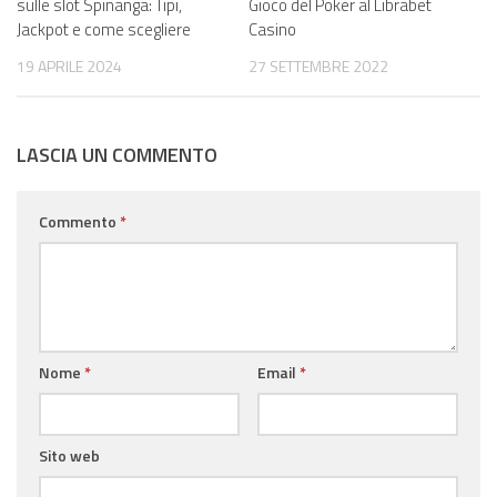
sulle slot Spinanga: Tipi,
Gioco del Poker al Librabet
Jackpot e come scegliere
Casino
19 APRILE 2024
27 SETTEMBRE 2022
LASCIA UN COMMENTO
Commento
*
Nome
*
Email
*
Sito web