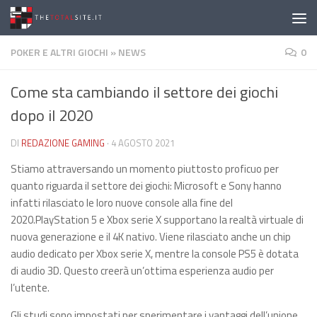
Salta al contenuto
POKER E ALTRI GIOCHI
»
NEWS
0
Come sta cambiando il settore dei giochi
dopo il 2020
DI
REDAZIONE GAMING
·
4 AGOSTO 2021
Stiamo attraversando un momento piuttosto proficuo per
quanto riguarda il settore dei giochi: Microsoft e Sony hanno
infatti rilasciato le loro nuove console alla fine del
2020.PlayStation 5 e Xbox serie X supportano la realtà virtuale di
nuova generazione e il 4K nativo. Viene rilasciato anche un chip
audio dedicato per Xbox serie X, mentre la console PS5 è dotata
di audio 3D. Questo creerà un’ottima esperienza audio per
l’utente.
Gli studi sono impostati per sperimentare i vantaggi dell’unione