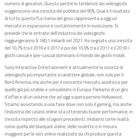
numero di giocatori. Questo perché le tendenze dei videogiochi
suggeriscono una crescita del pubblico del 90%. Qual è il risultato
di tutto questo?La mania del gioco rappresenta a oggi un
mercato in espansione e costantemente in evoluzione. Si
prevede che le entrate dell’industria dei videogiochi
raggiungeranno $ 180,1 miliardi nel 2021. Ha segnato una crescita
del 10,7% tra il 2016 e il 2017 e poi del 10,9% tra il 2017 e il 2018. I
giochi casual e iper-casual dominano il mondo dei giochi mobili.
Sony Interactive Entertainment è attualmente la società di
videogiochi più importante a carattere globale, non solo per il
Nord America, ma anche per il crescente mercato asiatico e per
quello già più stabile e consolidato in Europa. Parliamo di un giro
d’affari e di un volume che ad oggi supera persino Hollywood.
Stiamo assistendo a una fase dove non solo il gaming, ma anche
l’industria dei casinò online sta ottenendo buone performance, in
crescita rispetto alle stagioni precedenti. Vediamo come realtà
come quella del blackjack online, delle roulette e in misura
maggiore per le slot online realizzate da chi produce questa