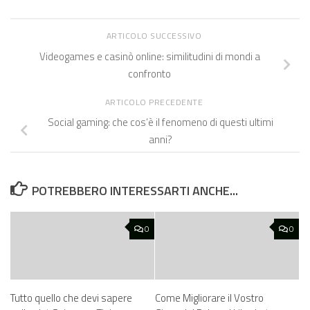
ARTICOLO SUCCESSIVO
Videogames e casinò online: similitudini di mondi a
confronto
ARTICOLO PRECEDENTE
Social gaming: che cos’è il fenomeno di questi ultimi
anni?
POTREBBERO INTERESSARTI ANCHE...
0
0
Tutto quello che devi sapere
Come Migliorare il Vostro