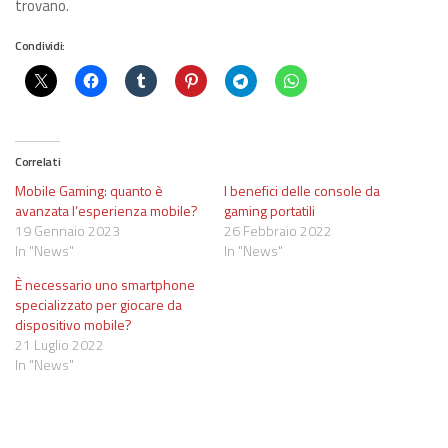
trovano.
Condividi:
Correlati
Mobile Gaming: quanto è
I benefici delle console da
avanzata l’esperienza mobile?
gaming portatili
19 Gennaio 2023
26 Febbraio 2022
In "News"
In "News"
È necessario uno smartphone
specializzato per giocare da
dispositivo mobile?
21 Luglio 2022
In "News"