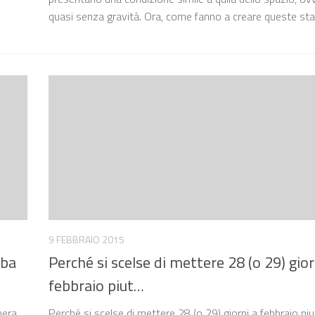
quasi senza gravità. Ora, come fanno a creare queste st
9 FEBBRAIO 2015
mba
Perché si scelse di mettere 28 (o 29) gior
febbraio piut…
nera
Perché si scelse di mettere 28 (o 29) giorni a febbraio pi