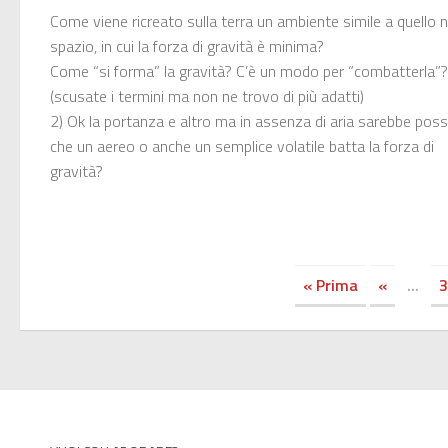
Come viene ricreato sulla terra un ambiente simile a quello n
spazio, in cui la forza di gravità è minima?
Come “si forma” la gravità? C’è un modo per “combatterla”?
(scusate i termini ma non ne trovo di più adatti)
2) Ok la portanza e altro ma in assenza di aria sarebbe possi
che un aereo o anche un semplice volatile batta la forza di
gravità?
« Prima
«
...
3