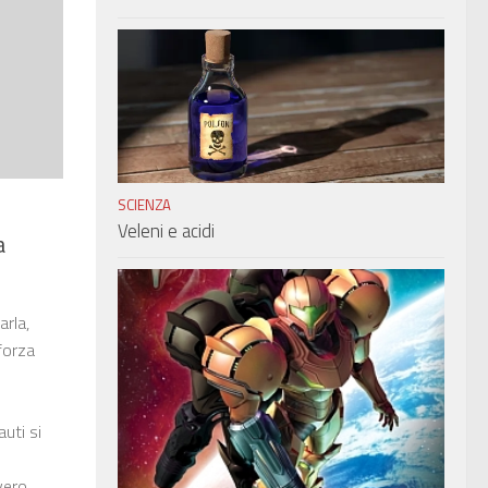
SCIENZA
Veleni e acidi
a
arla,
forza
uti si
vero