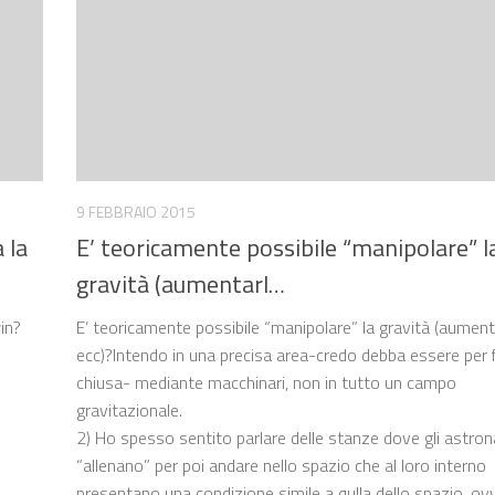
9 FEBBRAIO 2015
 la
E’ teoricamente possibile “manipolare” l
gravità (aumentarl…
in?
E’ teoricamente possibile “manipolare” la gravità (aument
ecc)?Intendo in una precisa area-credo debba essere per 
chiusa- mediante macchinari, non in tutto un campo
gravitazionale.
2) Ho spesso sentito parlare delle stanze dove gli astrona
“allenano” per poi andare nello spazio che al loro interno
presentano una condizione simile a qulla dello spazio, ov