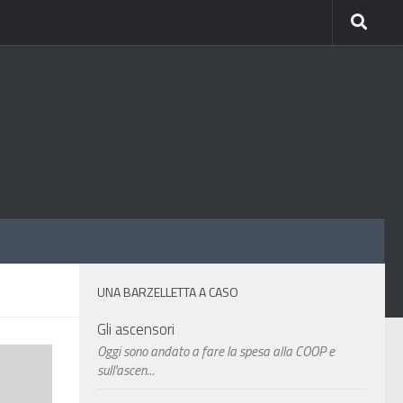
UNA BARZELLETTA A CASO
Gli ascensori
Oggi sono andato a fare la spesa alla COOP e
sull'ascen...