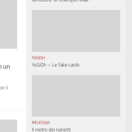
YUGIOH
YuGiOh – Le fake cards
n un
le il
RIFLESSIVI
Il metro dei nanetti