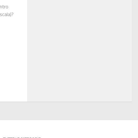
ntro
scala)?