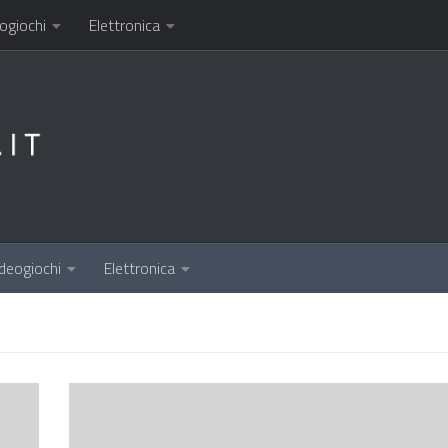
ogiochi
Elettronica
deogiochi
Elettronica