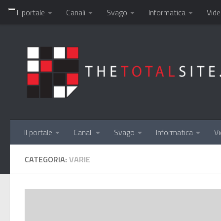
Il portale
Canali
Svago
Informatica
Vide
Salta al contenuto
Il portale
Canali
Svago
Informatica
Vi
CATEGORIA:
VARIE