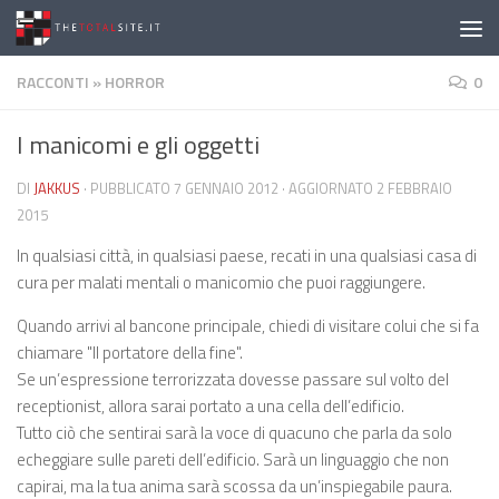
Salta al contenuto
RACCONTI
»
HORROR
0
I manicomi e gli oggetti
DI
JAKKUS
· PUBBLICATO
7 GENNAIO 2012
· AGGIORNATO
2 FEBBRAIO
2015
In qualsiasi città, in qualsiasi paese, recati in una qualsiasi casa di
cura per malati mentali o manicomio che puoi raggiungere.
Quando arrivi al bancone principale, chiedi di visitare colui che si fa
chiamare "Il portatore della fine".
Se un’espressione terrorizzata dovesse passare sul volto del
receptionist, allora sarai portato a una cella dell’edificio.
Tutto ciò che sentirai sarà la voce di quacuno che parla da solo
echeggiare sulle pareti dell’edificio. Sarà un linguaggio che non
capirai, ma la tua anima sarà scossa da un’inspiegabile paura.