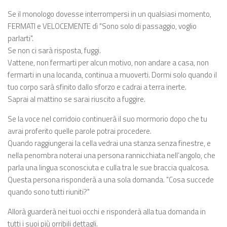
Se il monologo dovesse interrompersi in un qualsiasi momento,
FERMATI e VELOCEMENTE dì "Sono solo di passaggio, voglio
parlarti".
Se non ci sarà risposta, fuggi.
Vattene, non fermarti per alcun motivo, non andare a casa, non
fermarti in una locanda, continua a muoverti. Dormi solo quando il
tuo corpo sarà sfinito dallo sforzo e cadrai a terra inerte.
Saprai al mattino se sarai riuscito a fuggire.
Se la voce nel corridoio continuerà il suo mormorio dopo che tu
avrai proferito quelle parole potrai procedere.
Quando raggiungerai la cella vedrai una stanza senza finestre, e
nella penombra noterai una persona rannicchiata nell’angolo, che
parla una lingua sconosciuta e culla tra le sue braccia qualcosa.
Questa persona risponderà a una sola domanda. "Cosa succede
quando sono tutti riuniti?"
Allorà guarderà nei tuoi occhi e risponderà alla tua domanda in
tutti i suoi più orribili dettagli.