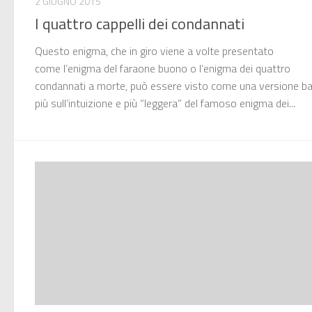
2 GIUGNO 2015
I quattro cappelli dei condannati
Questo enigma, che in giro viene a volte presentato
come l’enigma del faraone buono o l’enigma dei quattro
condannati a morte, può essere visto come una versione b
più sull’intuizione e più “leggera” del famoso enigma dei...