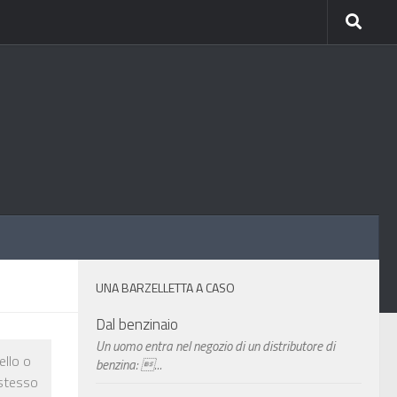
UNA BARZELLETTA A CASO
Dal benzinaio
Un uomo entra nel negozio di un distributore di
ello o
benzina: ...
 stesso