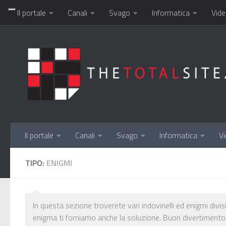
Il portale
Canali
Svago
Informatica
Vide
Salta al contenuto
Il portale
Canali
Svago
Informatica
Vi
TIPO:
ENIGMI
In questa sezione troverete vari indovinelli ed enigmi divisi
enigma ti forniamo anche la soluzione. Buon divertimento