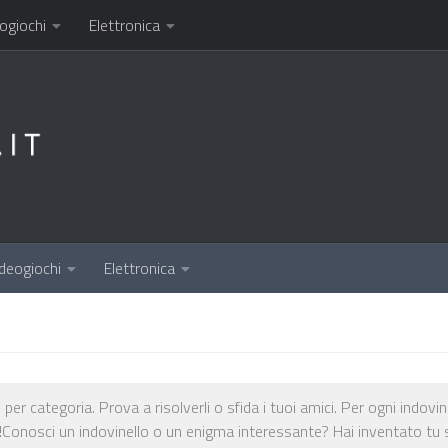
ogiochi
Elettronica
deogiochi
Elettronica
 per categoria. Prova a risolverli o sfida i tuoi amici. Per ogni indovin
!Conosci un indovinello o un enigma interessante? Hai inventato tu