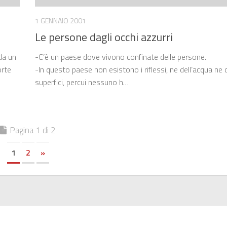
1 GENNAIO 2001
Le persone dagli occhi azzurri
da un
-C’è un paese dove vivono confinate delle persone.
orte
-In questo paese non esistono i riflessi, ne dell’acqua ne d
superfici, percui nessuno h…
Pagina 1 di 2
1
2
»