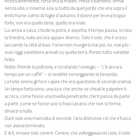
incessantemente, forse era la madre. Prese il bambino, ormai
senza vita, e insieme a lui si buttò da quel ponte che era sopra il
lento fiume colmo di foglie d’autunno. Il dolore per lei era troppo
forte, non era quello bene, quello era male.
Lui arriva a casa, chiude la porta, e aspetta. Il tempo passa, scruta
la finestra, nulla ancora appare diverso. Solo il sole, che è sceso
lasciando la città al buio. Forse non risorgerà mai più, no, mai più i
suoi raggi sarebbero arrivati su quella terra. Presto tutto sarebbe
finito.
Notte. Prende la poltrona, e scrutando l’orologio – “c’è ancora
tempo per un caffè” – si sedette sorseggiando la bevanda.
La forte sirena gli fece capire che era questione di secondi oramai.
Un lampo fortissimo, una luce che anche se chiudi le palpebre ti
acceca, come fosse una trivella penetrante che ti passa da parte
a parte, come se fosse uno schiacciasassi che non si ferma
dinanzi a nulla.
Durò solo una manciata di secondi, l’aria distrusse ciò che il fuoco
non aveva terminato.
E di lì, rimase solo cenere. Cenere, che volteggiava nel cielo, il cielo