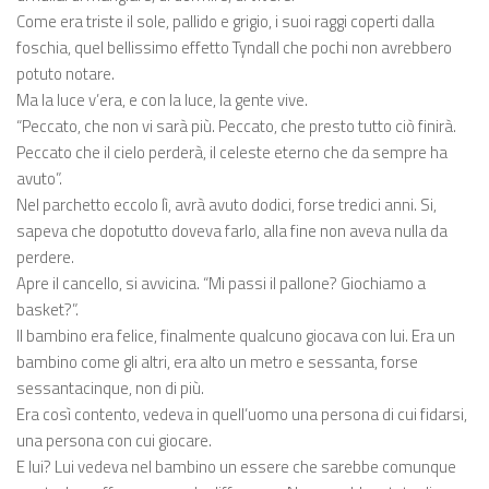
Come era triste il sole, pallido e grigio, i suoi raggi coperti dalla
foschia, quel bellissimo effetto Tyndall che pochi non avrebbero
potuto notare.
Ma la luce v’era, e con la luce, la gente vive.
“Peccato, che non vi sarà più. Peccato, che presto tutto ciò finirà.
Peccato che il cielo perderà, il celeste eterno che da sempre ha
avuto”.
Nel parchetto eccolo lì, avrà avuto dodici, forse tredici anni. Si,
sapeva che dopotutto doveva farlo, alla fine non aveva nulla da
perdere.
Apre il cancello, si avvicina. “Mi passi il pallone? Giochiamo a
basket?”.
Il bambino era felice, finalmente qualcuno giocava con lui. Era un
bambino come gli altri, era alto un metro e sessanta, forse
sessantacinque, non di più.
Era così contento, vedeva in quell’uomo una persona di cui fidarsi,
una persona con cui giocare.
E lui? Lui vedeva nel bambino un essere che sarebbe comunque