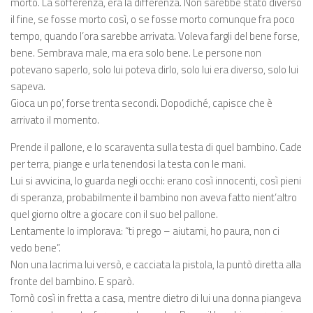
morto. La sofferenza, era la differenza. Non sarebbe stato diverso
il fine, se fosse morto così, o se fosse morto comunque fra poco
tempo, quando l’ora sarebbe arrivata. Voleva fargli del bene forse,
bene. Sembrava male, ma era solo bene. Le persone non
potevano saperlo, solo lui poteva dirlo, solo lui era diverso, solo lui
sapeva.
Gioca un po’, forse trenta secondi. Dopodiché, capisce che è
arrivato il momento.
Prende il pallone, e lo scaraventa sulla testa di quel bambino. Cade
per terra, piange e urla tenendosi la testa con le mani.
Lui si avvicina, lo guarda negli occhi: erano così innocenti, così pieni
di speranza, probabilmente il bambino non aveva fatto nient’altro
quel giorno oltre a giocare con il suo bel pallone.
Lentamente lo implorava: “ti prego – aiutami, ho paura, non ci
vedo bene”.
Non una lacrima lui versò, e cacciata la pistola, la puntò diretta alla
fronte del bambino. E sparò.
Tornò così in fretta a casa, mentre dietro di lui una donna piangeva