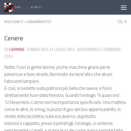
Salta al contenuto
RACCONTI
»
DRAMMATICI
0
Cenere
DI
CARMINE
· PUBBLICATO
21 LUGLIO 2012
· AGGIORNATO
2 FEBBRAIO
2015
Notte. Fuori la gente dorme, poche macchine girano per le
polverose e buie strade, illuminate da nient’altro che alcuni
fatiscenti lampioni.
E così, si sedette sulla poltrona più bella che aveva, e fissò
direttamente fuori dalla finestra. Guardò l’orologio “è quasi ora”.
12 Novembre. L’anno non ha importanza specificarlo. Una mattina
come le altre, lo smog, la puzza di gas del bus appena partito, lo
stridio della bicicletta; nulla era diverso, dopotutto.
Indossò il cappotto, prese il portafogli, l’orologio, si sistema
velocemente i capelli, e scese le scale come aveva sempre fatto.