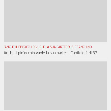
"ANCHE IL PIN'OCCHIO VUOLE LA SUA PARTE" DI S. FRANCHINO
Anche il pin’occhio vuole la sua parte – Capitolo 1 di 37