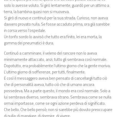
solo lo avesse voluto. Si girò lentamente, guardò per un attimo a
terra, la bambina quasi non si muoveva.
Si girò di nuovo e continuò per la sua strada. Curioso, non aveva
davvero provato nulla. Se fosse accaduto prima, ora già sarebbe
in corsa verso l’ospedale.
Un tonfo sordo lo avvisò che tutto era finito, lei era morta, la
gomma dei pneumatici è dura.
Continuò a camminare, il veleno del rancore non lo aveva
minimamente attaccato, anzi, tutto gli sembrava così normale.
Dopotutto, era probabilmente l’ultimo giorno che la gente moriva.
L’ultimo giorno di sofferenze, per tutti, finalmente.
E così il messaggero aveva ben pensato di cancellargli tutto ciò
che di personalità aveva, tutto ciò che di umano ancora
possedeva. Ma a parte questo, il mondo era così normale. Solo a
lui sembrava diverso, sembrava strano. Sembrava come se nulla
ormai importasse, come se ogni azione perdeva di significato.
Che bello. Che bello pensò; non si sarebbe più dovuto preoccupare
di nulla: di mangiare, di dormire, di vivere.