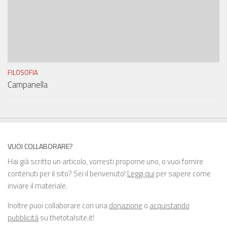
FILOSOFIA
Campanella
VUOI COLLABORARE?
Hai già scritto un articolo, vorresti proporne uno, o vuoi fornire
contenuti per il sito? Sei il benvenuto!
Leggi qui
per sapere come
inviare il materiale.
Inoltre puoi collaborare con una
donazione
o
acquistando
pubblicità
su thetotalsite.it!