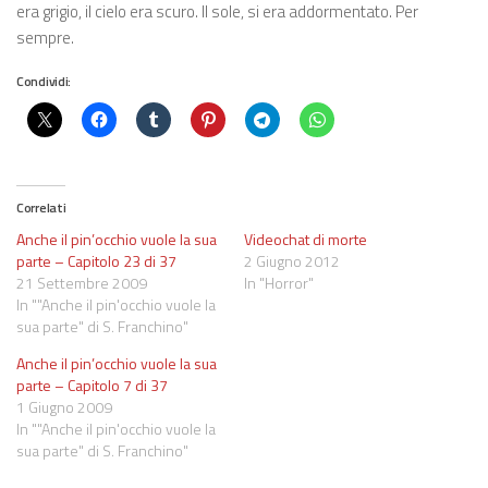
era grigio, il cielo era scuro. Il sole, si era addormentato. Per
sempre.
Condividi:
Correlati
Anche il pin’occhio vuole la sua
Videochat di morte
parte – Capitolo 23 di 37
2 Giugno 2012
21 Settembre 2009
In "Horror"
In ""Anche il pin'occhio vuole la
sua parte" di S. Franchino"
Anche il pin’occhio vuole la sua
parte – Capitolo 7 di 37
1 Giugno 2009
In ""Anche il pin'occhio vuole la
sua parte" di S. Franchino"