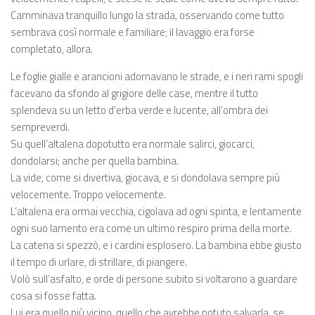
Camminava tranquillo lungo la strada, osservando come tutto
sembrava così normale e familiare; il lavaggio era forse
completato, allora.
Le foglie gialle e arancioni adornavano le strade, e i neri rami spogli
facevano da sfondo al grigiore delle case, mentre il tutto
splendeva su un letto d’erba verde e lucente, all’ombra dei
sempreverdi.
Su quell’altalena dopotutto era normale salirci, giocarci,
dondolarsi; anche per quella bambina.
La vide, come si divertiva, giocava, e si dondolava sempre più
velocemente. Troppo velocemente.
L’altalena era ormai vecchia, cigolava ad ogni spinta, e lentamente
ogni suo lamento era come un ultimo respiro prima della morte.
La catena si spezzò, e i cardini esplosero. La bambina ebbe giusto
il tempo di urlare, di strillare, di piangere.
Volò sull’asfalto, e orde di persone subito si voltarono a guardare
cosa si fosse fatta.
Lui era quello più vicino, quello che avrebbe potuto salvarla, se