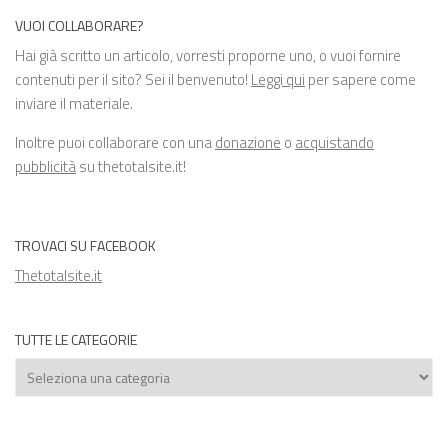
VUOI COLLABORARE?
Hai già scritto un articolo, vorresti proporne uno, o vuoi fornire
contenuti per il sito? Sei il benvenuto!
Leggi qui
per sapere come
inviare il materiale.
Inoltre puoi collaborare con una
donazione
o
acquistando
pubblicità
su thetotalsite.it!
TROVACI SU FACEBOOK
Thetotalsite.it
TUTTE LE CATEGORIE
Tutte
le
categorie