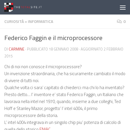
Salta al contenuto
CURIOSITÀ
»
INFORMATICA
0
Federico Faggin e il microprocessore
DI
CARMINE
· PUBBLICATO
18 GENNAIO 2008
· AGGIORNATO
2 FEBBRAIO
2015
Chi di noi non conosce il microprocessore?
Un invenzione straordinaria, che ha sicuramente cambiato il modo
di vivere di tutti noi.
Qualche volta ci sara’ capitato di chiederci: ma chi lo ha inventato?
Presto detto… l’ inventore e’ stato Federico Faggin, un Italiano che
lavorava nella intel nel 1970, quando, insieme a due colleghi, Ted
Hoff e Stanley Mazor, progetto’ l’ intel 4004, il primo
microprocessore della storia.
L’ intel 4004 integrava in un singolo chip piu’ potenza di calcolo di
quella dello storico
ENIAC
.