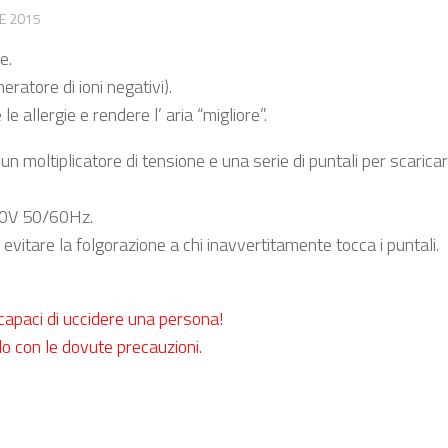
LE 2015
e.
atore di ioni negativi).
 allergie e rendere l’ aria “migliore”.
n moltiplicatore di tensione e una serie di puntali per scaricar
230V 50/60Hz.
itare la folgorazione a chi inavvertitamente tocca i puntali.
e capaci di uccidere una persona!
lo con le dovute precauzioni.