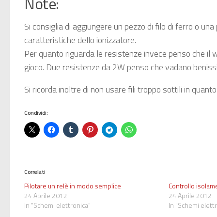
Note:
Si consiglia di aggiungere un pezzo di filo di ferro o una
caratteristiche dello ionizzatore.
Per quanto riguarda le resistenze invece penso che il w
gioco. Due resistenze da 2W penso che vadano beniss
Si ricorda inoltre di non usare fili troppo sottili in qu
Condividi:
Correlati
Pilotare un relè in modo semplice
Controllo isolam
24 Aprile 2012
24 Aprile 2012
In "Schemi elettronica"
In "Schemi elett