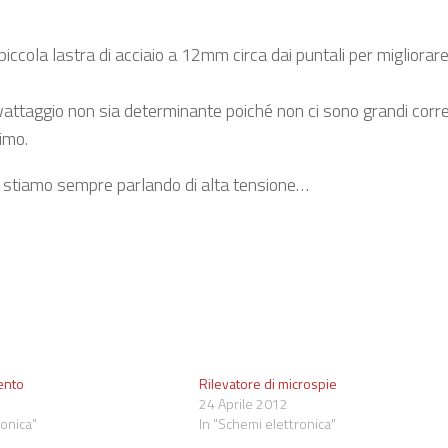
 piccola lastra di acciaio a 12mm circa dai puntali per migliorare
attaggio non sia determinante poiché non ci sono grandi corren
imo.
anto stiamo sempre parlando di alta tensione…
ento
Rilevatore di microspie
24 Aprile 2012
ronica"
In "Schemi elettronica"