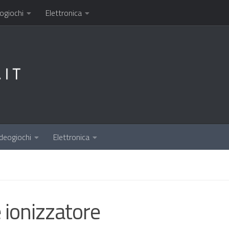
ogiochi
Elettronica
deogiochi
Elettronica
 ionizzatore