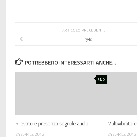
ARTICOLO PRECEDENTE
Il gelo
POTREBBERO INTERESSARTI ANCHE...
0
Rilevatore presenza segnale audio
Multivibratore
24 APRILE 2012
24 APRILE 2012