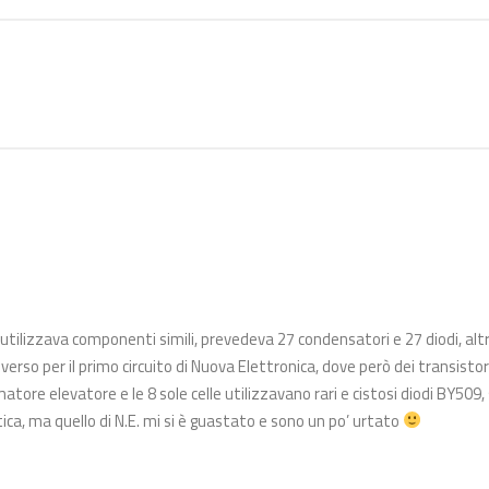
e utilizzava componenti simili, prevedeva 27 condensatori e 27 diodi, alt
Diverso per il primo circuito di Nuova Elettronica, dove però dei transist
atore elevatore e le 8 sole celle utilizzavano rari e cistosi diodi BY509
tica, ma quello di N.E. mi si è guastato e sono un po’ urtato