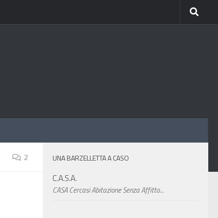
2
UNA BARZELLETTA A CASO
C.A.S.A.
CASA Cercasi Abitazione Senza Affitto...