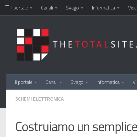
Il portale
Canali
Svago
Informatica
Vide
Salta al contenuto
Il portale
Canali
Svago
Informatica
Vi
SCHEMI ELETTRONICA
Costruiamo un semplice