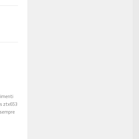
rimenti
ors ztx653
, sempre