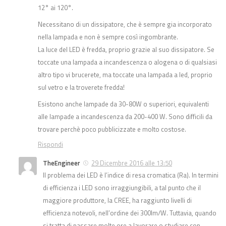
12° ai 120°.
Necessitano di un dissipatore, che è sempre gia incorporato
nella lampada e non è sempre così ingombrante.
La luce del LED è fredda, proprio grazie al suo dissipatore. Se
toccate una lampada a incandescenza o alogena o di qualsiasi
altro tipo vi brucerete, ma toccate una lampada a led, proprio
sul vetro e la troverete fredda!
Esistono anche lampade da 30-80W o superiori, equivalenti
alle lampade a incandescenza da 200-400 W. Sono difficili da
trovare perchè poco pubblicizzate e molto costose.
Rispondi
TheEngineer
29 Dicembre 2016 alle 13:50
Il problema dei LED è l’indice di resa cromatica (Ra). In termini
di efficienza i LED sono irraggiungibili, a tal punto che il
maggiore produttore, la CREE, ha raggiunto livelli di
efficienza notevoli, nell’ordine dei 300lm/W. Tuttavia, quando
si tratta di passare molte ore a lavorare o studiare con