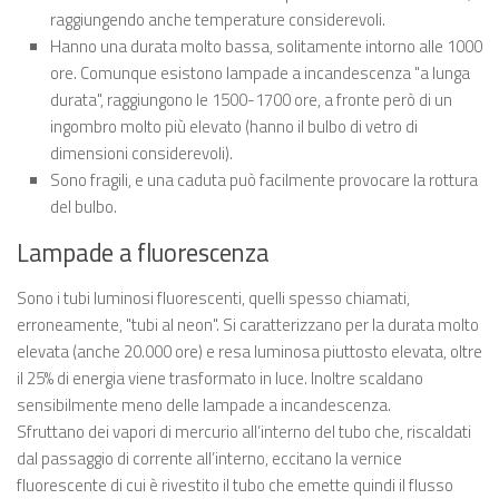
raggiungendo anche temperature considerevoli.
Hanno una durata molto bassa, solitamente intorno alle 1000
ore. Comunque esistono lampade a incandescenza "a lunga
durata", raggiungono le 1500-1700 ore, a fronte però di un
ingombro molto più elevato (hanno il bulbo di vetro di
dimensioni considerevoli).
Sono fragili, e una caduta può facilmente provocare la rottura
del bulbo.
Lampade a fluorescenza
Sono i tubi luminosi fluorescenti, quelli spesso chiamati,
erroneamente, "tubi al neon". Si caratterizzano per la durata molto
elevata (anche 20.000 ore) e resa luminosa piuttosto elevata, oltre
il 25% di energia viene trasformato in luce. Inoltre scaldano
sensibilmente meno delle lampade a incandescenza.
Sfruttano dei vapori di mercurio all’interno del tubo che, riscaldati
dal passaggio di corrente all’interno, eccitano la vernice
fluorescente di cui è rivestito il tubo che emette quindi il flusso