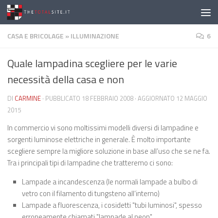
Salta al contenuto
CASA E BRICOLAGE
»
ILLUMINAZIONE
6
Quale lampadina scegliere per le varie
necessità della casa e non
DI
CARMINE
· PUBBLICATO
18 FEBBRAIO 2008
· AGGIORNATO
12 MAGGIO
2015
In commercio vi sono moltissimi modelli diversi di lampadine e
sorgenti luminose elettriche in generale. È molto importante
scegliere sempre la migliore soluzione in base all’uso che se ne fa.
Tra i principali tipi di lampadine che tratteremo ci sono:
Lampade a incandescenza (le normali lampade a bulbo di
vetro con il filamento di tungsteno all’interno)
Lampade a fluorescenza, i cosidetti "tubi luminosi", spesso
erroneamente chiamati "lampade al neon"