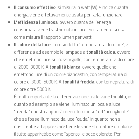
Il consumo effettivo
: si misura in watt (W) e indica quanta
energia viene effettivamente usata per farla funzionare
L’efficienza luminosa
: ovvero quanta dell’energia
consumata viene trasformata in luce. Solitamente si usa
come misura il rapporto lumen per watt.
Il colore della luce
: la cosiddetta "temperatura di colore", e
differenzia ad esempio le lampade a
tonalità calda
, ovvero
che emettono luce sul rosso/giallo, con temperatura di colore
di 2000-3000 K. A
tonalità bianca
, ovvero quelle che
emettono luce di un colore biancastro, con temperatura di
colore di 3000-5000 K. A
tonalità fredda
, con temepratura di
colore oltre 5000 K.
È molto importante la differenziazione tra le varie tonalità, in
quanto ad esempio se viene illuminato un locale a luce
"fredda" questo apparirà meno "luminoso" ed "accogliente"
che se fosse illuminato da luce "calda", in quanto non si
riuscirebbe ad apprezzare bene le varie sfumature di colori e
il tutto apparirebbe come "spento" e poco colorato. Per