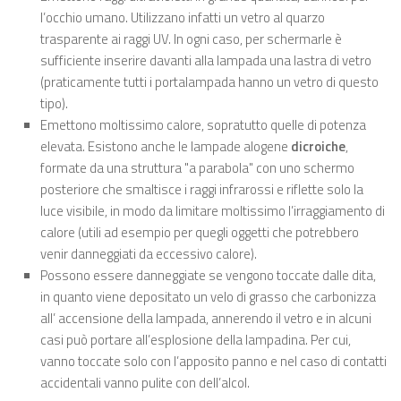
l’occhio umano. Utilizzano infatti un vetro al quarzo
trasparente ai raggi UV. In ogni caso, per schermarle è
sufficiente inserire davanti alla lampada una lastra di vetro
(praticamente tutti i portalampada hanno un vetro di questo
tipo).
Emettono moltissimo calore, sopratutto quelle di potenza
elevata. Esistono anche le lampade alogene
dicroiche
,
formate da una struttura "a parabola" con uno schermo
posteriore che smaltisce i raggi infrarossi e riflette solo la
luce visibile, in modo da limitare moltissimo l’irraggiamento di
calore (utili ad esempio per quegli oggetti che potrebbero
venir danneggiati da eccessivo calore).
Possono essere danneggiate se vengono toccate dalle dita,
in quanto viene depositato un velo di grasso che carbonizza
all’ accensione della lampada, annerendo il vetro e in alcuni
casi può portare all’esplosione della lampadina. Per cui,
vanno toccate solo con l’apposito panno e nel caso di contatti
accidentali vanno pulite con dell’alcol.