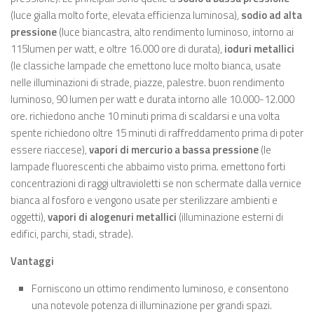
(luce gialla molto forte, elevata efficienza luminosa),
sodio ad alta
pressione
(luce biancastra, alto rendimento luminoso, intorno ai
115lumen per watt, e oltre 16.000 ore di durata),
ioduri metallici
(le classiche lampade che emettono luce molto bianca, usate
nelle illuminazioni di strade, piazze, palestre. buon rendimento
luminoso, 90 lumen per watt e durata intorno alle 10.000-12.000
ore. richiedono anche 10 minuti prima di scaldarsi e una volta
spente richiedono oltre 15 minuti di raffreddamento prima di poter
essere riaccese),
vapori di mercurio a bassa pressione
(le
lampade fluorescenti che abbaimo visto prima. emettono forti
concentrazioni di raggi ultravioletti se non schermate dalla vernice
bianca al fosforo e vengono usate per sterilizzare ambienti e
oggetti),
vapori di alogenuri metallici
(illuminazione esterni di
edifici, parchi, stadi, strade).
Vantaggi
Forniscono un ottimo rendimento luminoso, e consentono
una notevole potenza di illuminazione per grandi spazi.