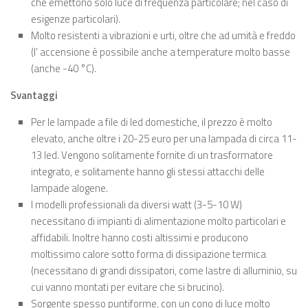
che emettono solo luce di frequenza particolare; nel caso di
esigenze particolari).
Molto resistenti a vibrazioni e urti, oltre che ad umità e freddo
(l’ accensione è possibile anche a temperature molto basse
(anche -40 °C).
Svantaggi
Per le lampade a file di led domestiche, il prezzo è molto
elevato, anche oltre i 20-25 euro per una lampada di circa 11-
13 led. Vengono solitamente fornite di un trasformatore
integrato, e solitamente hanno gli stessi attacchi delle
lampade alogene.
I modelli professionali da diversi watt (3-5-10 W)
necessitano di impianti di alimentazione molto particolari e
affidabili. Inoltre hanno costi altissimi e producono
moltissimo calore sotto forma di dissipazione termica
(necessitano di grandi dissipatori, come lastre di alluminio, su
cui vanno montati per evitare che si brucino).
Sorgente spesso puntiforme, con un cono di luce molto