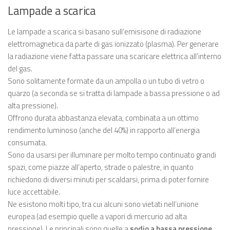
Lampade a scarica
Le lampade a scarica si basano sull’emisisone di radiazione
elettromagnetica da parte di gas ionizzato (plasma). Per generare
la radiazione viene fatta passare una scaricare elettrica all’interno
del gas.
Sono solitamente formate da un ampolla o un tubo di vetro o
quarzo (a seconda se si tratta di lampade a bassa pressione o ad
alta pressione).
Offrono durata abbastanza elevata, combinata a un ottimo
rendimento luminoso (anche del 40%) in rapporto all’energia
consumata.
Sono da usarsi per illuminare per molto tempo continuato grandi
spazi, come piazze all’aperto, strade o palestre, in quanto
richiedono di diversi minuti per scaldarsi, prima di poter fornire
luce accettabile.
Ne esistono molti tipo, tra cui alcuni sono vietati nell’unione
europea (ad esempio quelle a vapori di mercurio ad alta
pressione). Le principali sono quelle a
sodio a bassa pressione