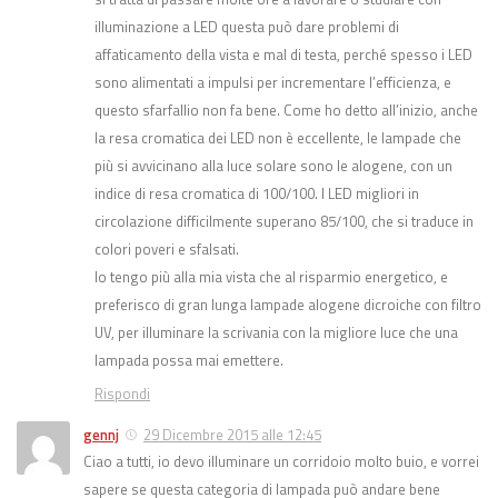
illuminazione a LED questa può dare problemi di
affaticamento della vista e mal di testa, perché spesso i LED
sono alimentati a impulsi per incrementare l’efficienza, e
questo sfarfallio non fa bene. Come ho detto all’inizio, anche
la resa cromatica dei LED non è eccellente, le lampade che
più si avvicinano alla luce solare sono le alogene, con un
indice di resa cromatica di 100/100. I LED migliori in
circolazione difficilmente superano 85/100, che si traduce in
colori poveri e sfalsati.
Io tengo più alla mia vista che al risparmio energetico, e
preferisco di gran lunga lampade alogene dicroiche con filtro
UV, per illuminare la scrivania con la migliore luce che una
lampada possa mai emettere.
Rispondi
gennj
29 Dicembre 2015 alle 12:45
Ciao a tutti, io devo illuminare un corridoio molto buio, e vorrei
sapere se questa categoria di lampada può andare bene