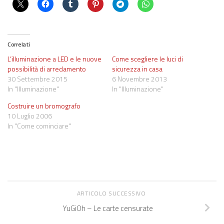
Correlati
L’illuminazione a LED e le nuove
Come scegliere le luci di
possibilità di arredamento
sicurezza in casa
30 Settembre 2015
6 Novembre 2013
In "Illuminazione"
In "Illuminazione"
Costruire un bromografo
10 Luglio 2006
In "Come cominciare"
ARTICOLO SUCCESSIVO
YuGiOh – Le carte censurate