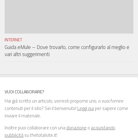
INTERNET
Guida eMule – Dove trovarlo, come configurarlo al meglio e
vari altri suggerimenti
VUOI COLLABORARE?
Hai già scritto un articolo, vorresti proporne uno, o vuoi fornire
contenuti per il sito? Sei il benvenuto!
Leggi qui
per sapere come
inviare il materiale.
Inoltre puoi collaborare con una
donazione
o
acquistando
pubblicità
su thetotalsite.it!