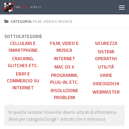
Salta al contenuto
CATEGORIA:
FILM, VIDEO E MUSICA
SOTTOCATEGORIE
CELLULARI E
FILM, VIDEO E
SICUREZZA
SMARTPHONE
MUSICA
SISTEMI
CRACKING,
INTERNET
OPERATIVI
GLITCHES ETC.
MAC OS X
UTILITÀ
EBAY E
PROGRAMMI,
VARIE
COMMERCIO SU
PLUG-IN, ETC.
VIDEOGIOCHI
INTERNET
RISOLUZIONE
WEBMASTER
PROBLEMI
In questa sezione troverete diversi articoli di informatica
divisi per categoria.Scegli l’ articolo che ti interessa