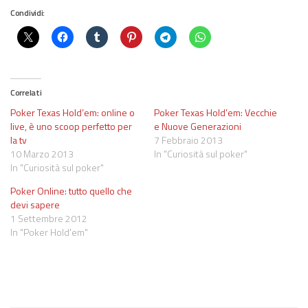
Condividi:
Correlati
Poker Texas Hold’em: online o
Poker Texas Hold’em: Vecchie
live, è uno scoop perfetto per
e Nuove Generazioni
la tv
7 Febbraio 2013
10 Marzo 2013
In "Curiosità sul poker"
In "Curiosità sul poker"
Poker Online: tutto quello che
devi sapere
1 Settembre 2012
In "Poker Hold'em"