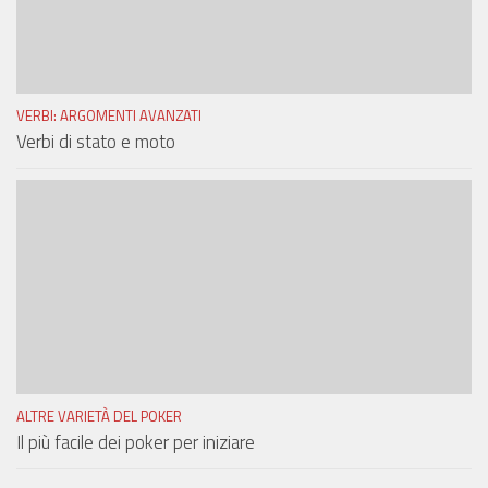
VERBI: ARGOMENTI AVANZATI
Verbi di stato e moto
ALTRE VARIETÀ DEL POKER
Il più facile dei poker per iniziare