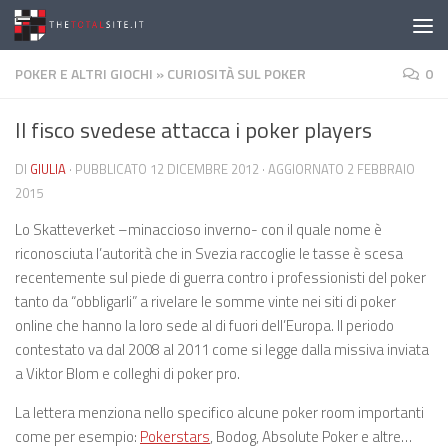
Salta al contenuto
POKER E ALTRI GIOCHI
»
CURIOSITÀ SUL POKER
0
Il fisco svedese attacca i poker players
DI
GIULIA
· PUBBLICATO
12 DICEMBRE 2012
· AGGIORNATO
2 FEBBRAIO
2015
Lo Skatteverket –minaccioso inverno- con il quale nome è
riconosciuta l’autorità che in Svezia raccoglie le tasse è scesa
recentemente sul piede di guerra contro i professionisti del poker
tanto da “obbligarli” a rivelare le somme vinte nei siti di poker
online che hanno la loro sede al di fuori dell’Europa. Il periodo
contestato va dal 2008 al 2011 come si legge dalla missiva inviata
a Viktor Blom e colleghi di poker pro.
La lettera menziona nello specifico alcune poker room importanti
come per esempio:
Pokerstars
, Bodog, Absolute Poker e altre…