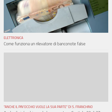
ELETTRONICA
Come funziona un rilevatore di banconote false
"ANCHE IL PIN'OCCHIO VUOLE LA SUA PARTE" DI S. FRANCHINO