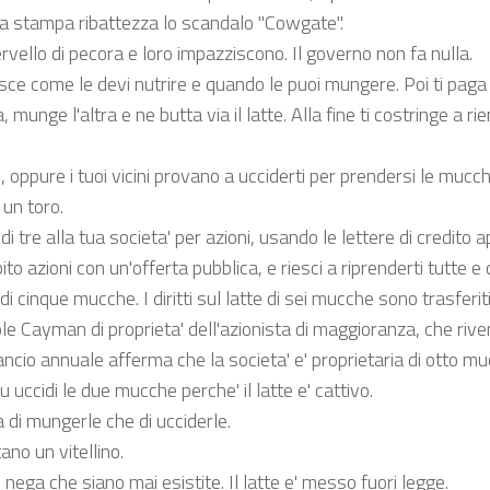
La stampa ribattezza lo scandalo "Cowgate".
vello di pecora e loro impazziscono. Il governo non fa nulla.
lisce come le devi nutrire e quando le puoi mungere. Poi ti paga
unge l'altra e ne butta via il latte. Alla fine ti costringe a ri
oppure i tuoi vicini provano a ucciderti per prendersi le mucch
un toro.
tre alla tua societa' per azioni, usando le lettere di credito 
o azioni con un'offerta pubblica, e riesci a riprenderti tutte e
 cinque mucche. I diritti sul latte di sei mucche sono trasferit
 Cayman di proprieta' dell'azionista di maggioranza, che rive
bilancio annuale afferma che la societa' e' proprietaria di otto m
 uccidi le due mucche perche' il latte e' cattivo.
a di mungerle che di ucciderle.
no un vitellino.
nega che siano mai esistite. Il latte e' messo fuori legge.