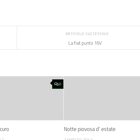
ARTICOLO SUCCESSIVO
La fiat punto 16V
0
scuro
Notte piovosa d’ estate
12
3 MARZO 2012