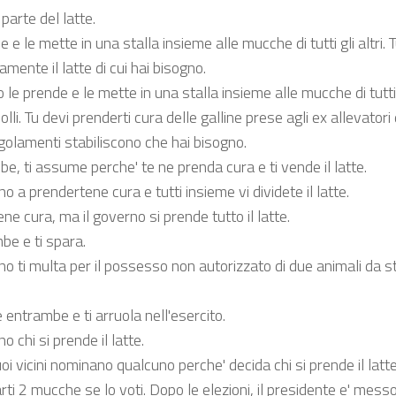
parte del latte.
e le mette in una stalla insieme alle mucche di tutti gli altri. 
amente il latte di cui hai bisogno.
le prende e le mette in una stalla insieme alle mucche di tutti gl
lli. Tu devi prenderti cura delle galline prese agli ex allevatori d
regolamenti stabiliscono che hai bisogno.
, ti assume perche' te ne prenda cura e ti vende il latte.
ano a prendertene cura e tutti insieme vi dividete il latte.
e cura, ma il governo si prende tutto il latte.
be e ti spara.
o ti multa per il possesso non autorizzato di due animali da st
entrambe e ti arruola nell'esercito.
o chi si prende il latte.
i vicini nominano qualcuno perche' decida chi si prende il latte
ti 2 mucche se lo voti. Dopo le elezioni, il presidente e' mess