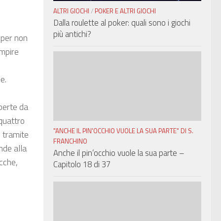
ALTRI GIOCHI
/
POKER E ALTRI GIOCHI
Dalla roulette al poker: quali sono i giochi
più antichi?
 per non
empire
e.
aperte da
 quattro
"ANCHE IL PIN'OCCHIO VUOLE LA SUA PARTE" DI S.
i tramite
FRANCHINO
nde alla
Anche il pin’occhio vuole la sua parte –
ucche,
Capitolo 18 di 37