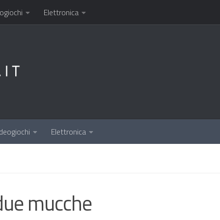
ogiochi
Elettronica
deogiochi
Elettronica
n due mucche