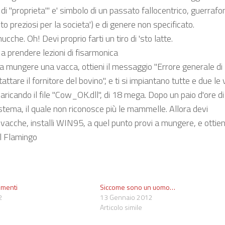
 di "proprieta'" e' simbolo di un passato fallocentrico, guerrafo
to preziosi per la societa') e di genere non specificato.
che. Oh! Devi proprio farti un tiro di 'sto latte.
 a prendere lezioni di fisarmonica
i a mungere una vacca, ottieni il messaggio "Errore generale di
tare il fornitore del bovino", e ti si impiantano tutte e due le
caricando il file "Cow_OK.dll", di 18 mega. Dopo un paio d'ore di
istema, il quale non riconosce più le mammelle. Allora devi
acche, installi WIN95, a quel punto provi a mungere, e ottieni
el Flamingo
pimenti
Siccome sono un uomo…
2
13 Gennaio 2012
Articolo simile