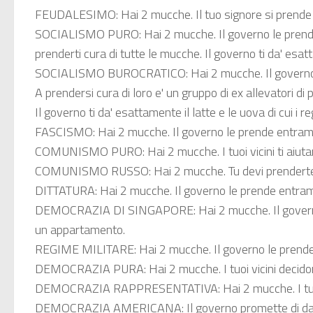
FEUDALESIMO:
Hai 2 mucche. Il tuo signore si prende 
SOCIALISMO PURO:
Hai 2 mucche. Il governo le prende 
prenderti cura di tutte le mucche. Il governo ti da' esatt
SOCIALISMO BUROCRATICO:
Hai 2 mucche. Il governo 
A prendersi cura di loro e' un gruppo di ex allevatori di po
Il governo ti da' esattamente il latte e le uova di cui i 
FASCISMO:
Hai 2 mucche. Il governo le prende entrambe
COMUNISMO PURO:
Hai 2 mucche. I tuoi vicini ti aiut
COMUNISMO RUSSO:
Hai 2 mucche. Tu devi prenderten
DITTATURA:
Hai 2 mucche. Il governo le prende entram
DEMOCRAZIA DI SINGAPORE:
Hai 2 mucche. Il govern
un appartamento.
REGIME MILITARE:
Hai 2 mucche. Il governo le prende 
DEMOCRAZIA PURA:
Hai 2 mucche. I tuoi vicini decidon
DEMOCRAZIA RAPPRESENTATIVA:
Hai 2 mucche. I tuo
DEMOCRAZIA AMERICANA:
Il governo promette di dar