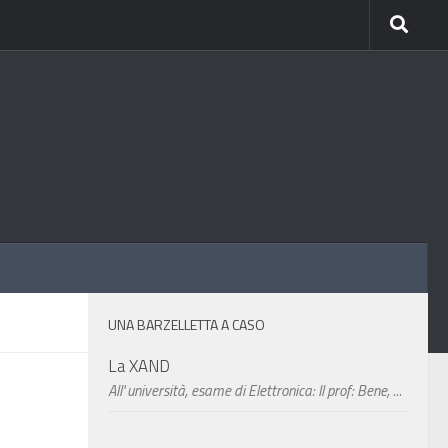
UNA BARZELLETTA A CASO
La XAND
All' università, esame di Elettronica: Il prof: Bene, ...