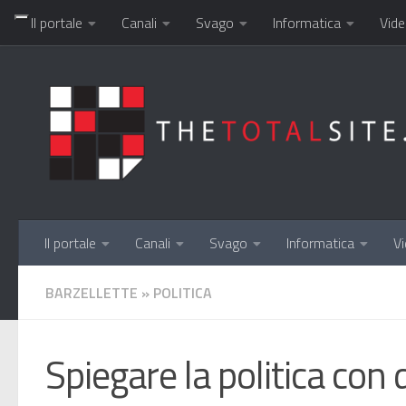
Il portale
Canali
Svago
Informatica
Vide
Salta al contenuto
Il portale
Canali
Svago
Informatica
Vi
BARZELLETTE
»
POLITICA
Spiegare la politica co