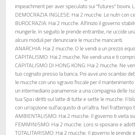
impeachment per aver speculato sui "futures" bovini. 
DEMOCRAZIA INGLESE:
Hai 2 mucche. Le nutri con cer
BUROCRAZIA:
Hai 2 mucche. All'inizio il governo stabi
mungerle. In seguito le prende entrambe, ne uccide una, m
alcuni moduli per denunciare le mucche mancanti.
ANARCHIA:
Hai 2 mucche. O le vendi a un prezzo equo, 
CAPITALISMO:
Hai 2 mucche. Ne vendi una e ti compri 
CAPITALISMO DI HONG KONG:
Hai 2 mucche. Ne vendi 
tuo cognato presso la banca. Poi avvii uno scambio debit
le mucche con uno sgravio fiscale per il mantenimento di
un intermediario panamense a una compagnia delle Isole
tua Spa i diritti sul latte di tutte e sette le mucche. Il 
con un'opzione sull'acquisto di un'altra. Nel frattempo tu
AMBIENTALISMO:
Hai 2 mucche. Il governo ti vieta si
FEMMINISMO:
Hai 2 mucche. Loro si sposano e adotta
TOTALITARISMO:
Hai 2 mucche. Il governo le prende e 