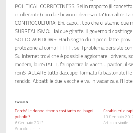
POLITICAL CORRECTNESS:
Sei in rapporto (il concetto
intollerante) con due bovini di diversa eta' (ma altrettan
CONTROCULTURA:
Ehi, capo… tipo che ci stanno due muc
SURREALISMO:
Hai due giraffe. Il governo ti costringe
SOTTO WINDOWS:
Hai bisogno di un po' di latte: prov
protezione al corno FFFFF, se il problema persiste contat
Su Internet trovi che è possibile aggiornare i drivers, s
modem, lo inSTALLI, fai ripartire le vacch… pardon, il s
reinSTALLARE tutto daccapo: formatti (a bastonate) le v
rancido. Abbatti le due vacche e vai in vacanza all'Hot
Correlati
Perché le donne stanno così tanto nei bagni
Carabinieri e ra
pubblici?
13 Gennaio 201
6 Gennaio 2013
Articolo simile
Articolo simile