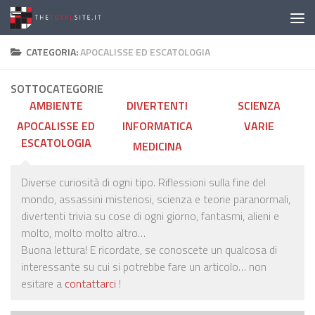
Salta al contenuto
CATEGORIA:
APOCALISSE ED ESCATOLOGIA
SOTTOCATEGORIE
AMBIENTE
DIVERTENTI
SCIENZA
APOCALISSE ED
INFORMATICA
VARIE
ESCATOLOGIA
MEDICINA
Diverse curiosità di ogni tipo. Riflessioni sulla fine del
mondo, assassini misteriosi, scienza e teorie paranormali,
divertenti trivia su cose di ogni giorno, fantasmi, alieni e
molto, molto molto altro…
Buona lettura! E ricordate, se conoscete un qualcosa di
interessante su cui si potrebbe fare un articolo… non
esitare a
contattarci
!