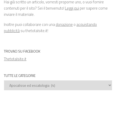
Hai già scritto un articolo, vorresti proporne uno, o vuoi fornire
contenuti per il sito? Sei il benvenuto!
Leggi qui
per sapere come
inviare il materiale.
Inoltre puoi collaborare con una
donazione
o
acquistando
pubblicità
su thetotalsite.it!
TROVACI SU FACEBOOK
Thetotalsite.it
TUTTE LE CATEGORIE
Tutte
le
categorie