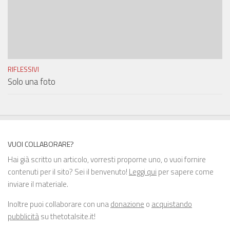
RIFLESSIVI
Solo una foto
VUOI COLLABORARE?
Hai già scritto un articolo, vorresti proporne uno, o vuoi fornire
contenuti per il sito? Sei il benvenuto!
Leggi qui
per sapere come
inviare il materiale.
Inoltre puoi collaborare con una
donazione
o
acquistando
pubblicità
su thetotalsite.it!