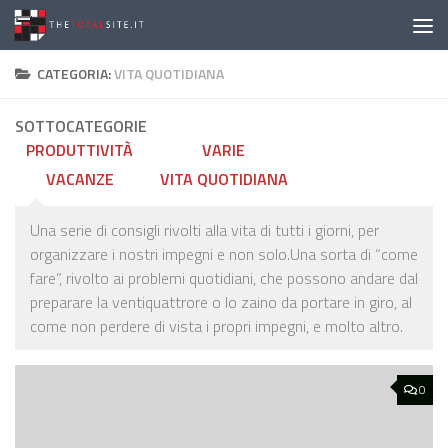
Salta al contenuto
CATEGORIA:
VITA QUOTIDIANA
SOTTOCATEGORIE
PRODUTTIVITÀ
VARIE
VACANZE
VITA QUOTIDIANA
Una serie di consigli rivolti alla vita di tutti i giorni, per
organizzare i nostri impegni e non solo.Una sorta di “come
fare”, rivolto ai problemi quotidiani, che possono andare dal
preparare la ventiquattrore o lo zaino da portare in giro, al
come non perdere di vista i propri impegni, e molto altro.
0