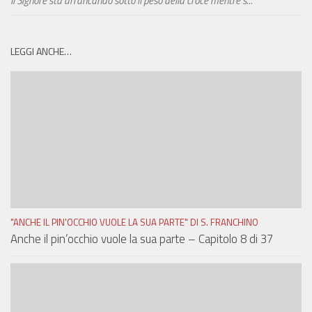
Il Signore sta arrancando sotto il peso della croce mentre s...
LEGGI ANCHE…
"ANCHE IL PIN'OCCHIO VUOLE LA SUA PARTE" DI S. FRANCHINO
Anche il pin’occhio vuole la sua parte – Capitolo 8 di 37