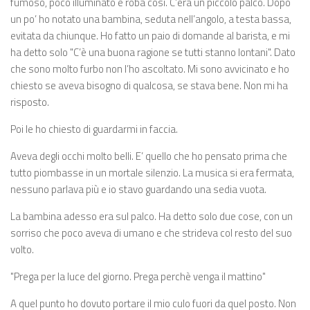
fumoso, poco illuminato e roba così. C’era un piccolo palco. Dopo
un po’ ho notato una bambina, seduta nell’angolo, a testa bassa,
evitata da chiunque. Ho fatto un paio di domande al barista, e mi
ha detto solo "C’è una buona ragione se tutti stanno lontani". Dato
che sono molto furbo non l’ho ascoltato. Mi sono avvicinato e ho
chiesto se aveva bisogno di qualcosa, se stava bene. Non mi ha
risposto.
Poi le ho chiesto di guardarmi in faccia.
Aveva degli occhi molto belli. E’ quello che ho pensato prima che
tutto piombasse in un mortale silenzio. La musica si era fermata,
nessuno parlava più e io stavo guardando una sedia vuota.
La bambina adesso era sul palco. Ha detto solo due cose, con un
sorriso che poco aveva di umano e che strideva col resto del suo
volto.
"Prega per la luce del giorno. Prega perchè venga il mattino"
A quel punto ho dovuto portare il mio culo fuori da quel posto. Non