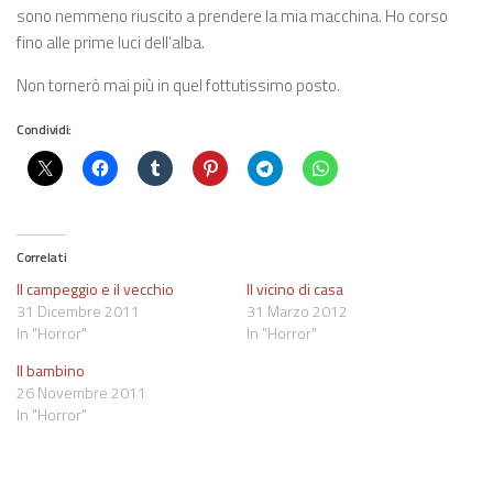
sono nemmeno riuscito a prendere la mia macchina. Ho corso
fino alle prime luci dell’alba.
Non tornerò mai più in quel fottutissimo posto.
Condividi:
Correlati
Il campeggio e il vecchio
Il vicino di casa
31 Dicembre 2011
31 Marzo 2012
In "Horror"
In "Horror"
Il bambino
26 Novembre 2011
In "Horror"