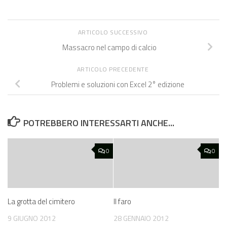
ARTICOLO SUCCESSIVO
Massacro nel campo di calcio
ARTICOLO PRECEDENTE
Problemi e soluzioni con Excel 2° edizione
POTREBBERO INTERESSARTI ANCHE...
0
0
La grotta del cimitero
Il faro
9 GIUGNO 2012
28 GENNAIO 2012