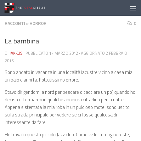
Salta al contenuto
RACCONTI
»
HORROR
0
La bambina
DI
JAKKUS
· PUBBLICATO
17 MARZO 2012
· AGGIORNATO
2 FEBBRAIO
2015
Sono andato in vacanza in una località lacustre vicino a casa mia
un paio d’anni fa. Fottutissimo errore.
Stavo dirigendomi a nord per pescare o cacciare un po’, quando ho
deciso di fermarmi in qualche anonima cittadina per la notte.
Appena sistemata la mia roba in un pulcioso motel sono uscito
sulla strada principale per vedere se ci fosse qualcosa di
interessante da fare.
Ho trovato questo piccolo Jazz club. Come ve lo immaginereste,