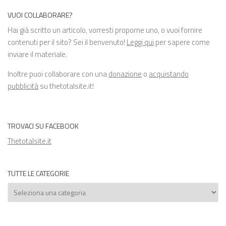
VUOI COLLABORARE?
Hai già scritto un articolo, vorresti proporne uno, o vuoi fornire
contenuti per il sito? Sei il benvenuto!
Leggi qui
per sapere come
inviare il materiale.
Inoltre puoi collaborare con una
donazione
o
acquistando
pubblicità
su thetotalsite.it!
TROVACI SU FACEBOOK
Thetotalsite.it
TUTTE LE CATEGORIE
Tutte
le
categorie