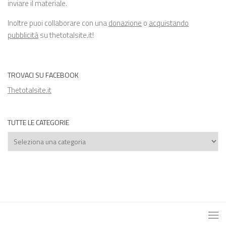
inviare il materiale.
Inoltre puoi collaborare con una
donazione
o
acquistando
pubblicità
su thetotalsite.it!
TROVACI SU FACEBOOK
Thetotalsite.it
TUTTE LE CATEGORIE
Tutte
le
categorie