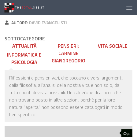
Salta al contenuto
AUTORE:
DAVID EVANGELISTI
SOTTOCATEGORIE
ATTUALITÀ
PENSIERI:
VITA SOCIALE
CARMINE
INFORMATICA E
GIANGREGORIO
PSICOLOGIA
Riflessioni e pensieri vari, che toccano diversi argomenti,
dalla filosofia, all’analisi della nostra vita e non solo; da
tutti i punti di vista possibili. Un calderone di articoli che
non trovano posto in altre sezioni, perché per la loro
natura “aperta” non possono essere catalogati in modo
ben specifico.
0