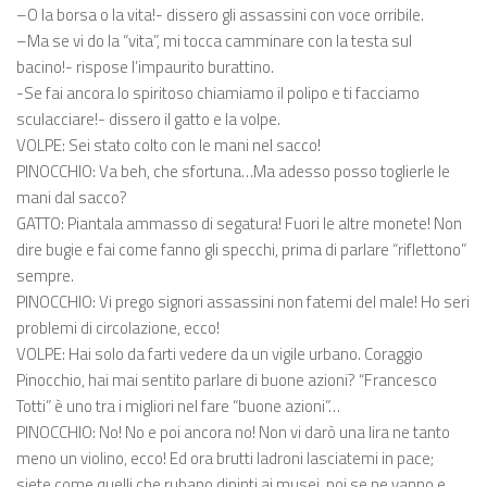
–O la borsa o la vita!- dissero gli assassini con voce orribile.
–Ma se vi do la “vita”, mi tocca camminare con la testa sul
bacino!- rispose l’impaurito burattino.
-Se fai ancora lo spiritoso chiamiamo il polipo e ti facciamo
sculacciare!- dissero il gatto e la volpe.
VOLPE: Sei stato colto con le mani nel sacco!
PINOCCHIO: Va beh, che sfortuna…Ma adesso posso toglierle le
mani dal sacco?
GATTO: Piantala ammasso di segatura! Fuori le altre monete! Non
dire bugie e fai come fanno gli specchi, prima di parlare “riflettono”
sempre.
PINOCCHIO: Vi prego signori assassini non fatemi del male! Ho seri
problemi di circolazione, ecco!
VOLPE: Hai solo da farti vedere da un vigile urbano. Coraggio
Pinocchio, hai mai sentito parlare di buone azioni? “Francesco
Totti” è uno tra i migliori nel fare “buone azioni”…
PINOCCHIO: No! No e poi ancora no! Non vi darò una lira ne tanto
meno un violino, ecco! Ed ora brutti ladroni lasciatemi in pace;
siete come quelli che rubano dipinti ai musei, poi se ne vanno e