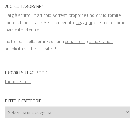
VUOI COLLABORARE?
Hai già scritto un articolo, vorresti proporne uno, o vuoi fornire
contenuti per il sito? Sei il benvenuto!
Leggi qui
per sapere come
inviare il materiale.
Inoltre puoi collaborare con una
donazione
o
acquistando
pubblicità
su thetotalsite.it!
TROVACI SU FACEBOOK
Thetotalsite.it
TUTTE LE CATEGORIE
Tutte
le
categorie