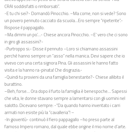
CRAI soddisfatti o rimborsati”.
-E tu chi sei?- Domandò Pinocchio. –Ma come, non si vede? Sono
un povero pennuto cacciato da scuola…Ero sempre “ripetente”.-
Rispose il pappagallo.
–Ma dimmi un po’…- Chiese ancora Pinocchio. –E’ vero che ci sono
in giro gli assassini?-
-Purtroppo si.- Disse il pennuto –Loro si chiamano assassini
perché hanno sempre un “asso” nella manica. Devi sapere che io
vivevo con una certa signora Pina. Gli assassini le hanno fatto
visita e la hanno ra-pinata! Che disgrazia.-
-Quindi tu provieni da una famiglia benestante?- Chiese allibito il
burattino.
–Beh, forse… Ora dopo il furto la famiglia è benespoche… Sapessi
che vita, le donne stavano sempre a lamentarsi con gli uomini nel
salotto. Dicevano sempre: -“Da quando hanno inventato i carri
armati non esiste più la “cavalleria”! –
-In gioventù- continuò il fiero pappagallo –ho preso parte al
famoso Impero romano, dal quale ebbe origine il mio nome d’arte.