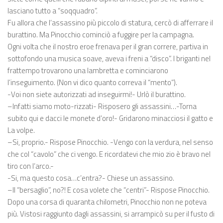
lasciano tutto a “soqquadro”.
Fu allora che l’assassino più piccolo di statura, cercò di afferrare il
burattino. Ma Pinocchio cominciò a fuggire per la campagna.
Ogni volta che il nostro eroe frenava per il gran correre, partiva in
sottofondo una musica soave, aveva i freni a “disco”. I briganti nel
frattempo trovarono una lambretta e cominciarono
l’inseguimento. (Non vi dico quanto correva il “mento”).
-Voi non siete autorizzati ad inseguirmi!- Urlò il burattino.
–Infatti siamo moto-rizzati- Risposero gli assassini…-Torna
subito qui e dacci le monete d’oro!- Gridarono minacciosi il gatto e
La volpe.
–Si, proprio.- Rispose Pinocchio. -Vengo con la verdura, nel senso
che col “cavolo” che ci vengo. E ricordatevi che mio zio è bravo nel
tiro con l’arco.-
-Si, ma questo cosa…c’entra?- Chiese un assassino.
–Il “bersaglio”, no?! E cosa volete che “centri”- Rispose Pinocchio.
Dopo una corsa di quaranta chilometri, Pinocchio non ne poteva
più. Vistosi raggiunto dagli assassini, si arrampicò su per il fusto di