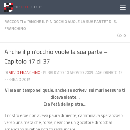
Salta al contenuto
RACCONTI
»
"ANCHE IL PIN'OCCHIO VUOLE LA SUA PARTE" DI S.
FRANCHINO
0
Anche il pin’occhio vuole la sua parte –
Capitolo 17 di 37
DI
SILVIO FRANCHINO
· PUBBLICATO
10 AGOSTO 2009
· AGGIORNATO
13
FEBBRAIO 2015
Vi era un tempo nel quale, anche se scrivevi sui muri nessuno ti
diceva niente…
Era l’età della pietra…
Il nostro eroe non aveva paura di niente, camminava speranzoso
verso una meta che, forse, neanche un giocatore di football
americano avrebbe potuto raggiungere…