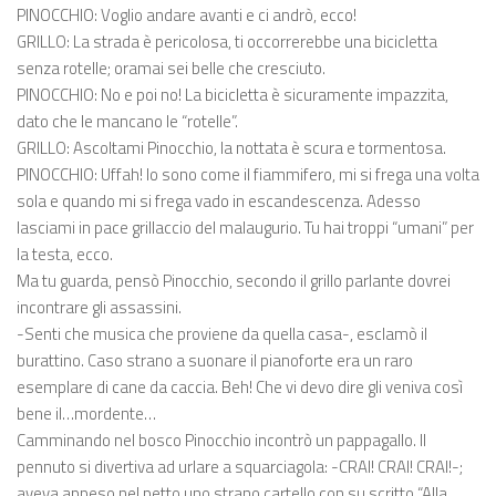
PINOCCHIO: Voglio andare avanti e ci andrò, ecco!
GRILLO: La strada è pericolosa, ti occorrerebbe una bicicletta
senza rotelle; oramai sei belle che cresciuto.
PINOCCHIO: No e poi no! La bicicletta è sicuramente impazzita,
dato che le mancano le “rotelle”.
GRILLO: Ascoltami Pinocchio, la nottata è scura e tormentosa.
PINOCCHIO: Uffah! Io sono come il fiammifero, mi si frega una volta
sola e quando mi si frega vado in escandescenza. Adesso
lasciami in pace grillaccio del malaugurio. Tu hai troppi “umani” per
la testa, ecco.
Ma tu guarda, pensò Pinocchio, secondo il grillo parlante dovrei
incontrare gli assassini.
-Senti che musica che proviene da quella casa-, esclamò il
burattino. Caso strano a suonare il pianoforte era un raro
esemplare di cane da caccia. Beh! Che vi devo dire gli veniva così
bene il…mordente…
Camminando nel bosco Pinocchio incontrò un pappagallo. Il
pennuto si divertiva ad urlare a squarciagola: -CRAI! CRAI! CRAI!-;
aveva appeso nel petto uno strano cartello con su scritto “Alla