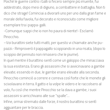
Poiché le guerre contro i Galli si fecero sempre più irruente, fui
addestrato, dopo mesi di digiuno, a combattere in battaglia. Non ti
dico che strage! Cominciai a divorarli uno per uno dalla gran fame e
morale della favola, fui decorato e riconosciuto come migliore
esemplare tra i pappa-galli.
-Comunque sappi che io non ho paura di niente!- Esclamò
Pinocchio.
–Voi burattini siete tutti matti, per questo vi chiamate anche pu-
pazzi.- Rimproverò il pappagallo scoppiando in una risata, (dopo lo
scoppio del pennuto non rimasero che le piume).
In quel mentre il burattino sentì come un galoppo che minacciava
la sua esistenza. Erano gli assassini che si avvicinavano a gambe
elevate; essendo in due, le gambe erano elevate alla seconda.
Pinocchio cominciò a correre e correva così forte che le monete gli
scivolavano in terra. Il gatto e la volpe le videro e le raccolsero al
volo, fu così che mentre Pinocchio se la dava a gambe, i suoi
assassini si arricchivano alle sue “spalle”…
Infine, ormai stremato dalle forze, il nostro burattino si sentì
agguantare per le braccia.