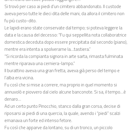
Si trovò per caso ai piedi d’un cimitero abbandonato. Il custode
aveva perso tutte le dieci dita delle mani, da allora il cimitero non
fu più custo-dito.
Le lapidi erano state conservate dal tempo; si poteva leggere la
data e la causa del decesso: “Fu qui seppellita nota collaboratrice
domestica deceduta dopo essere precipitata dal secondo (piano),
mentre era intenta a spolverarne la…tastiera.”
“Si ricorda la compianta signora in arte sarta, rimasta fulminata
mentre riparava una cerniera-lampo.”
Il burattino aveva una gran fretta, aveva già perso del tempo e
l’alba era vicina.
Fu così che si mise a correre, ma proprio in quel momento si
annuvolò e piovvero dal cielo alcune banconote. Si sa, il tempo…è
denaro…
Ad un certo punto Pinocchio, stanco dalla gran corsa, decise di
riposarsi ai piedi di una quercia, la quale, avendo i “piedi” scalzi
emanava un forte ed intenso fetore.
Fu così che apparve da lontano, su di un tronco, un piccolo