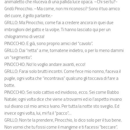
animaletto che riluceva di una pallida luce opaca. –Chi sei tu?-
Gridò Pinocchio. –Ma come, non mi riconosci? Sono il tuo amico
del cuore, il grillo parlante.-
GRILLO: Ma Pinocchio, come fai a credere ancora in quei due
imbroglioni del gatto e la volpe. Ti hanno lasciato qui per un
chilogrammo di verza!
PINOCCHIO: E già, sono proprio amici del “cavolo”.
GRILLO: Dai “retta” a me, tornatene indietro, o per lo meno dammi
un “segmento”.
PINOCCHIO: No! Io voglio andare avanti, ecco!
GRILLO: Farai solo brutti incontri. Come fece mio nonno, faceva il
pugile, ogni volta che “incontrava” qualcuno gli toccava di fare a
botte.
PINOCCHIO: Sei solo cattivo ed invidioso, ecco. Sei come Babbo
Natale; ogni volta dice che viene a trovarmi ed io l’aspetto invano
sul divano col mio amico Ivano. Per tutta la notte sto sveglio. Ed
invece ogni volta, lui, mi fa il “pacco”…
GRILLO: Non te la prendere, Pinocchio, lo dico solo per il tuo bene.
Non vorrei che tu fossi come il mangime e ti facessi “beccare”.