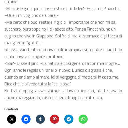
un pino.
-Mi scusi signor pino, posso stare qui da lei?- Esclamò Pinocchio.
–Quelli mi vogliono derubare!-
-Ma certo che puoi restare, figliolo, l’importante che non mi dai
zucchero, purtroppo ho il di-abete alto. Pensa Pinocchio, ho un
cugino che vive in Giappone. Soffre di mal di stomaco e gli tocca di
mangiare in “giallo”…-
Gli assassini tentarono invano di arrampicarsi, mentre il burattino
continuava a dialogare con il pino.
-Sai?- Disse il pino, -La natura è così generosa con mia moglie…
Ogni anno le regala un “anello” nuovo. L’unica disgrazia è che,
quando andiamo al mare, lei si vergogna di mettersi in costume.
Dice che le si vede tutta la “cellulosa”.
Nel frattempo gli assassini non si davano per vinti, infatti stavano
ancora pareggiando, così decisero di appiccare il fuoco.
Condividi: