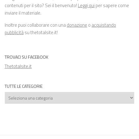
contenuti per il sito? Sei il benvenuto!
Leggi qui
per sapere come
inviare il materiale.
Inoltre puoi collaborare con una
donazione
o
acquistando
pubblicità
su thetotalsite.it!
TROVACI SU FACEBOOK
Thetotalsite.it
TUTTE LE CATEGORIE
Tutte
le
categorie