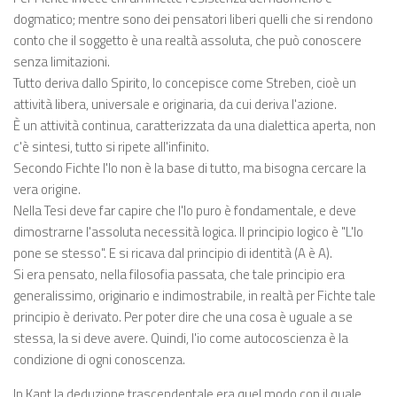
dogmatico; mentre sono dei pensatori liberi quelli che si rendono
conto che il soggetto è una realtà assoluta, che può conoscere
senza limitazioni.
Tutto deriva dallo Spirito, lo concepisce come Streben, cioè un
attività libera, universale e originaria, da cui deriva l'azione.
È un attività continua, caratterizzata da una dialettica aperta, non
c'è sintesi, tutto si ripete all'infinito.
Secondo Fichte l'Io non è la base di tutto, ma bisogna cercare la
vera origine.
Nella Tesi deve far capire che l'Io puro è fondamentale, e deve
dimostrarne l'assoluta necessità logica. Il principio logico è "L'Io
pone se stesso". E si ricava dal principio di identità (A è A).
Si era pensato, nella filosofia passata, che tale principio era
generalissimo, originario e indimostrabile, in realtà per Fichte tale
principio è derivato. Per poter dire che una cosa è uguale a se
stessa, la si deve avere. Quindi, l'io come autocoscienza è la
condizione di ogni conoscenza.
In Kant la deduzione trascendentale era quel modo con il quale