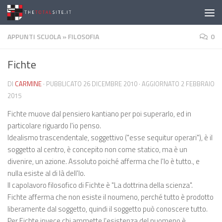
Salta al contenuto
APPUNTI SCUOLA
»
FILOSOFIA
0
Fichte
DI
CARMINE
· PUBBLICATO
26 DICEMBRE 2010
· AGGIORNATO
2 FEBBRAIO
2015
Fichte muove dal pensiero kantiano per poi superarlo, ed in
particolare riguardo l'io penso.
Idealismo trascendentale, soggettivo ("esse sequitur operari"), è il
soggetto al centro, è concepito non come statico, ma è un
divenire, un azione. Assoluto poiché afferma che l'Io è tutto., e
nulla esiste al di là dell'Io.
Il capolavoro filosofico di Fichte è "La dottrina della scienza".
Fichte afferma che non esiste il noumeno, perché tutto è prodotto
liberamente dal soggetto, quindi il soggetto può conoscere tutto.
Per Fichte invece chi ammette l'esistenza del nuomeno è