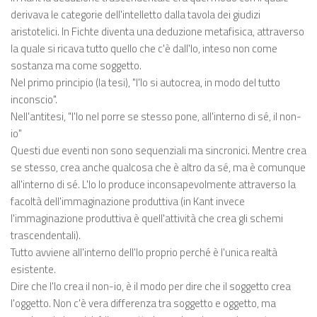
derivava le categorie dell'intelletto dalla tavola dei giudizi
aristotelici. In Fichte diventa una deduzione metafisica, attraverso
la quale si ricava tutto quello che c'è dall'Io, inteso non come
sostanza ma come soggetto.
Nel primo principio (la tesi), "l'Io si autocrea, in modo del tutto
inconscio".
Nell'antitesi, "l'Io nel porre se stesso pone, all'interno di sé, il non-
io"
Questi due eventi non sono sequenziali ma sincronici. Mentre crea
se stesso, crea anche qualcosa che è altro da sé, ma è comunque
all'interno di sé. L'Io lo produce inconsapevolmente attraverso la
facoltà dell'immaginazione produttiva (in Kant invece
l'immaginazione produttiva è quell'attività che crea gli schemi
trascendentali).
Tutto avviene all'interno dell'Io proprio perché è l'unica realtà
esistente.
Dire che l'Io crea il non-io, è il modo per dire che il soggetto crea
l'oggetto. Non c'è vera differenza tra soggetto e oggetto, ma