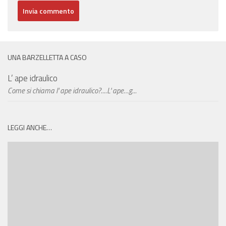
UNA BARZELLETTA A CASO
L’ ape idraulico
Come si chiama l' ape idraulico?....L' ape…g...
LEGGI ANCHE…