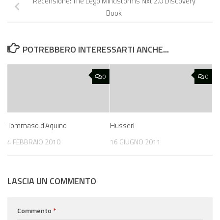
Recensione: The Lego Mindstorms Nxt 2.0 Discovery
Book
POTREBBERO INTERESSARTI ANCHE...
0
0
Tommaso d’Aquino
Husserl
4 FEBBRAIO 2010
16 GIUGNO 2011
LASCIA UN COMMENTO
Commento
*