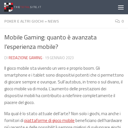
Salta al contenuto
POKER E ALTRI GIOCHI
»
NEWS
0
Mobile Gaming: quanto è avanzata
l’esperienza mobile?
DI
REDAZIONE GAMING
·
19 GENNAIO 2023
Il gioco mobile sta vivendo un vero e proprio boom. Gli
smartphone e i tablet sono dispositivi potenti che ci permettono
di giocare sempre e ovunque. Sull’autobus, in treno o sul divano, il
gioco mobile va di moda. L’aumento delle prestazioni dei
dispositivi mobili ha contribuito a ridefinire completamente il
piacere del gioco.
Ma qual è lo stato attuale dell’arte? Non solo i giochi, ma anche i
fornitori di
piattaforme di gioco mobile
beneficiano dell’hardware
più recente e delle possibilità sempre migliori di sviluppare giochi