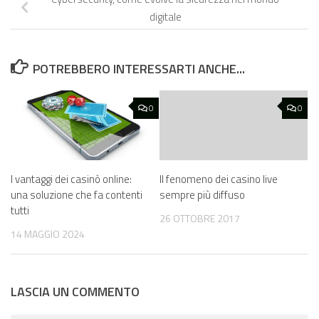
digitale
POTREBBERO INTERESSARTI ANCHE...
0
0
I vantaggi dei casinò online:
Il fenomeno dei casino live
una soluzione che fa contenti
sempre più diffuso
tutti
26 OTTOBRE 2017
14 MAGGIO 2024
LASCIA UN COMMENTO