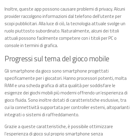
Inoltre, queste app possono causare problemi di privacy. Alcuni
provider raccolgono informazioni dal telefono dell’utente per
scopi pubblicitari. Alla luce di ciò, la tecnologia attuale svolge un
ruolo piuttosto subordinato. Naturalmente, alcuni dei titoli
attuali possono facilmente competere con i titoli per PC o
console in termini di grafica.
Progressi sul tema del gioco mobile
Gli smartphone da gioco sono smartphone progettati
specificamente per i giocatori. Hanno processori potenti, molta
RAM e una scheda grafica di alta qualità per soddisfare le
esigenze dei giochi mobili più moderni offrendo un’esperienza di
gioco fluida. Sono inoltre dotati di caratteristiche esclusive, tra
cui la connettività supportata per controller esterni, altoparlanti
integrati o sistemi di raffreddamento.
Grazie a queste caratteristiche, è possibile ottimizzare
l’esperienza di gioco sul proprio smartphone senza