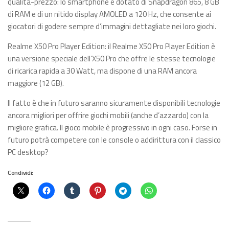
qualità-prezzo: lo smartphone è dotato di Snapdragon 865, 8 GB
di RAM e di un nitido display AMOLED a 120 Hz, che consente ai
giocatori di godere sempre d’immagini dettagliate nei loro giochi.
Realme X50 Pro Player Edition: il Realme X50 Pro Player Edition è
una versione speciale dell’X50 Pro che offre le stesse tecnologie
di ricarica rapida a 30 Watt, ma dispone di una RAM ancora
maggiore (12 GB).
Il fatto è che in futuro saranno sicuramente disponibili tecnologie
ancora migliori per offrire giochi mobili (anche d’azzardo) con la
migliore grafica. Il gioco mobile è progressivo in ogni caso. Forse in
futuro potrà competere con le console o addirittura con il classico
PC desktop?
Condividi: