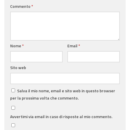
Commento
*
Nome
*
Email
*
Sito web
Salva il mio nome, email e sito web in questo browser
per la prossima volta che commento.
Avvertimi via email in caso di risposte al mio commento.