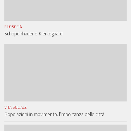
FILOSOFIA
Schopenhauer e Kierkegaard
VITA SOCIALE
Popolazioni in movimento: l’importanza delle città