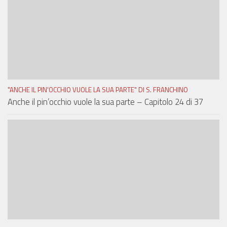
"ANCHE IL PIN'OCCHIO VUOLE LA SUA PARTE" DI S. FRANCHINO
Anche il pin’occhio vuole la sua parte – Capitolo 24 di 37