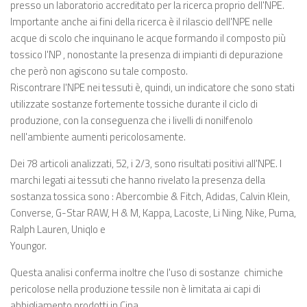
presso un laboratorio accreditato per la ricerca proprio dell'NPE.
Importante anche ai fini della ricerca è il rilascio dell'NPE nelle
acque di scolo che inquinano le acque formando il composto più
tossico l'NP , nonostante la presenza di impianti di depurazione
che però non agiscono su tale composto.
Riscontrare l'NPE nei tessuti è, quindi, un indicatore che sono stati
utilizzate sostanze fortemente tossiche durante il ciclo di
produzione, con la conseguenza che i livelli di nonilfenolo
nell'ambiente aumenti pericolosamente.
Dei 78 articoli analizzati, 52, i 2/3, sono risultati positivi all'NPE. I
marchi legati ai tessuti che hanno rivelato la presenza della
sostanza tossica sono : Abercombie & Fitch, Adidas, Calvin Klein,
Converse, G-Star RAW, H & M, Kappa, Lacoste, Li Ning, Nike, Puma,
Ralph Lauren, Uniqlo e
Youngor.
Questa analisi conferma inoltre che l'uso di sostanze chimiche
pericolose nella produzione tessile non è limitata ai capi di
abbigliamento prodotti in Cina.