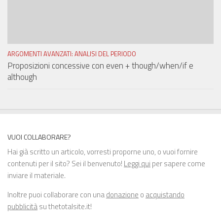
ARGOMENTI AVANZATI: ANALISI DEL PERIODO
Proposizioni concessive con even + though/when/if e
although
VUOI COLLABORARE?
Hai già scritto un articolo, vorresti proporne uno, o vuoi fornire
contenuti per il sito? Sei il benvenuto!
Leggi qui
per sapere come
inviare il materiale.
Inoltre puoi collaborare con una
donazione
o
acquistando
pubblicità
su thetotalsite.it!