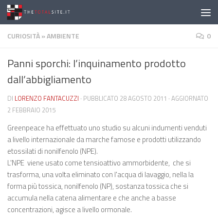
Salta al contenuto
CURIOSITÀ
»
AMBIENTE
0
Panni sporchi: l’inquinamento prodotto
dall’abbigliamento
DI
LORENZO FANTACUZZI
· PUBBLICATO
28 AGOSTO 2011
· AGGIORNATO
2 FEBBRAIO 2015
Greenpeace ha effettuato uno studio su alcuni indumenti venduti
a livello internazionale da marche famose e prodotti utilizzando
etossilati di nonilfenolo (NPE).
L'NPE viene usato come tensioattivo ammorbidente, che si
trasforma, una volta eliminato con l'acqua di lavaggio, nella la
forma più tossica, nonilfenolo (NP), sostanza tossica che si
accumula nella catena alimentare e che anche a basse
concentrazioni, agisce a livello ormonale.