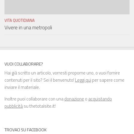
VITA QUOTIDIANA
Vivere in una metropoli
VUOI COLLABORARE?
Hai già scritto un articolo, vorresti proporne uno, o vuoi fornire
contenuti per il sito? Sei il benvenuto!
Leggi qui
per sapere come
inviare il materiale.
Inoltre puoi collaborare con una
donazione
o
acquistando
pubblicità
su thetotalsite.it!
TROVACI SU FACEBOOK