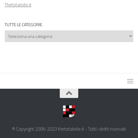
Thetotalsite.it
TUTTE LE CATEGORIE
Tutte
le
categorie
© Copyright 2006-2023 thetotalsite.it - Tutti i diritti riservati