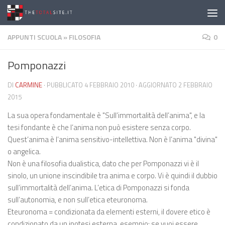
Salta al contenuto
APPUNTI SCUOLA
»
FILOSOFIA
0
Pomponazzi
DI
CARMINE
· PUBBLICATO
4 FEBBRAIO 2010
· AGGIORNATO
2 FEBBRAIO
2015
La sua opera fondamentale è "Sull’immortalità dell’anima", e la
tesi fondante è che l’anima non può esistere senza corpo.
Quest’anima è l’anima sensitivo-intellettiva. Non è l’anima "divina"
o angelica.
Non è una filosofia dualistica, dato che per Pomponazzi vi è il
sinolo, un unione inscindibile tra anima e corpo. Vi è quindi il dubbio
sull’immortalità dell’anima. L’etica di Pomponazzi si fonda
sull’autonomia, e non sull’etica eteuronoma.
Eteuronoma = condizionata da elementi esterni, il dovere etico è
condizionato da un ipotesi esterna, esempio: se vuoi essere