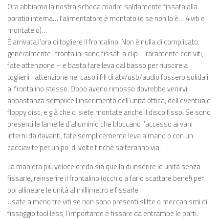
Ora abbiamo la nostra scheda madre saldamente fissata alla
paratia interna… l’alimentatore è montato (e se non lo è… 4 viti e
montatelo)…
È arrivata l’ora di togliere il frontalino. Non è nulla di complicato,
generalmente i frontalini sono fissati a clip – raramente con viti,
fate attenzione – e basta fare leva dal basso per riuscire a
toglierli…attenzione nel caso i fili di atx/usb/audio fossero solidali
al frontalino stesso. Dopo averlo rimosso dovrebbe venirvi
abbastanza semplice l’inserimento dell’unità ottica, dell’eventuale
floppy disc, e già che ci siete montate anche il disco fisso. Se sono
presenti le lamelle d’alluminio che bloccano l’accesso ai vani
interni da davanti, fate semplicemente leva a mano o con un
cacciavite per un po’ di volte finchè salteranno via.
La maniera più veloce credo sia quella di inserire le unità senza
fissarle, reinserire il frontalino (occhio a farlo scattare bene!) per
poi allineare le unità al millimetro e fissarle.
Usate almeno tre viti se non sono presenti slitte o meccanismi di
fissaggio tool less, l’importante è fissare da entrambe le parti.