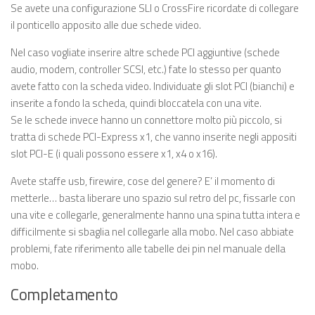
Se avete una configurazione SLI o CrossFire ricordate di collegare
il ponticello apposito alle due schede video.
Nel caso vogliate inserire altre schede PCI aggiuntive (schede
audio, modem, controller SCSI, etc.) fate lo stesso per quanto
avete fatto con la scheda video. Individuate gli slot PCI (bianchi) e
inserite a fondo la scheda, quindi bloccatela con una vite.
Se le schede invece hanno un connettore molto più piccolo, si
tratta di schede PCI-Express x1, che vanno inserite negli appositi
slot PCI-E (i quali possono essere x1, x4 o x16).
Avete staffe usb, firewire, cose del genere? E’ il momento di
metterle… basta liberare uno spazio sul retro del pc, fissarle con
una vite e collegarle, generalmente hanno una spina tutta intera e
difficilmente si sbaglia nel collegarle alla mobo. Nel caso abbiate
problemi, fate riferimento alle tabelle dei pin nel manuale della
mobo.
Completamento