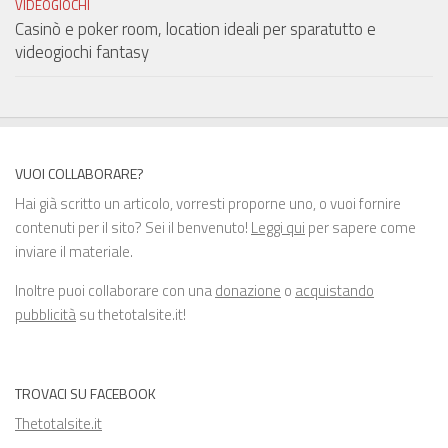
VIDEOGIOCHI
Casinò e poker room, location ideali per sparatutto e
videogiochi fantasy
VUOI COLLABORARE?
Hai già scritto un articolo, vorresti proporne uno, o vuoi fornire
contenuti per il sito? Sei il benvenuto!
Leggi qui
per sapere come
inviare il materiale.
Inoltre puoi collaborare con una
donazione
o
acquistando
pubblicità
su thetotalsite.it!
TROVACI SU FACEBOOK
Thetotalsite.it