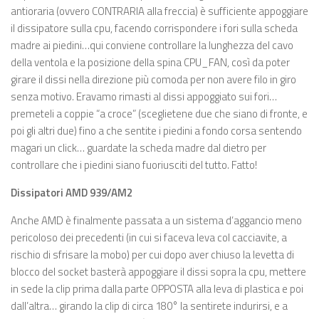
antioraria (ovvero CONTRARIA alla freccia) è sufficiente appoggiare
il dissipatore sulla cpu, facendo corrispondere i fori sulla scheda
madre ai piedini…qui conviene controllare la lunghezza del cavo
della ventola e la posizione della spina CPU_FAN, così da poter
girare il dissi nella direzione più comoda per non avere filo in giro
senza motivo. Eravamo rimasti al dissi appoggiato sui fori…
premeteli a coppie “a croce” (sceglietene due che siano di fronte, e
poi gli altri due) fino a che sentite i piedini a fondo corsa sentendo
magari un click… guardate la scheda madre dal dietro per
controllare che i piedini siano fuoriusciti del tutto. Fatto!
Dissipatori AMD 939/AM2
Anche AMD è finalmente passata a un sistema d’aggancio meno
pericoloso dei precedenti (in cui si faceva leva col cacciavite, a
rischio di sfrisare la mobo) per cui dopo aver chiuso la levetta di
blocco del socket basterà appoggiare il dissi sopra la cpu, mettere
in sede la clip prima dalla parte OPPOSTA alla leva di plastica e poi
dall’altra… girando la clip di circa 180° la sentirete indurirsi, e a