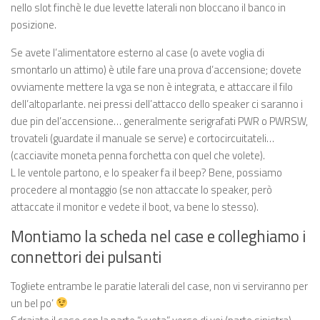
nello slot finchè le due levette laterali non bloccano il banco in
posizione.
Se avete l’alimentatore esterno al case (o avete voglia di
smontarlo un attimo) è utile fare una prova d’accensione; dovete
ovviamente mettere la vga se non è integrata, e attaccare il filo
dell’altoparlante. nei pressi dell’attacco dello speaker ci saranno i
due pin del’accensione… generalmente serigrafati PWR o PWRSW,
trovateli (guardate il manuale se serve) e cortocircuitateli…
(cacciavite moneta penna forchetta con quel che volete).
L le ventole partono, e lo speaker fa il beep? Bene, possiamo
procedere al montaggio (se non attaccate lo speaker, però
attaccate il monitor e vedete il boot, va bene lo stesso).
Montiamo la scheda nel case e colleghiamo i
connettori dei pulsanti
Togliete entrambe le paratie laterali del case, non vi serviranno per
un bel po’