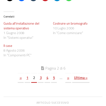
Correlati
Guida all’installazione del
Costruire un bromografo
sistema operativo
10 Luglio 2006
1 Giugno 2008
In "Come cominciare"
In "Sistemi operativi"
ll case
8 Agosto 2006
In "Componenti PC"
Pagina 2 di 6
«
1
2
3
4
5
...
»
Ultima »
ARTICOLO SUCCESSIVO