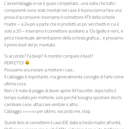
L’assemblaggio in se è quasi completato…una volta che tutti i
componenti sono stati montati nel case è buona norma fare una
prova d’accensione: inseriamo il connettore ATX della scheda
madre – a 24 pin a parte che in prodotti un po’ vecchiotti in cui è
solo a 20 – inseriamo il connettore ausiliario a 12v (giallo e nero, 4
pin) e l’eventuale alimentazione della scheda grafica… e proviamo
il primo boot del pc montato.
Si accende? Fa beep? A monitor compare il boot?
PERFETTO!
Possiamo ora iniziare a mettere i cavi…
Il cablaggio è importante, ma generalmente consiglio di farlo come
ultima cosa.
Non c’è nulla di peggio di dover aprire XX fascette, dopo tutto il
tempo sudato per metterle, solo perchè bisogna spostare dischi,
cambiare cose, attaccare ventole o altro…
Cablaggio ====>> per ultimo, secondo me, stop.
Quindi direi di connettere il cavo IDE dalla scheda madre all’unità