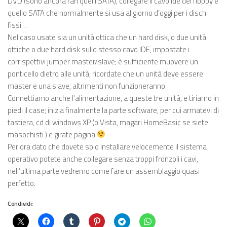
DVD (sono ancora rari quelli SATA), collegare il cavo ide del floppy e
quello SATA che normalmente si usa al giorno d’oggi per i dischi
fissi…
Nel caso usate sia un unità ottica che un hard disk, o due unità
ottiche o due hard disk sullo stesso cavo IDE, impostate i
corrispettivi jumper master/slave; è sufficiente muovere un
ponticello dietro alle unità, ricordate che un unità deve essere
master e una slave, altrimenti non funzioneranno.
Connettiamo anche l’alimentazione, a queste tre unità, e tiriamo in
piedi il case; inizia finalmente la parte software, per cui armatevi di
tastiera, cd di windows XP (o Vista, magari HomeBasic se siete
masochisti ) e girate pagina
Per ora dato che dovete solo installare velocemente il sistema
operativo potete anche collegare senza troppi fronzoli i cavi,
nell’ultima parte vedremo come fare un assemblaggio quasi
perfetto.
Condividi: