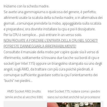
Iniziamo con la scheda madre.
Se avete una gommapiuma o qualcosa del genere, è perfetto;
altrimenti usate la scatola della scheda madre, o in alternativa dei
giornali…comunque prendete la mobo, appoggiatela sulla scatola
e preparatevi, ora dovrete installare la cpu e poi il dissipatore.
Per la CPU è semplice… può entrare in un verso solo.
NON PROVATE A FORZARE L’ENTRATA DELLA CPU NEL SOCKET!
POTRESTE DANNEGGIARLA IRREPARABILMENTE!
Consultate il manuale della mobo per capire quale sia il verso di
riferimento, solitamente si trovano due tacche sui bordi di cpu e
socket (per Intel 775) oppure un triangolino stampato su uno degli
angoli, sugli AMD, da trattare con più cura poichè piedinati, è
comunque sufficiente guardare sotto la cpu l’orientamento dei
“buchi” nei piedini…
AMD Socket AM2 (molto
Intel Socket 775; notare come i piedini
simile anche al vecchio 939)
siano sul socket anzichè sul processore