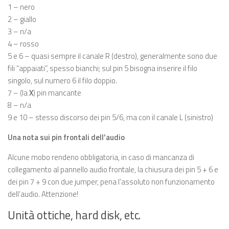
1 – nero
2 – giallo
3 – n/a
4 – rosso
5 e 6 – quasi sempre il canale R (destro), generalmente sono due
fili “appaiati”, spesso bianchi; sul pin 5 bisogna inserire il filo
singolo, sul numero 6 il filo doppio.
7 – (la
X
) pin mancante
8 – n/a
9 e 10 – stesso discorso dei pin 5/6, ma con il canale L (sinistro)
Una nota sui pin frontali dell’audio
Alcune mobo rendeno obbligatoria, in caso di mancanza di
collegamento al pannello audio frontale, la chiusura dei pin 5 + 6 e
dei pin 7 + 9 con due jumper, pena l’assoluto non funzionamento
dell’audio. Attenzione!
Unità ottiche, hard disk, etc.