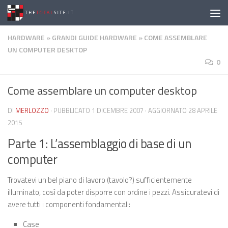
Salta al contenuto
HARDWARE
»
GRANDI GUIDE HARDWARE
»
COME ASSEMBLARE
UN COMPUTER DESKTOP
0
Come assemblare un computer desktop
DI
MERLOZZO
· PUBBLICATO
1 DICEMBRE 2007
· AGGIORNATO
28 APRILE
2015
Parte 1: L’assemblaggio di base di un
computer
Trovatevi un bel piano di lavoro (tavolo?) sufficientemente
illuminato, così da poter disporre con ordine i pezzi. Assicuratevi di
avere tutti i componenti fondamentali:
Case