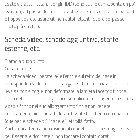
usate viti autofilettanti per gli HDD (sono quelle con la punta un po’
svasata, e il passo della spirale abbastanza largo) mentre per dvd
e floppy dovrete usare viti non autofilettanti (quelle col passo
molto più stretto).
Scheda video, schede aggiuntive, staffe
esterne, etc.
Siamo a buon punto
Cosa manca?
La scheda video liberate la/le feritoie sul retro del case in
corrispondenza dello slot della vga (usate un cacciavite per fare
leva se non si toglie, non deformate la lamiera facendo troppa
forza nella maniera sbagliata) e semplicemente inserite la scheda
video a fondo nel suo alloggiamento fino a non vedere
praticamente più i contatti dorati. fissate la scheda con una vite
(due per le schede più “padelle”) et voilà, fatto.
Anche qui attenti a non rovinare il connettore nello stringere la vite
per fissarla, e ricordate di non toccare i contatti dorati.