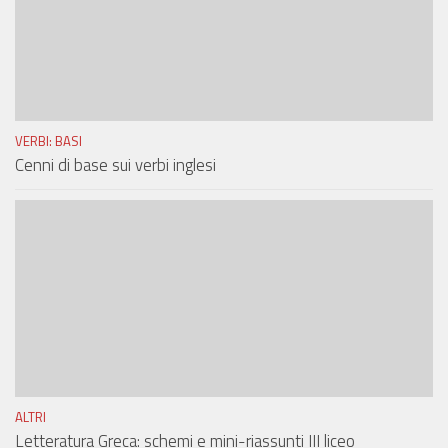
VERBI: BASI
Cenni di base sui verbi inglesi
ALTRI
Letteratura Greca: schemi e mini-riassunti III liceo