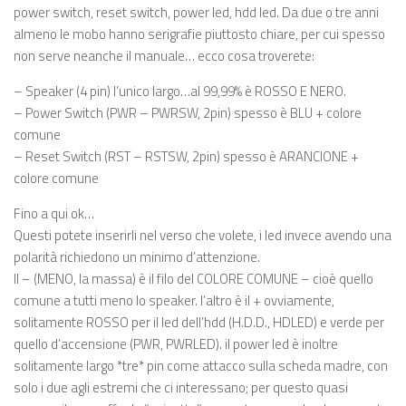
power switch, reset switch, power led, hdd led. Da due o tre anni
almeno le mobo hanno serigrafie piuttosto chiare, per cui spesso
non serve neanche il manuale… ecco cosa troverete:
– Speaker (4 pin) l’unico largo…al 99,99% è ROSSO E NERO.
– Power Switch (PWR – PWRSW, 2pin) spesso è BLU + colore
comune
– Reset Switch (RST – RSTSW, 2pin) spesso è ARANCIONE +
colore comune
Fino a qui ok…
Questi potete inserirli nel verso che volete, i led invece avendo una
polarità richiedono un minimo d’attenzione.
Il – (MENO, la massa) è il filo del COLORE COMUNE – cioè quello
comune a tutti meno lo speaker. l’altro è il + ovviamente,
solitamente ROSSO per il led dell’hdd (H.D.D., HDLED) e verde per
quello d’accensione (PWR, PWRLED). il power led è inoltre
solitamente largo *tre* pin come attacco sulla scheda madre, con
solo i due agli estremi che ci interessano; per questo quasi