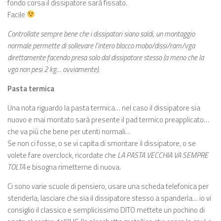
fondo corsa il dissipatore sarà fissato.
Facile
Controllate sempre bene che i dissipatori siano saldi, un montaggio
normale permette di sollevare l’intero blocco mobo/dissi/ram/vga
direttamente facendo presa solo dal dissipatore stesso (a meno che la
vga non pesi 2 kg… ovviamente).
Pasta termica
Una nota riguardo la pasta termica… nel caso il dissipatore sia
nuovo e mai montato sarà presente il pad termico preapplicato…
che va più che bene per utenti normali…
Se non ci fosse, o se vi capita di smontare il dissipatore, o se
volete fare overclock, ricordate che
LA PASTA VECCHIA VA SEMPRE
TOLTA
e bisogna rimetterne di nuova.
Ci sono varie scuole di pensiero, usare una scheda telefonica per
stenderla, lasciare che sia il dissipatore stesso a spanderla… io vi
consiglio il classico e semplicissimo DITO mettete un pochino di