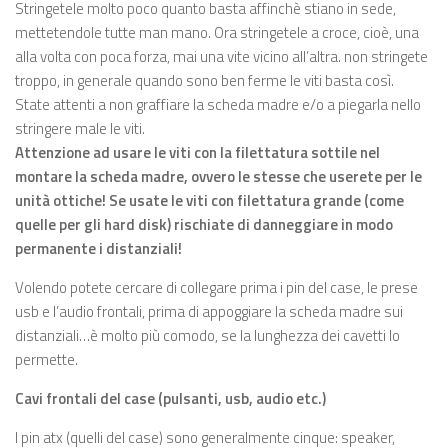
Stringetele molto poco quanto basta affinchè stiano in sede,
mettetendole tutte man mano. Ora stringetele a croce, cioè, una
alla volta con poca forza, mai una vite vicino all’altra. non stringete
troppo, in generale quando sono ben ferme le viti basta così.
State attenti a non graffiare la scheda madre e/o a piegarla nello
stringere male le viti.
Attenzione ad usare le viti con la filettatura sottile nel
montare la scheda madre, ovvero le stesse che userete per le
unità ottiche! Se usate le viti con filettatura grande (come
quelle per gli hard disk) rischiate di danneggiare in modo
permanente i distanziali!
Volendo potete cercare di collegare prima i pin del case, le prese
usb e l’audio frontali, prima di appoggiare la scheda madre sui
distanziali…è molto più comodo, se la lunghezza dei cavetti lo
permette.
Cavi frontali del case (pulsanti, usb, audio etc.)
I pin atx (quelli del case) sono generalmente cinque: speaker,