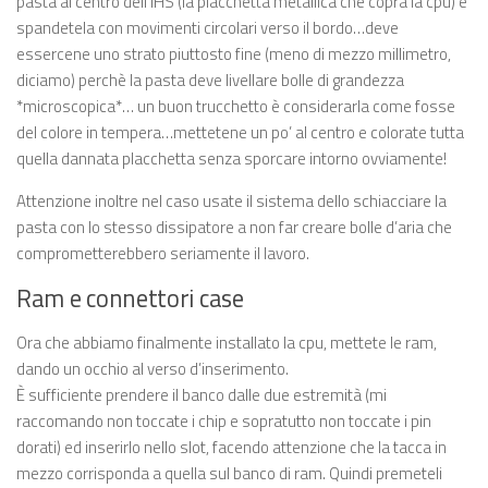
pasta al centro dell’IHS (la placchetta metallica che copra la cpu) e
spandetela con movimenti circolari verso il bordo…deve
essercene uno strato piuttosto fine (meno di mezzo millimetro,
diciamo) perchè la pasta deve livellare bolle di grandezza
*microscopica*… un buon trucchetto è considerarla come fosse
del colore in tempera…mettetene un po’ al centro e colorate tutta
quella dannata placchetta senza sporcare intorno ovviamente!
Attenzione inoltre nel caso usate il sistema dello schiacciare la
pasta con lo stesso dissipatore a non far creare bolle d’aria che
comprometterebbero seriamente il lavoro.
Ram e connettori case
Ora che abbiamo finalmente installato la cpu, mettete le ram,
dando un occhio al verso d’inserimento.
È sufficiente prendere il banco dalle due estremità (mi
raccomando non toccate i chip e sopratutto non toccate i pin
dorati) ed inserirlo nello slot, facendo attenzione che la tacca in
mezzo corrisponda a quella sul banco di ram. Quindi premeteli