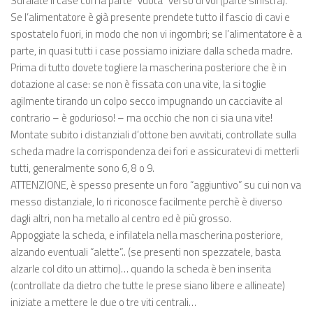
Sdraiate il case con la parte “vuota” verso di voi (parte sinistra).
Se l’alimentatore è già presente prendete tutto il fascio di cavi e
spostatelo fuori, in modo che non vi ingombri; se l’alimentatore è a
parte, in quasi tutti i case possiamo iniziare dalla scheda madre.
Prima di tutto dovete togliere la mascherina posteriore che è in
dotazione al case: se non è fissata con una vite, la si toglie
agilmente tirando un colpo secco impugnando un cacciavite al
contrario – è godurioso! – ma occhio che non ci sia una vite!
Montate subito i distanziali d’ottone ben avvitati, controllate sulla
scheda madre la corrispondenza dei fori e assicuratevi di metterli
tutti, generalmente sono 6, 8 o 9.
ATTENZIONE, è spesso presente un foro “aggiuntivo” su cui non va
messo distanziale, lo ri riconosce facilmente perchè è diverso
dagli altri, non ha metallo al centro ed è più grosso.
Appoggiate la scheda, e infilatela nella mascherina posteriore,
alzando eventuali “alette”.. (se presenti non spezzatele, basta
alzarle col dito un attimo)… quando la scheda è ben inserita
(controllate da dietro che tutte le prese siano libere e allineate)
iniziate a mettere le due o tre viti centrali…