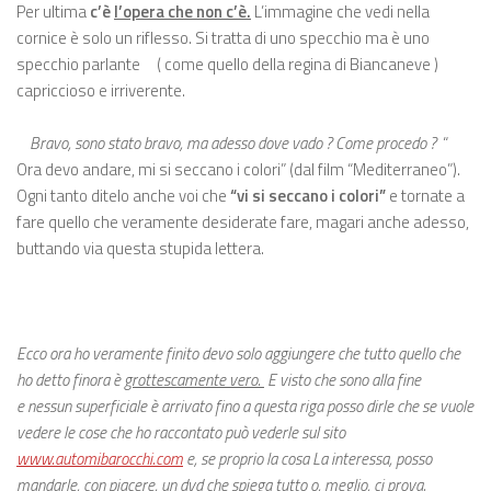
Per ultima
c’è
l’opera che non c’è.
L’immagine che vedi nella
cornice è solo un riflesso. Si tratta di uno specchio ma è uno
specchio parlante
( come quello della regina di Biancaneve )
capriccioso e irriverente.
Bravo, sono stato bravo, ma adesso dove vado ? Come procedo ?
“
Ora devo andare, mi si seccano i colori” (dal film “Mediterraneo”).
Ogni tanto ditelo anche voi che
“vi si seccano i colori”
e tornate a
fare quello che veramente desiderate fare, magari anche adesso,
buttando via questa stupida lettera.
Ecco ora ho veramente finito devo solo aggiungere che tutto quello che
ho detto finora è
grottescamente vero.
E visto che sono alla fine
e nessun superficiale è arrivato fino a questa riga posso dirle che se vuole
vedere le cose che ho raccontato può vederle sul sito
www.automibarocchi.com
e, se proprio la cosa La interessa, posso
mandarle, con piacere, un dvd che spiega tutto o, meglio, ci prova.