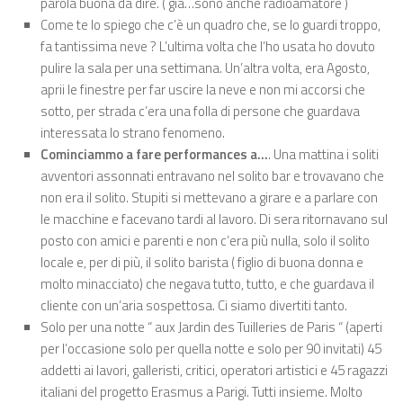
parola buona da dire. ( già…sono anche radioamatore )
Come te lo spiego che c’è un quadro che, se lo guardi troppo,
fa tantissima neve ? L’ultima volta che l’ho usata ho dovuto
pulire la sala per una settimana. Un’altra volta, era Agosto,
aprii le finestre per far uscire la neve e non mi accorsi che
sotto, per strada c’era una folla di persone che guardava
interessata lo strano fenomeno.
Cominciammo a fare performances a…
. Una mattina i soliti
avventori assonnati entravano nel solito bar e trovavano che
non era il solito. Stupiti si mettevano a girare e a parlare con
le macchine e facevano tardi al lavoro. Di sera ritornavano sul
posto con amici e parenti e non c’era più nulla, solo il solito
locale e, per di più, il solito barista ( figlio di buona donna e
molto minacciato) che negava tutto, tutto, e che guardava il
cliente con un’aria sospettosa. Ci siamo divertiti tanto.
Solo per una notte “ aux Jardin des Tuilleries de Paris “ (aperti
per l’occasione solo per quella notte e solo per 90 invitati) 45
addetti ai lavori, galleristi, critici, operatori artistici e 45 ragazzi
italiani del progetto Erasmus a Parigi. Tutti insieme. Molto