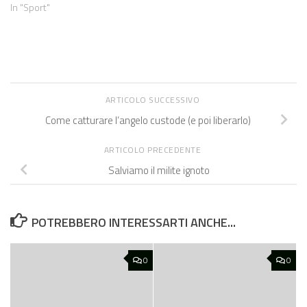
In "Sport"
ARTICOLO SUCCESSIVO
Come catturare l’angelo custode (e poi liberarlo)
ARTICOLO PRECEDENTE
Salviamo il milite ignoto
POTREBBERO INTERESSARTI ANCHE...
0
0