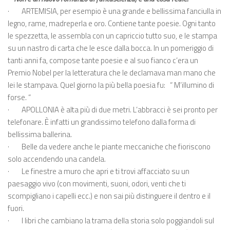
·
ARTEMISIA, per esempio è una grande e bellissima fanciulla in
legno, rame, madreperla e oro. Contiene tante poesie. Ogni tanto
le spezzetta, le assembla con un capriccio tutto suo, e le stampa
su un nastro di carta che le esce dalla bocca. In un pomeriggio di
tanti anni fa, compose tante poesie e al suo fianco c’era un
Premio Nobel per la letteratura che le declamava man mano che
lei le stampava. Quel giorno la più bella poesia fu:
“ M’illumino di
forse. “
·
APOLLONIA è alta più di due metri. L’abbracci è sei pronto per
telefonare. È infatti un grandissimo telefono dalla forma di
bellissima ballerina.
·
Belle da vedere anche le piante meccaniche che fioriscono
solo accendendo una candela.
·
Le finestre a muro che apri e ti trovi affacciato su un
paesaggio vivo (con movimenti, suoni, odori, venti che ti
scompigliano i capelli ecc.) e non sai più distinguere il dentro e il
fuori.
·
I libri che cambiano la trama della storia solo poggiandoli sul