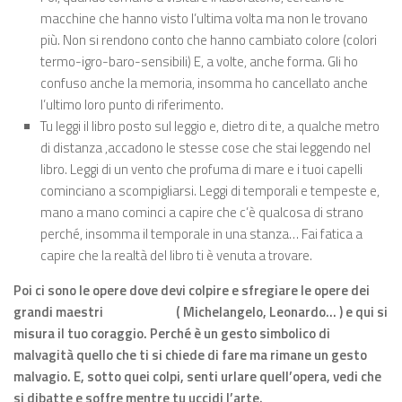
macchine che hanno visto l’ultima volta ma non le trovano
più. Non si rendono conto che hanno cambiato colore (colori
termo-igro-baro-sensibili) E, a volte, anche forma. Gli ho
confuso anche la memoria, insomma ho cancellato anche
l’ultimo loro punto di riferimento.
Tu leggi il libro posto sul leggio e, dietro di te, a qualche metro
di distanza ,accadono le stesse cose che stai leggendo nel
libro. Leggi di un vento che profuma di mare e i tuoi capelli
cominciano a scompigliarsi. Leggi di temporali e tempeste e,
mano a mano cominci a capire che c’è qualcosa di strano
perché, insomma il temporale in una stanza… Fai fatica a
capire che la realtà del libro ti è venuta a trovare.
Poi ci sono le opere dove devi colpire e sfregiare le opere dei
grandi maestri
( Michelangelo, Leonardo… ) e qui si
misura il tuo coraggio. Perché è un gesto simbolico di
malvagità quello che ti si chiede di fare ma rimane un gesto
malvagio. E, sotto quei colpi, senti urlare quell’opera, vedi che
si dibatte e soffre mentre tu uccidi l’arte.