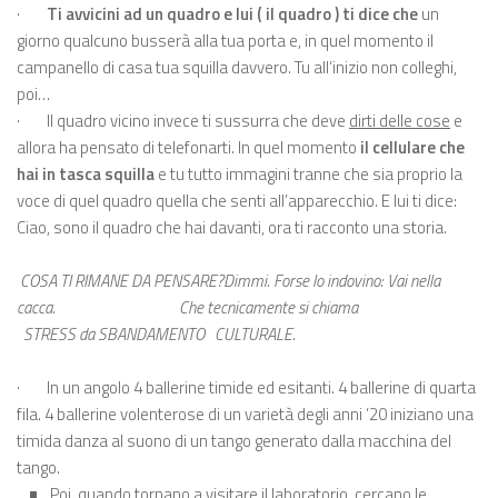
·
Ti avvicini ad un quadro e lui
( il quadro ) ti dice che
un
giorno qualcuno busserà alla tua porta e, in quel momento il
campanello di casa tua squilla davvero. Tu all’inizio non colleghi,
poi…
·
Il quadro vicino invece ti sussurra che deve
dirti delle cose
e
allora ha pensato di telefonarti. In quel momento
il cellulare che
hai in tasca squilla
e tu tutto immagini tranne che sia proprio la
voce di quel quadro quella che senti all’apparecchio. E lui ti dice:
Ciao, sono il quadro che hai davanti, ora ti racconto una storia.
COSA TI RIMANE DA PENSARE
?
Dimmi. Forse lo indovino: Vai nella
cacca.
Che tecnicamente si chiama
STRESS da SBANDAMENTO
CULTURALE.
·
In un angolo 4 ballerine timide ed esitanti. 4 ballerine di quarta
fila. 4 ballerine volenterose di un varietà degli anni ’20 iniziano una
timida danza al suono di un tango generato dalla macchina del
tango.
Poi, quando tornano a visitare il laboratorio, cercano le