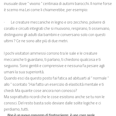
inusuale dove “ vivono “ centinaia di automi barocchi. Il nome forse
è scemo ma Lei come li chiamerebbe, per esempio:
·
Le creature meccaniche in legno e oro zecchino, polvere di
corallo e circuiti integrati che si muovono, respirano, ti osservano,
distinguono gli adulti dai bambini e conversano solo con questi
ulti­mi ? Ce ne sono alte più di due metri.
I pochi visitatori ammessi corrono tra le sale e le creature
meccaniche ti guardano, ti parlano, ti chiedono qualcosa e ti
seguono. Sono gentili e comprensive e nessuna fa pesare agli
umani la sua superiorità.
Quando esci da questo posto fai fatica ad abituarti al “ normale “
allo “ scontato “.Hai fatto un esercizio di elasticità mentale e ti
chiedi: Ma quante cose ancora non conosco?
Ma soprattutto ricordi che le cose esistono anche se tu non le
conosci. Del resto basta solo deviare dalle solite logiche e ci
perdiamo, tutti.
Non è un nuovo romanzo di fantascienza, è una cosa reale.