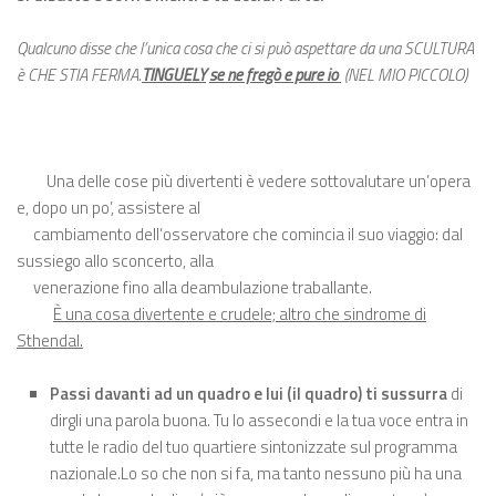
Qualcuno disse che l’unica cosa che ci si può aspettare da una SCULTURA
è CHE STIA FERMA.
TINGUELY
se ne fregò e pure io
(
NEL MIO PICCOLO
)
Una delle cose più divertenti è vedere sottovalutare un’opera
e, dopo un po’, assistere al
cambiamento dell’osservatore che comincia il suo viaggio: dal
sussiego allo sconcerto, alla
venerazione fino alla deambulazione traballante.
È una cosa divertente e crudele; altro che sindrome di
Sthendal.
Passi davanti ad un quadro e lui (il quadro) ti sussurra
di
dirgli una parola buona. Tu lo assecondi e la tua voce entra in
tutte le radio del tuo quartiere sintonizzate sul programma
nazionale.Lo so che non si fa, ma tanto nessuno più ha una