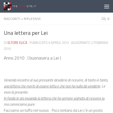
Salta al contenuto
RACCONTI
»
RIFLESSIVI
0
Una lettera per Lei
DI
ELTORE ELICA
· PUBBLICATO
6 APRILE 2013
· AGGIORNATO
2 FEBBRAIO
2015
Anno 2010 ( buonasera a Lei )
Venendo incontro al suo pressante desiderio di ricevere, di tanto in tanto,
una lettera che meriti di essere letta e che non ha nulla da venderle,
Le
invio la presente.
In fondo le sto inviando la lettera che ho sempre sognato di ricevere io
,
ma cominciamo pure:
Facciamo un tuffo nel nuovo. Poco lontano da Lei c’è un posto