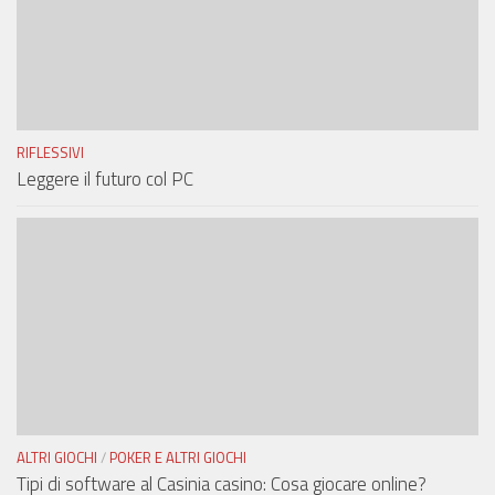
RIFLESSIVI
Leggere il futuro col PC
ALTRI GIOCHI
/
POKER E ALTRI GIOCHI
Tipi di software al Casinia casino: Cosa giocare online?