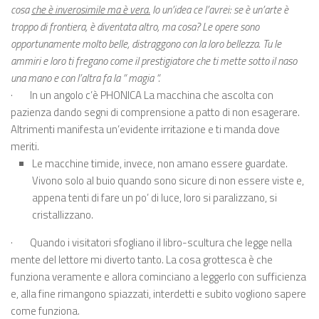
cosa
che è inverosimile ma è vera.
Io un’idea ce l’avrei: se è un’arte è
troppo di frontiera, è diventata altro, ma cosa? Le opere sono
opportunamente molto belle, distraggono con la loro bellezza. Tu le
ammiri e loro ti fregano come il prestigiatore che ti mette sotto il naso
una mano e con l’altra fa la “ magia “.
·
In un angolo c’è PHONICA La macchina che ascolta con
pazienza dando segni di comprensione a patto di non esagerare.
Altrimenti manifesta un’evidente irritazione e ti manda dove
meriti.
Le macchine timide, invece, non amano essere guardate.
Vivono solo al buio quando sono sicure di non essere viste e,
appena tenti di fare un po’ di luce, loro si paralizzano, si
cristallizzano.
·
Quando i visitatori sfogliano il libro-scultura che legge nella
mente del lettore mi diverto tanto. La cosa grottesca è che
funziona veramente e allora cominciano a leggerlo con sufficienza
e, alla fine rimangono spiazzati, interdetti e subito vogliono sapere
come funziona.