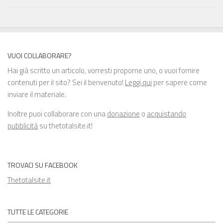
VUOI COLLABORARE?
Hai già scritto un articolo, vorresti proporne uno, o vuoi fornire
contenuti per il sito? Sei il benvenuto!
Leggi qui
per sapere come
inviare il materiale.
Inoltre puoi collaborare con una
donazione
o
acquistando
pubblicità
su thetotalsite.it!
TROVACI SU FACEBOOK
Thetotalsite.it
TUTTE LE CATEGORIE