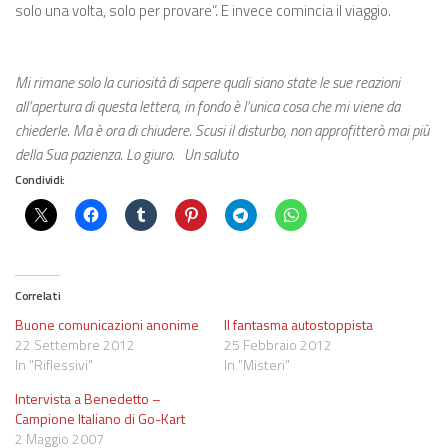
solo una volta, solo per provare“. E invece comincia il viaggio.
Mi rimane solo la curiosità di sapere quali siano state le sue reazioni
all’apertura di questa lettera, in fondo è l’unica cosa che mi viene da
chiederle. Ma è ora di chiudere.
Scusi il disturbo, non approfitterò mai più
della Sua pazienza
.
Lo giuro.
Un saluto
Condividi:
Correlati
Buone comunicazioni anonime
Il fantasma autostoppista
22 Settembre 2012
25 Febbraio 2012
In "Riflessivi"
In "Misteri"
Intervista a Benedetto –
Campione Italiano di Go-Kart
2 Maggio 2007