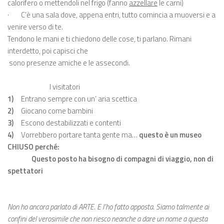
calorifero o mettendoli nel frigo (fanno
azzellare
le carni)
·
C’è una sala dove, appena entri, tutto comincia a muoversi e a
venire verso di te.
Tendono le mani e ti chiedono delle cose, ti parlano. Rimani
interdetto, poi capisci che
sono presenze amiche e le assecondi.
I visitatori
1)
Entrano sempre con un’ aria scettica
2)
Giocano come bambini
3)
Escono destabilizzati e contenti
4)
Vorrebbero portare tanta gente ma…
questo è un museo
CHIUSO perché:
Questo posto ha bisogno di compagni di viaggio, non di
spettatori
Non ho ancora parlato di
ARTE.
E l’ho fatto apposta. Siamo talmente ai
confini del verosimile che non riesco neanche a dare un nome a questa