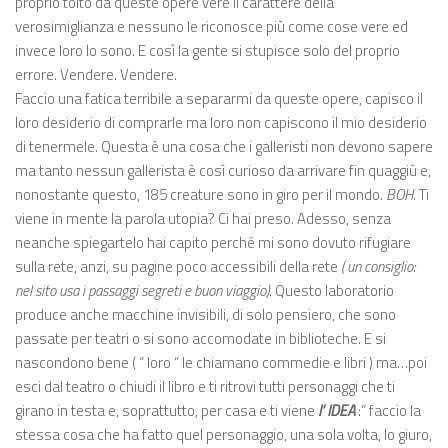
proprio tolto da queste opere vere il carattere della
verosimiglianza e nessuno le riconosce più come cose vere ed
invece loro lo sono. E così la gente si stupisce solo del proprio
errore. Vendere. Vendere.
Faccio una fatica terribile a separarmi da queste opere, capisco il
loro desiderio di comprarle ma loro non capiscono il mio desiderio
di tenermele. Questa è una cosa che i galleristi non devono sapere
ma tanto nessun gallerista è così curioso da arrivare fin quaggiù e,
nonostante questo, 185 creature sono in giro per il mondo
. BOH.
Ti
viene in mente la parola utopia? Ci hai preso. Adesso, senza
neanche spiegartelo hai capito perché mi sono dovuto rifugiare
sulla rete, anzi, su pagine poco accessibili della rete
( un consiglio:
nel sito usa i passaggi segreti e buon viaggio).
Questo laboratorio
produce anche macchine invisibili, di solo pensiero, che sono
passate per teatri o si sono accomodate in biblioteche. E si
nascondono bene ( “ loro “ le chiamano commedie e libri ) ma…poi
esci dal teatro o chiudi il libro e ti ritrovi tutti personaggi che ti
girano in testa e, soprattutto, per casa e ti viene
l’ IDEA
:” faccio la
stessa cosa che ha fatto quel personaggio, una sola volta, lo giuro,