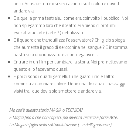
bello. Scusate ma mi si seccavano i soliti colori e dovetti
andare via.
E a quella prima teatrale…come era coinvolto il pubblico. Noi
non spiegammo loro che il teatro era pieno di profumi
evocativi ad arte ( arte ? ) nebulizzati.
E il quadro che tranquillizza l’osservatore? Chi glielo spiega
che aumenta il grado di serotonina nel sangue ? E insomma
basta solo uno ionizzatore a ioni negativi e…
Entrare in un film per cambiare la storia. Noi promettevamo
questo e lo facevamo quasi.
E poi ci sono i quadri gemelli. Tu ne guardi uno e l’altro
comincia a cambiare colore. Dopo una dozzina di passaggi
visivi tra i due devi solo smettere e andare via.
Ma cos’è questa storia
MAGIA o TECNICA
?
È Magia fino a che non capisci, poi diventa Tecnica e forse Arte.
La Magia è figlia della sottovalutazione ( .. e dell’ignoranza )